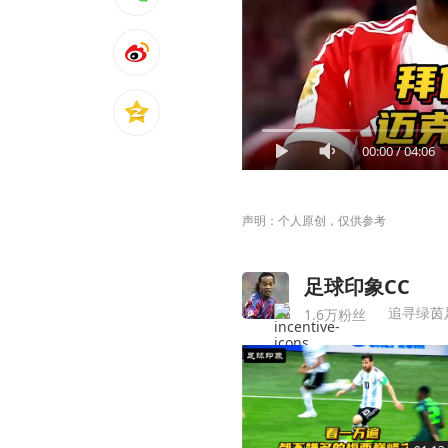
00:00
/
04:06
声明：个人原创，仅供参考
足球印象CC
追寻绿茵
1.6万粉丝