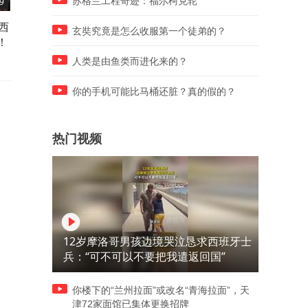
苏格兰工程奇迹：福尔柯克轮
9
01:35
00:43
西
天秀！过门将名场面，大罗独
抢断、串联、助攻三重范本
玄奘究竟是怎么收服第一个徒弟的？
！
一档！
莫德里奇的节奏把控撕碎巴
防线！
人类是由鱼类而进化来的？
你的手机可能比马桶还脏？真的假的？
热门视频
12岁摩洛哥男孩边境哭泣恳求西班牙士
兵：“可不可以不要把我遣返回国”
你楼下的“兰州拉面”或改名“青海拉面”，天
津72家面馆已集体更换招牌