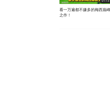
01:13
看一万遍都不嫌多的梅西巅
之作！