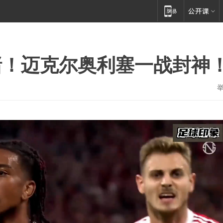
赌！迈克尔奥利塞一战封神