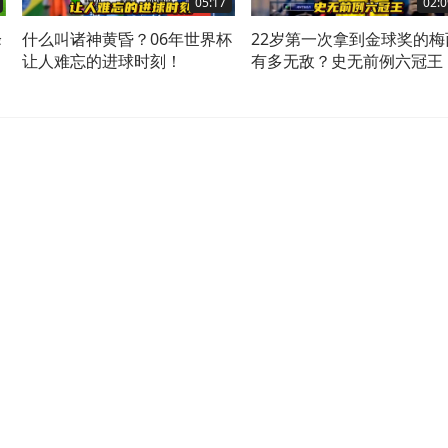
05:17
02:0
峰
什么叫诸神黄昏？06年世界杯
22岁第一次拿到金球奖的梅
让人难忘的进球时刻！
有多无敌？史无前例六冠王