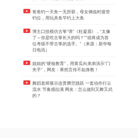
爸爸钓一天鱼一无所获，母女俩临时接管
钓位，用玩具鱼竿钓上大鱼
博主口技模仿古筝“弹”《枉凝眉》，“太像
了～你是吃古筝长大的吗？”“或将成为首
位考级不带古筝的选手。”（来源：新华每
日电讯）
姐姐的“硬核教育”，用黄瓜向弟弟演示“门
夹手”，网友：果然言传不如身教！
舞蹈老师展示连贯腾空跳跃 一套动作行云
流水 节奏感拉满 网友：怎么做到又舞又武
的？