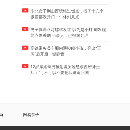
东北女子到山西玩错过饭点，找了十几个
饭馆都没开门：午休到几点
男子偶遇路灯螺丝发红 以为是小灯 却发现
能点燃香烟 当事人：已报警处理
高铁乘务员车厢内遇吵闹小孩，亮出“王
牌”后开启一键静音
12岁摩洛哥男孩边境哭泣恳求西班牙士
兵：“可不可以不要把我遣返回国”
尚
网易亲子