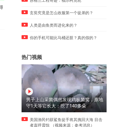
苏格兰工程奇迹：福尔柯克轮
得
夫妻俩都是摔跤手，运动员家
非洲人的特殊技能，这是怎
庭地位一目了然，一切都是实
做到的，顶了这么多东西还
玄奘究竟是怎么收服第一个徒弟的？
力说话！
不倒！
人类是由鱼类而进化来的？
你的手机可能比马桶还脏？真的假的？
热门视频
男子上山采菌偶然发现鸡枞菌窝，原地
守1天等它长大：挖了140多朵
美国渔民钓获鲨鱼徒手将其拽回大海 目击
者直呼震惊 （视频来源：参考消息）