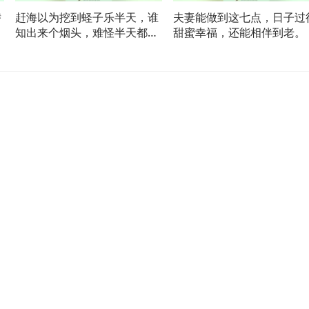
潜
赶海以为挖到蛏子乐半天，谁
夫妻能做到这七点，日子过
大
知出来个烟头，难怪半天都不
甜蜜幸福，还能相伴到老。
跑！