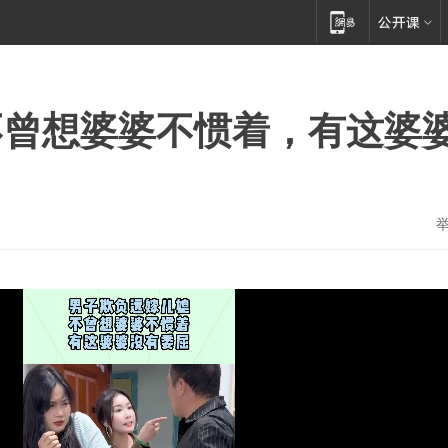
不曾想婆婆不惯着，有这婆