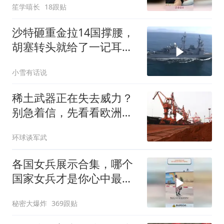
笙学嘻长
18跟贴
沙特砸重金拉14国撑腰，
胡塞转头就给了一记耳
光，红海这条命脉真要断
小雪有话说
了？
稀土武器正在失去威力？
别急着信，先看看欧洲军
工现在急成啥样了
环球谈军武
各国女兵展示合集，哪个
国家女兵才是你心中最飒
的？
秘密大爆炸
369跟贴