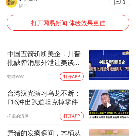
陕西柞水泥石流已致2死 仍有1人失联
0
陕西
店主称换“青海拉面”招牌后生意更好
打开网易新闻 体验效果更佳
多所高校取消艺考
泰国初中生饮弹自尽前开了26枪
22岁女生独闯南太行失联12天
中国五箭斩断美企，川普
万岁山接盘烂尾恒大文旅城
批缺弹消息外泄让美谈判
薛之谦杭州站演唱会取消
时“软弱”｜介文汲.郭正亮.
蛙哇WW
打开APP
栗正杰｜辣晚报20260807
习近平心系体育强国建设
台湾汉光演习乌龙不断：
F16冲出跑道坦克掉零件
抑尘的清风
打开APP
野猪的发疯瞬间，木桶从