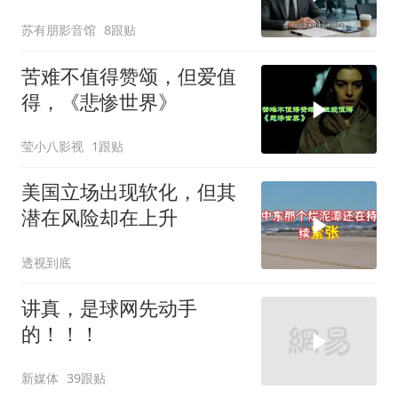
我续签，我笑了：不签了
苏有朋影音馆
8跟贴
苦难不值得赞颂，但爱值
得，《悲惨世界》
莹小八影视
1跟贴
美国立场出现软化，但其
潜在风险却在上升
透视到底
讲真，是球网先动手
的！！！
新媒体
39跟贴