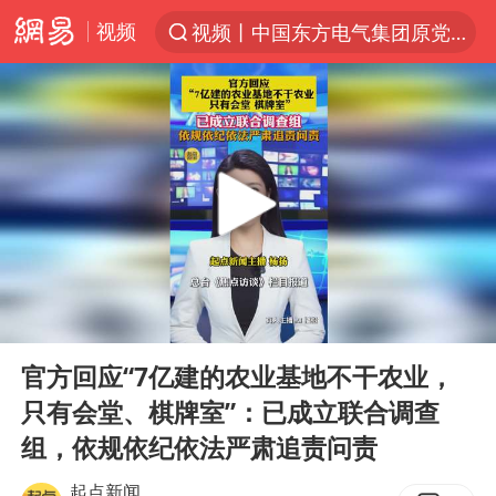
视频
视频丨中国东方电气集团原党组副书记、董事宋致远被查
“China Cool”火了，老外爱上中国避暑游
“南湖号”盾构机下线
香港宏福苑火灾或由烟头引起
浙江台州《告全体市民书》
伊斯兰版北约来了吗
中国父女泰国骑摩托车坠崖1死1伤
00:00
00:29
网约车司机充电时猝死保险拒赔
Play
Ent
full
四川宜宾3.4级地震
官方回应“7亿建的农业基地不干农业，
只有会堂、棋牌室”：已成立联合调查
周末打虎 宋致远被查
组，依规依纪依法严肃追责问责
上半年国内居民出游人次34.63亿
起点新闻