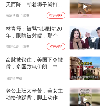
天而降，朝着狮子就打去
知道自己玩大了
辣辣动物
1跟贴
打开APP
林青霞：被骂“狐狸精”20
年，眼睛被射瞎，那个男
人只问了一句“谁来出机票
周周说娱
1跟贴
打开APP
钱？”
命脉被锁住，美国下令撤
侨，多国致电伊朗，中国
两大判断全部成真
旧梦留声机
老公上班太辛苦，美女主
动给他踩背，脚上动作太
熟练！