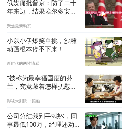
俄媒痛批普京：防了二十
年东边，结果埃尔多安把
后院抄了
聚焦最新动态
小以小伊爆笑单挑，沙雕
动画根本停不下来！
新时代的两性情感
“被称为最幸福国度的芬
兰，究竟藏着怎样抚慰人
心的烟火气
影视大剧院
1跟贴
公司分红我到手9块9，同
事最低100万，经理还劝