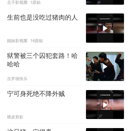
北子影视菌
1跟贴
生前也是没吃过猪肉的人
靓妹影视菌
16跟贴
狱警被三个囚犯套路！哈
哈哈
吉罗很快乐
宁可身死绝不降外贼
猥皮剪影