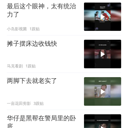
最后这个眼神，太有统治
力了
小岛影视菌
1跟贴
摊子摆床边收钱快
马克看剧
1跟贴
两脚下去就老实了
一亩花田剪影
3跟贴
华仔是黑帮在警局里的卧
底