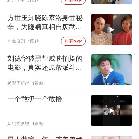
料定历史
2跟贴
打开APP
方世玉知晓陈家洛身世秘
辛，为隐瞒真相自废武
功，背后隐情引深思
小鬼侃剧
1跟贴
打开APP
刘德华被黑帮威胁拍摄的
电影，真实还原帮派斗
争！
裤梨子解说
1跟贴
一个敢扔一个敢接
奶奶爱影视
1跟贴