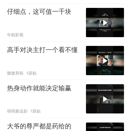
仔细点，这可值一千块
年糕影视
高手对决主打一个看不懂
嗷嗷剪辑
1跟贴
热身动作就能决定输赢
萌萌酱追剧
1跟贴
大爷的尊严都是药给的