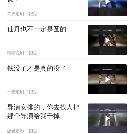
乌鸦追剧
1跟贴
仙丹也不一定是圆的
睛睛说剧
1跟贴
钱没了才是真的没了
一夜追剧
1跟贴
导演安排的，你去找人把
那个导演给我干掉
罐罐追影
1跟贴