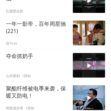
红颜爱追剧
一年一影帝，百年周星驰
(221)
徐Toso
夺命抓奶手
山鸡看剧
1跟贴
聚酯纤维被电季来袭，保
暖又防电！
细胞漫游者
1跟贴