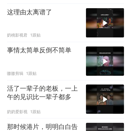
这理由太离谱了
奶桃影视君
1跟贴
事情太简单反倒不简单
嗷嗷剪辑
1跟贴
活了一辈子的老板，一上
午的见识比一辈子都多
奶奶爱影视
1跟贴
那时候港片，明明白白告