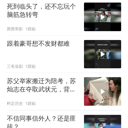
死到临头了，还不忘玩个
脑筋急转弯
茜茜剪影
1跟贴
跟着豪哥想不发财都难
三有追剧
1跟贴
苏父举家搬迁为陪考，苏
灿志在夺取武状元，背后
缘由令人深思
料定历史
1跟贴
不信同事信外人？还是匪
徒？