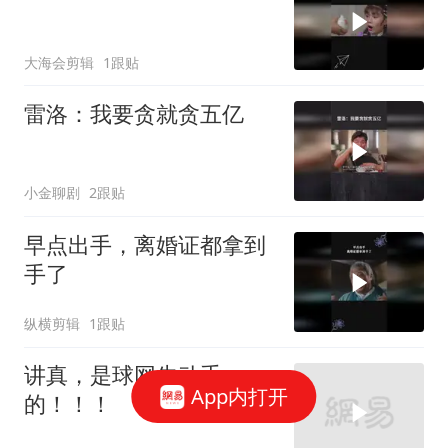
大海会剪辑
1跟贴
雷洛：我要贪就贪五亿
小金聊剧
2跟贴
早点出手，离婚证都拿到
手了
纵横剪辑
1跟贴
讲真，是球网先动手
App内打开
的！！！