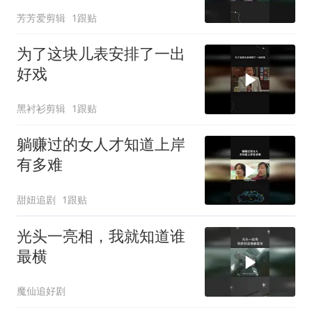
芳芳爱剪辑
1跟贴
为了这块儿表安排了一出
好戏
黑衬衫剪辑
1跟贴
躺赚过的女人才知道上岸
有多难
甜妞追剧
1跟贴
光头一亮相，我就知道谁
最横
魔仙追好剧