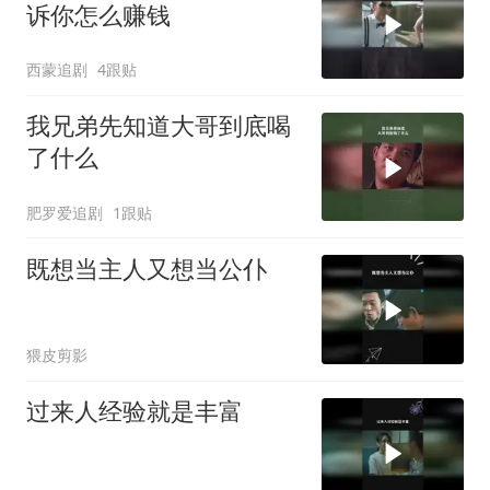
诉你怎么赚钱
西蒙追剧
4跟贴
我兄弟先知道大哥到底喝
了什么
肥罗爱追剧
1跟贴
既想当主人又想当公仆
猥皮剪影
过来人经验就是丰富