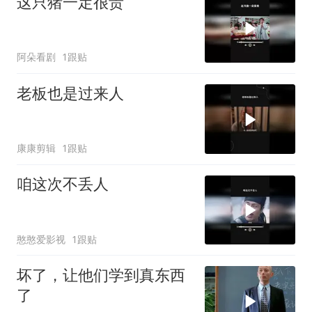
这只猪一定很贵
阿朵看剧
1跟贴
老板也是过来人
康康剪辑
1跟贴
咱这次不丢人
憨憨爱影视
1跟贴
坏了，让他们学到真东西
了