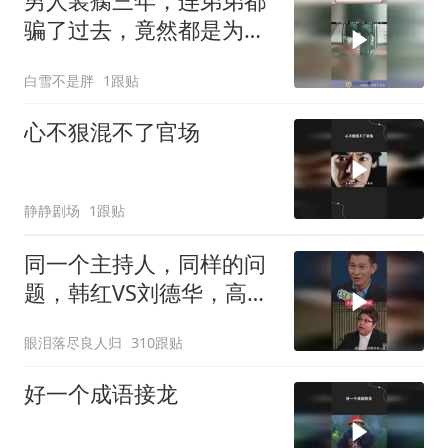
男人装瘸三年，连弟弟都
骗了过去，竟然都是为了
这一刻！
白雪不是胖
1跟贴
心不狠混不了官场
静静剧场
1跟贴
同一个主持人，同样的问
题，韩红VS刘德华，高下
立判！
眼泪落尽良人归
310跟贴
好一个成语接龙