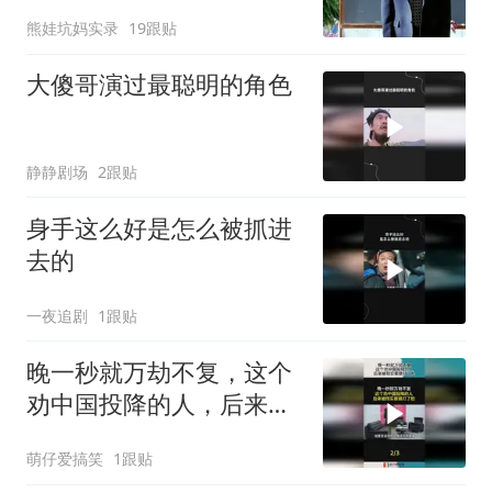
熊娃坑妈实录
19跟贴
大傻哥演过最聪明的角色
静静剧场
2跟贴
身手这么好是怎么被抓进
去的
一夜追剧
1跟贴
晚一秒就万劫不复，这个
劝中国投降的人，后来被
现实狠狠打了脸！
萌仔爱搞笑
1跟贴