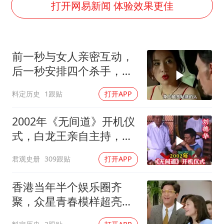
浙江海域将现5到8米巨浪到狂浪
打开网易新闻 体验效果更佳
河南警方公开征集黑恶犯罪线索
谢霆锋演唱会隔空祝王菲生日快乐
前一秒与女人亲密互动，
辽宁省深化扫黑除恶专项斗争
后一秒安排四个杀手，目
一周大涨超7% 金价为何突然上涨
标竟就是她
料定历史
1跟贴
打开APP
央视新主播李秋莹孙亚鹏亮相
构建更高水平的全民健身公共服务体系
2002年《无间道》开机仪
式，白龙王亲自主持，预
言句句成真！
君观史册
309跟贴
打开APP
香港当年半个娱乐圈齐
聚，众星青春模样超亮
眼，星爷现身瞬间惊艳