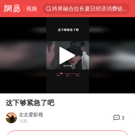
视频
跨界融合拉长夏日经济消费链条
“白海豚”逼近 上海危险区域已转移3.03万人
“伊斯兰版北约”出现
2026年7月份居民消费价格同比上涨0.5%
“白海豚”最新位置公布
上海大部迎大暴雨
渤海首个千亿方大气田Ⅰ期全面投产
00:00
00:17
以军士兵把枪口对准中国记者
Play
Ent
full
白海豚在海上打了个结
这下够紧急了吧
方桃子代言广告视频已下架
左左爱影视
3
河南
外国游客的“中国游三件套”火了