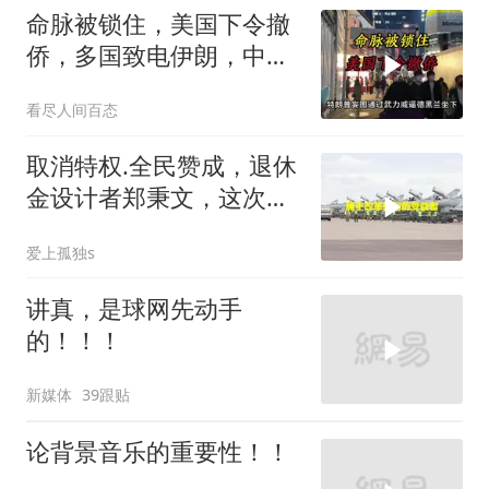
命脉被锁住，美国下令撤
侨，多国致电伊朗，中国
两大判断全部成真
看尽人间百态
取消特权.全民赞成，退休
金设计者郑秉文，这次站
在了风口浪尖
爱上孤独s
讲真，是球网先动手
的！！！
新媒体
39跟贴
论背景音乐的重要性！！