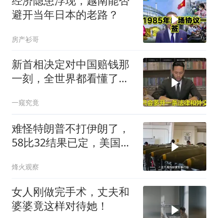
经济隐患浮现，越南能否
避开当年日本的老路？
房产衫哥
新首相决定对中国赔钱那
一刻，全世界都看懂了：
不能对华继续天真
一窥究竟
难怪特朗普不打伊朗了，
58比32结果已定，美国专
家：一个时代结束
烽火观察
女人刚做完手术，丈夫和
婆婆竟这样对待她！