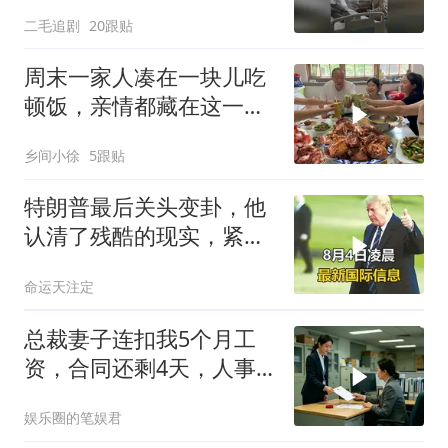
二毛追剧
20跟贴
周末一家人凑在一块儿吃
顿饭，亲情都藏在这一饭
一菜里
乡间小徐
5跟贴
特朗普最后关头变卦，他
认清了残酷的现实，紧急
下令美军停止行动
命运天注定
总裁妻子连扣我5个月工
资，合同还剩4天，人事
通知涨薪续签，我
娱乐圈的笔娱君