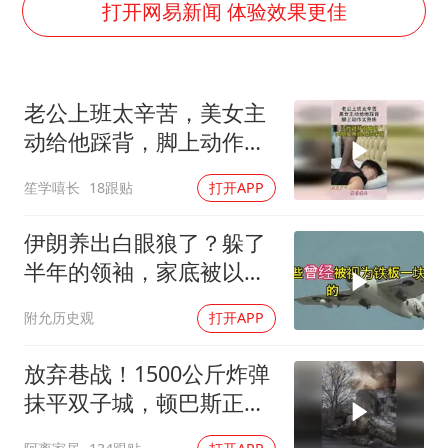
国防部：坚决反制任何闹海挑衅图谋
打开网易新闻 体验效果更佳
四川宜宾市高县发生4.9级地震
台湾海峡南口北上船舶实施交通管制
老公上班太辛苦，美女主
“新疆阿勒泰八月能滑雪”不实
动给他踩背，脚上动作太
江苏发布台风蓝色预警
熟练！
笙学嘻长
18跟贴
打开APP
向鹏0-3不敌张本智和
今日立秋你咬秋了吗
伊朗养出白眼狼了？躲了
东方之约 相约未来
半年的领袖，家底被以色
列摸得一干二净
附允历史观
打开APP
放弃巷战！1500公斤炸弹
抹平双子城，顿巴斯正变
成一场拆城游戏