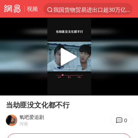
视频
我国货物贸易进出口超30万亿元
上半年我国机械工业经济运行稳中有进
台风白海豚加强
官方通报教师招聘笔试前13名被淘汰
国防部回应日本试射“战斧”导弹
广东雷州通报特教老师招聘违规事件
A股三大股指收涨
00:00
00:29
“立秋的第一杯奶茶”又爆单了
Play
Ent
full
泰国校园枪击案死亡人数升至7人
当劫匪没文化都不行
泰国枪击案凶手先杀祖父母后行凶
氧吧爱追剧
0
河南
宇树科技中一签需缴款7.54万元