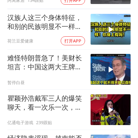
阿离家居
134跟贴
打开APP
汉族人这三个身体特征，
和别的民族明显不一样！
你身上有吗！
荷兰豆爱健康
打开APP
难怪特朗普急了！美财长
坦言：中国这两大王牌，
彻底锁死美国咽喉
暂停白昼
瞿颖孙浩戴军三人的爆笑
聊天，看一次乐一次，根
本停不下来！
亿通电子游戏
239跟贴