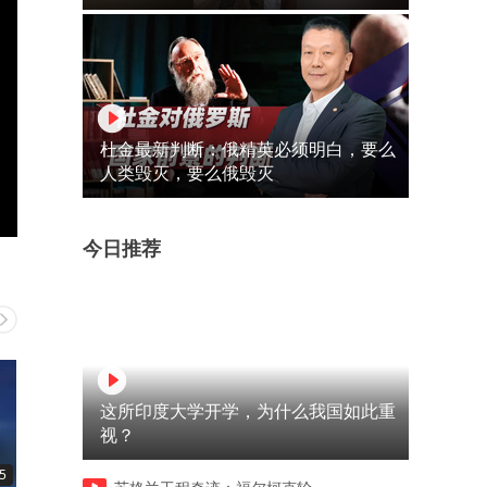
杜金最新判断：俄精英必须明白，要么
人类毁灭，要么俄毁灭
今日推荐
这所印度大学开学，为什么我国如此重
视？
5
00:26
00:39