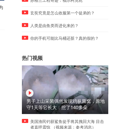
苏格兰工程奇迹：福尔柯克轮
为
一夜暴涨63元，国内金饰克价
“少校参谋”到派出所亮证，
逼近1300元
令警方找回前妻，角色扮演
玄奘究竟是怎么收服第一个徒弟的？
戏太深？刑拘！
人类是由鱼类而进化来的？
你的手机可能比马桶还脏？真的假的？
热门视频
男子上山采菌偶然发现鸡枞菌窝，原地
守1天等它长大：挖了140多朵
美国渔民钓获鲨鱼徒手将其拽回大海 目击
者直呼震惊 （视频来源：参考消息）