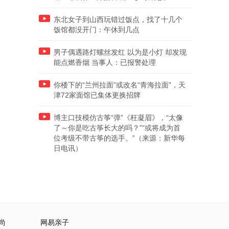
东北女子到山西玩错过饭点，找了十几个
饭馆都没开门：午休到几点
男子偶遇路灯螺丝发红 以为是小灯 却发现
能点燃香烟 当事人：已报警处理
你楼下的“兰州拉面”或改名“青海拉面”，天
津72家面馆已集体更换招牌
博主口技模仿古筝“弹”《枉凝眉》，“太像
了～你是吃古筝长大的吗？”“或将成为首
位考级不带古筝的选手。”（来源：新华每
日电讯）
尚
网易亲子