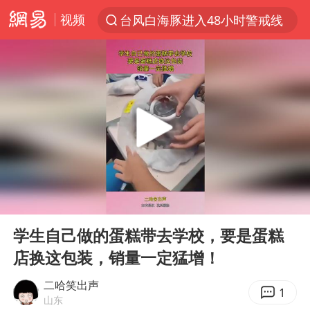
视频
台风白海豚进入48小时警戒线
以“新”破局 首发经济点亮城市消费活力
佛得角门将亮相智利俱乐部主场
中方回应是否在太平洋海底开采稀土
看守所辅警收受10万获刑1年
宇树科技发行价格150.80元/股
宇树科技王兴兴身家有望超200亿元
00:00
00:12
五粮液渠道价一箱上涨近百元
Play
Ent
full
CIA被曝已秘密设立古巴工作组
学生自己做的蛋糕带去学校，要是蛋糕
店换这包装，销量一定猛增！
法国下周开始禁止未经同意的电话营销
贵州轮胎子公司获美国退税8136万
二哈笑出声
1
山东