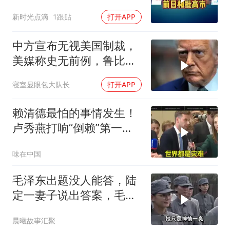
联手阻贬日元！
新时光点滴
1跟贴
打开APP
中方宣布无视美国制裁，
美媒称史无前例，鲁比
奥：或追加二次制裁
寝室显眼包大队长
打开APP
赖清德最怕的事情发生！
卢秀燕打响“倒赖”第一
枪，美国趁火打劫
味在中国
毛泽东出题没人能答，陆
定一妻子说出答案，毛主
席听后高兴异常
晨曦故事汇聚