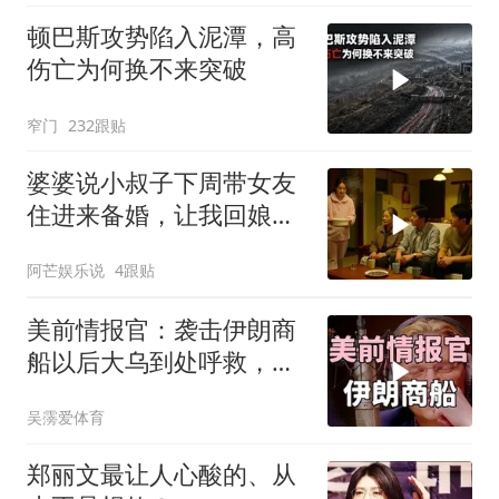
顿巴斯攻势陷入泥潭，高
伤亡为何换不来突破
窄门
232跟贴
婆婆说小叔子下周带女友
住进来备婚，让我回娘家
住2个月，我点头
阿芒娱乐说
4跟贴
美前情报官：袭击伊朗商
船以后大乌到处呼救，但
所有人都让其道歉
吴霶爱体育
郑丽文最让人心酸的、从