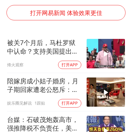
24小时不关空调 电费会更低吗
中国养老床位“三连降”
打开网易新闻 体验效果更佳
哪吒汽车南宁工厂设备降价20%拍卖
我国编制完成新版全月地质图
被关7个月后，马杜罗狱
郑国霖回应去景区上班被保安拦下
中认命？支持美国提出的
U17国足1分钟轰2球
主张，委风向已变
烽火观察
打开APP
外交部发言人就广岛核爆81周年等答记者问
奋进开新局 实干挑大梁
陪嫁房成小姑子婚房，月
子期回家遭老公怒斥：带
女儿滚蛋！
娱乐圈见解说
1跟贴
打开APP
台媒：石破茂炮轰高市，
强推降税不负责任，美日