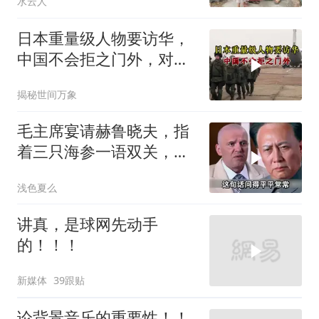
水云人
日本重量级人物要访华，
中国不会拒之门外，对日
本公事公办就够了
揭秘世间万象
毛主席宴请赫鲁晓夫，指
着三只海参一语双关，赫
鲁晓夫听完直冒汗
浅色夏么
讲真，是球网先动手
的！！！
新媒体
39跟贴
论背景音乐的重要性！！