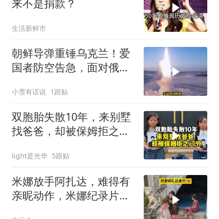
来不是捐款？
生活新鲜市
朝鲜导弹重锤乌克兰！爱
国者防空告急，面对俄朝
联手，泽连斯基到底有多
小雪有话说
1跟贴
绝望？
双胞胎失散10年，来别墅
找爸爸，却被保姆拒之门
外
light是光华
5跟贴
米娜放手阿扎达，难得有
亲昵动作，米娜纪录片
3513