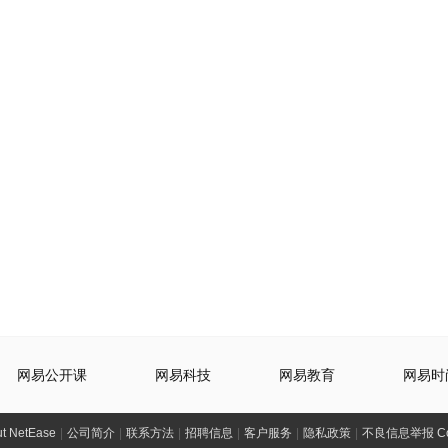
网易公开课
网易科技
网易教育
网易时
t NetEase
|
公司简介
|
联系方法
|
招聘信息
|
客户服务
|
隐私政策
|
不良信息举报 Comp