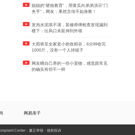
姐姐的“硬核教育”，用黄瓜向弟弟演示“门
夹手”，网友：果然言传不如身教！
发泡水泥填不满，装修师傅检查发现漏到
楼下：出风口未延伸到外墙
大雨将至全家老小抢收稻谷，6分钟收完
1000斤，没有一个人掉链子
网友晒自己养的一些小宠物，感觉跟常见
的确实有些不一样
尚
网易亲子
laint Center
|
廉正举报
|
侵权投诉