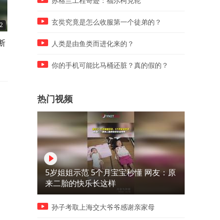
苏格兰工程奇迹：福尔柯克轮
玄奘究竟是怎么收服第一个徒弟的？
2
00:11
00:19
断
这个在大山之中天然形成的石
这曾是国内最大的氦气生产
人类是由鱼类而进化来的？
头，像大拇指一样，像是在为
地，欧式建筑十分漂亮，
你加
你的手机可能比马桶还脏？真的假的？
热门视频
5岁姐姐示范 5个月宝宝秒懂 网友：原
来二胎的快乐长这样
孙子考取上海交大爷爷感谢亲家母