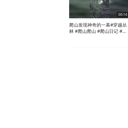
00:14
爬山发现神奇的一幕#穿越丛
林 #爬山爬山 #爬山日记 #旅
游