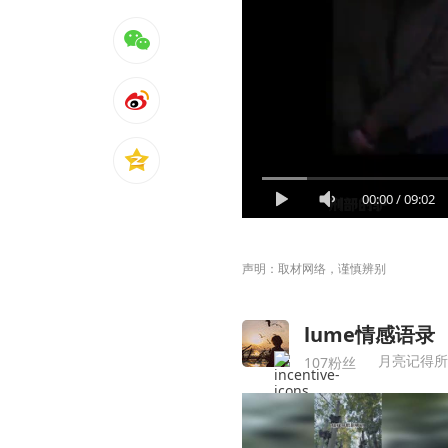
00:00
/
09:02
声明：取材网络，谨慎辨别
lume情感语录
月亮记得所
107粉丝