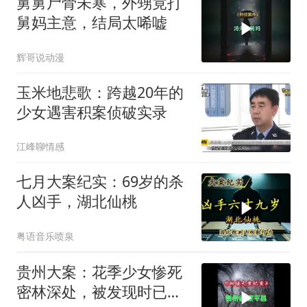
舅舅尸骨未寒，外甥竟打
舅妈主意，结局太唏嘘
辉哥说动漫
玉米地悲歌：跨越20年的
少女遇害积案侦破实录
江峰聊情感
七月大案纪实：69岁的杀
人凶手，湖北仙桃
粤语音乐喷泉
贵州大案：花季少女惨死
密林深处，被发现时已成