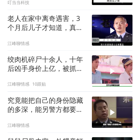
叮当当科技
老人在家中离奇遇害，3
个月后儿子才知道，真相
令人难以置信
江峰聊情感
绞肉机碎尸十余人，十年
后凶手身价上亿，被抓后
判决让人解气
江峰聊情感
10跟贴
究竟能把自己的身份隐藏
的多深，能另警方都要刮
目相看？
江峰聊情感