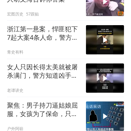
宏图历史
57跟贴
浙江第一悬案，悍匪犯下
7起大案4条人命，警方连
续追凶22年
青史有料
女人只因长得太美就被屠
杀满门，警方知道凶手是
谁，可14年才将其抓捕归
老谭讲史
案（全）
聚焦：男子持刀逼姑娘屈
服，女孩为了保命，只能
乖乖顺从他！
户外阿崭