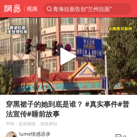
视频
青海拉面告别“兰州拉面”
以“新”破局 首发经济点亮城市消费活力
U17国足三战全胜
青海海西州茫崖市发生3.1级地震
我国编制完成新版全月地质图
台风白海豚登陆地点更新
巡查组提问 工作人员偷用手机查答案
00:00
09:57
看守所辅警收受10万获刑1年
Play
Ent
full
多地要求领导干部带头休假
穿黑裙子的她到底是谁？ #真实事件#普
法宣传#睡前故事
台风白海豚进入48小时警戒线
声明：取材网络，谨慎辨别
宇树科技发行价格150.80元/股
lume情感语录