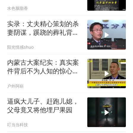
为一堆白骨！
水色胭脂香
实录：丈夫精心策划的杀
妻阴谋，蹊跷的葬礼背
后，真相太吓人
阳光情感shuo
内蒙古大案纪实：真实案
件背后不为人知的惊心真
相
户外阿崭
逼疯大儿子、赶跑儿媳，
父母竟又将他埋尸果园
叮当当科技