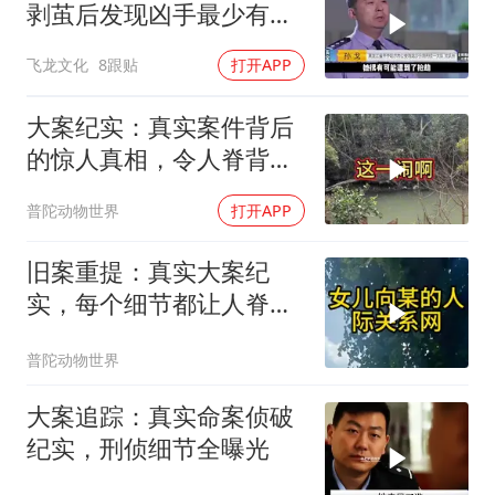
剥茧后发现凶手最少有五
人！
飞龙文化
8跟贴
打开APP
大案纪实：真实案件背后
的惊人真相，令人脊背发
凉
普陀动物世界
打开APP
旧案重提：真实大案纪
实，每个细节都让人脊背
发凉
普陀动物世界
大案追踪：真实命案侦破
纪实，刑侦细节全曝光