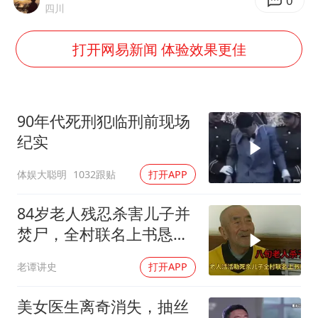
外交部发言人就广岛核爆81周年等答记者问
0
四川
佛得角门将亮相智利俱乐部主场
打开网易新闻 体验效果更佳
首次证实！“胶球”存在
民警发现救助的拾荒老人是逃犯
中方回应是否在太平洋海底开采稀土
90年代死刑犯临刑前现场
27岁女子成组织卖淫集团主犯被通缉
纪实
法国将禁止“未经同意的电话营销”
体娱大聪明
1032跟贴
打开APP
奋进开新局 实干挑大梁
84岁老人残忍杀害儿子并
焚尸，全村联名上书恳求
轻判，得知缘由警察心疼
老谭讲史
打开APP
落泪
美女医生离奇消失，抽丝