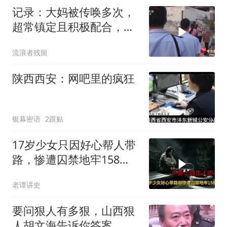
记录：大妈被传唤多次，
超常镇定且积极配合，反
而引起警方怀疑
流浪者残留
陕西西安：网吧里的疯狂
银幕密语
2跟贴
17岁少女只因好心帮人带
路，惨遭囚禁地牢158
天，解救现场让警察崩溃
老谭讲史
要问狠人有多狠，山西狠
人胡文海告诉你答案