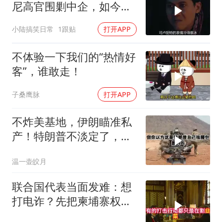
尼高官围剿中企，如今烂
摊子没人收
小陆搞笑日常
1跟贴
打开APP
不体验一下我们的“热情好
客”，谁敢走！
子桑鹰脉
打开APP
不炸美基地，伊朗瞄准私
产！特朗普不淡定了，被
死死捏住七寸
温一壶皎月
联合国代表当面发难：想
打电诈？先把柬埔寨权贵
的底裤扒了！