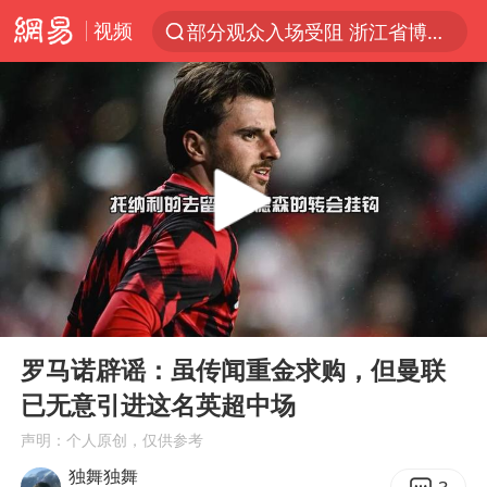
视频
部分观众入场受阻 浙江省博物馆致歉
以“新”破局 首发经济点亮城市消费活力
U17国足三战全胜
47岁妈妈突然产女 26岁女儿：很震惊
男子结婚8年发现3个女儿均非亲生
OpenAI为免费用户升级GPT-5.6 Luna
我国编制完成新版全月地质图
00:00
02:42
台风白海豚最新路径研判来了
Play
Ent
full
对话重庆地铁吐血女孩
罗马诺辟谣：虽传闻重金求购，但曼联
已无意引进这名英超中场
毛宁转发梯田音乐会视频海外网友赞叹
声明：个人原创，仅供参考
巡查组提问 工作人员偷用手机查答案
独舞独舞