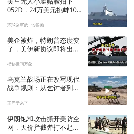
美军无人小艇贴脸拍下
052D，24万美元挑衅10
亿美元大驱，这是要搞新
环球谈军武
19跟贴
战法？
美企被炸，特朗普态度变
了，美伊新协议即将出
炉？又被中方说中了
揭秘世间万象
乌克兰战场正在改写现代
战争规则：从乞讨者到无
人机老师
王同学来了
伊朗饱和攻击撕开美防空
网，天价拦截弹打不起，