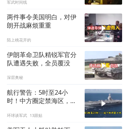
军武时间线
两件事令美国明白，对伊
朗开战麻烦重重
陌上桃花开的
伊朗革命卫队精锐军官分
队遭遇失败，全员覆没
深层奥秘
航行警告：5时至24小
时！中方圈定禁海区，美
航母紧急后撤，黄岩岛主
环球谈军武
13跟贴
权已定