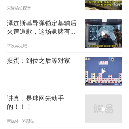
美式反导神话破灭
宋隊搞笑配音
泽连斯基导弹锁定基辅后
火速道歉，这场豪赌有多
疯狂？
下次再见吧
掼蛋：到位之后等对家
讲真，是球网先动手
的！！！
新媒体
39跟贴