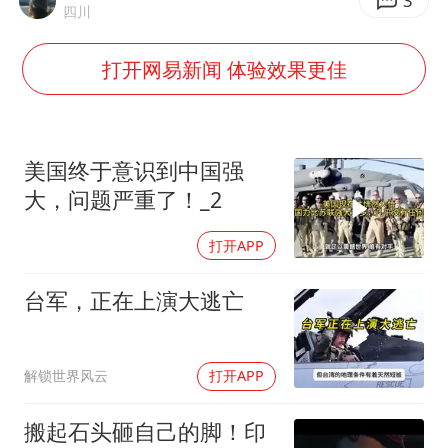
代人信访被判寻衅滋事案被告人获国赔
3
四川
现代版摸金校尉落网查获400多枚古币
打开网易新闻 体验效果更佳
消费新图景｜多举措提升消费体验 释放夏日经济活力
国家气候中心：8月将有4轮高温过程，部分地区可达40℃～45℃
泰国一女公务员妆容引争议 本人回应
美国终于意识到中国强
宇树科技发行价格150.80元/股
大，问题严重了！_2
把党建设得更加坚强有力
打开APP
奋进开新局 实干挑大梁
台军，正在上演大逃亡
解锁世界风云
打开APP
搬起石头砸自己的脚！印