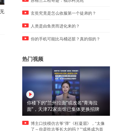
苏格兰工程奇迹：福尔柯克轮
1
07:01
03:53
录无
0805美国退出援乌小组，彻底
0803莫斯科餐厅爆炸，目标
玄奘究竟是怎么收服第一个徒弟的？
切割援助，特朗普已经沦为普
指俄罗斯空天军总司令柴科
京小弟
将
人类是由鱼类而进化来的？
你的手机可能比马桶还脏？真的假的？
热门视频
你楼下的“兰州拉面”或改名“青海拉
面”，天津72家面馆已集体更换招牌
博主口技模仿古筝“弹”《枉凝眉》，“太像
了～你是吃古筝长大的吗？”“或将成为首