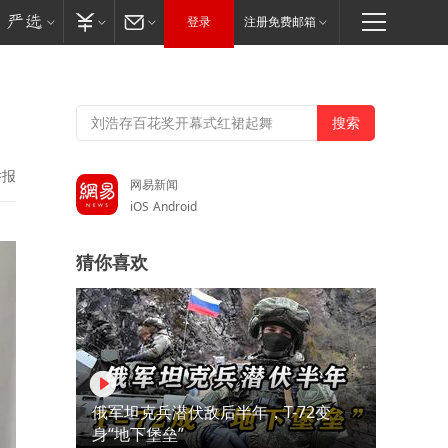
登录
注册免费邮箱
举报
网易新闻
iOS
Android
猜你喜欢
俄军坦克兵潜伏敌后半年，T-72变
身“地下堡垒”