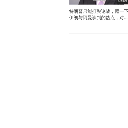
05:05
特朗普只能打舆论战，蹭一
伊朗与阿曼谈判的热点，对
峡已是毫无办法