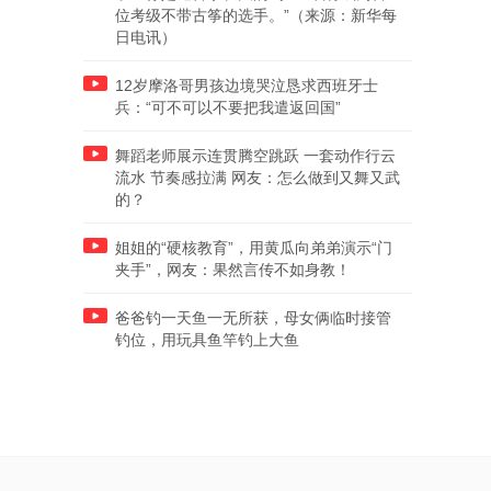
位考级不带古筝的选手。”（来源：新华每
日电讯）
12岁摩洛哥男孩边境哭泣恳求西班牙士
兵：“可不可以不要把我遣返回国”
舞蹈老师展示连贯腾空跳跃 一套动作行云
流水 节奏感拉满 网友：怎么做到又舞又武
的？
姐姐的“硬核教育”，用黄瓜向弟弟演示“门
夹手”，网友：果然言传不如身教！
爸爸钓一天鱼一无所获，母女俩临时接管
钓位，用玩具鱼竿钓上大鱼