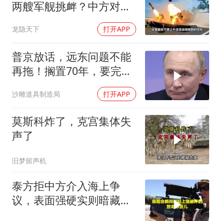
两艘军舰挑衅？中方对美
亮出“杀手锏”
龙隐天下
打开APP
普京放话，远东问题不能
再拖！搁置70年，要完成
斯大林的未
沙雕道具制造局
打开APP
莫斯科炸了，克宫集体失
声了
旧梦留声机
泰方拒中方介入海上争
议，表面强硬实则暗藏玄
机