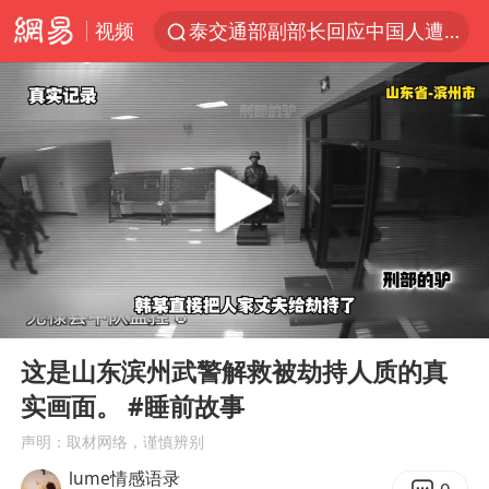
视频
泰交通部副部长回应中国人遭歧视手势
改名后的“青海拉面”店
段绚竞因公牺牲 年仅44岁
1岁宝宝碰坏纸巾盒 宝妈被索赔924元
女子开一天一夜空调后二氧化碳中毒
男子结婚8年3个女儿均非亲生
“空调24小时开着更省电”不实
00:00
09:25
“不建议大家买深色蛋糕”
Play
Ent
full
台风白海豚逼近 暴雨大暴雨来袭
这是山东滨州武警解救被劫持人质的真
实画面。 #睡前故事
男子杀人后逃进深山21年活得像野人
声明：取材网络，谨慎辨别
985博士后被曝在妻子孕期出轨后续
lume情感语录