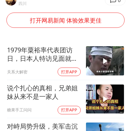
公司“上四休三”但要降薪1000元
0
四川
OpenAI为免费用户升级GPT-5.6 Luna
打开网易新闻 体验效果更佳
47岁妈妈突然产女 26岁女儿：很震惊
97岁英国奶奶飞上天再破吉尼斯纪录
“中国蔬菜之乡”最高温达41.8℃
1979年粟裕率代表团访
如何把百年大党建设得更加坚强有力？
日，日本人特访见面就喊
首长好
关系大解密
打开APP
说个扎心的真相，兄弟姐
妹从来不是一家人
糖果手工问问
打开APP
对峙局势升级，美军击沉