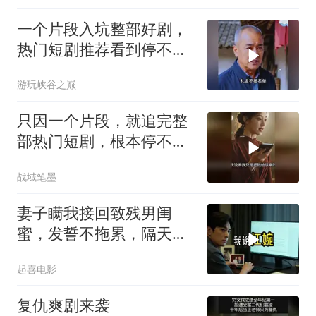
一个片段入坑整部好剧，
热门短剧推荐看到停不下
来
游玩峡谷之巅
只因一个片段，就追完整
部热门短剧，根本停不下
来！
战域笔墨
妻子瞒我接回致残男闺
蜜，发誓不拖累，隔天我
故作欣喜外派德国
起喜电影
复仇爽剧来袭