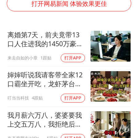
《龙餐馆》 冲奖
打开网易新闻 体验效果更佳
《披荆斩棘2026》阵容官宣
“伊斯兰版北约”出现
离婚第7天，前夫竟带13
伯克希尔净买入约200亿美元股票
口人住进我的1450万豪
以军士兵把枪口对准中国记者
宅，一开门全傻眼
来去自如的小章
1跟贴
打开APP
构建更高水平的全民健身公共服务体系
婶婶听说我请客带全家12
口霸坐开吃，龙虾茅台点
到飞起，我没发
叮当当科技
4跟贴
打开APP
我月薪六万八，婆婆要我
上交五万八，我拒绝后她
换了门锁，12天后我决意