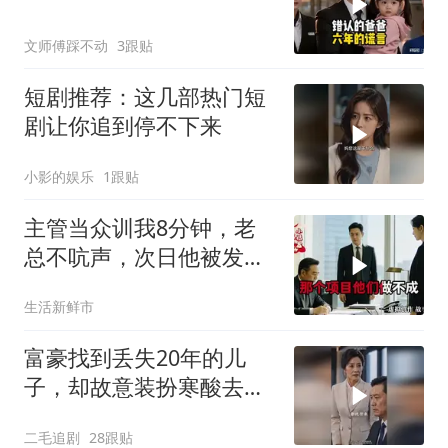
文师傅踩不动
3跟贴
短剧推荐：这几部热门短
剧让你追到停不下来
小影的娱乐
1跟贴
主管当众训我8分钟，老
总不吭声，次日他被发配
4座郊区仓库
生活新鲜市
富豪找到丢失20年的儿
子，却故意装扮寒酸去相
认！
二毛追剧
28跟贴