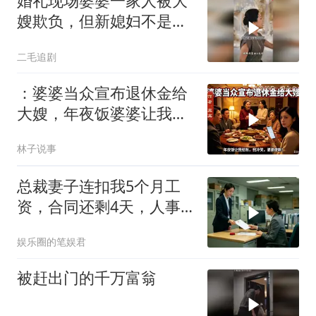
婚礼现场婆婆一家人被大
嫂欺负，但新媳妇不是好
惹的！
二毛追剧
：婆婆当众宣布退休金给
大嫂，年夜饭婆婆让我结
账，我冷笑，婆婆傻眼
林子说事
总裁妻子连扣我5个月工
资，合同还剩4天，人事
通知涨薪续签，我
娱乐圈的笔娱君
被赶出门的千万富翁