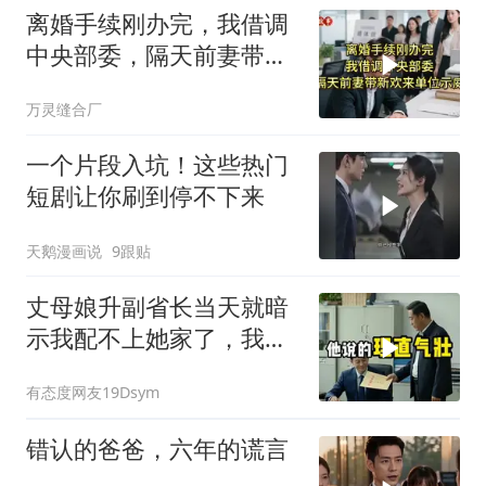
离婚手续刚办完，我借调
中央部委，隔天前妻带新
欢来单位示威
万灵缝合厂
一个片段入坑！这些热门
短剧让你刷到停不下来
天鹅漫画说
9跟贴
丈母娘升副省长当天就暗
示我配不上她家了，我当
场签完分手书，走到门口
有态度网友19Dsym
拨通了一个电话
错认的爸爸，六年的谎言