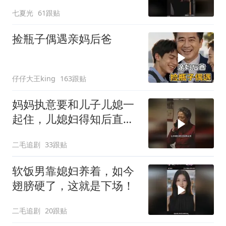
七夏光
61跟贴
捡瓶子偶遇亲妈后爸
仔仔大王king
163跟贴
妈妈执意要和儿子儿媳一
起住，儿媳妇得知后直接
怒了！
二毛追剧
33跟贴
软饭男靠媳妇养着，如今
翅膀硬了，这就是下场！
二毛追剧
20跟贴