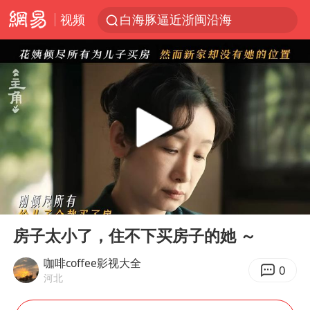
视频
白海豚逼近浙闽沿海
国足U17与阿森纳决赛取消 并列冠军
王艺迪2-4不敌张本美和止步4强
“白海豚”来了！第一批飞机已绑好
白海豚5次眼壁置换
王艺迪无缘横滨赛决赛
杭州部分地铁高架段临时停运
00:00
00:41
2025年小学教师减少13.19万
Play
Ent
full
浙江海域将现5到8米巨浪到狂浪
房子太小了，住不下买房子的她 ～
武契奇会见泽连斯基有何意图
咖啡coffee影视大全
0
河北
上海大部迎大暴雨