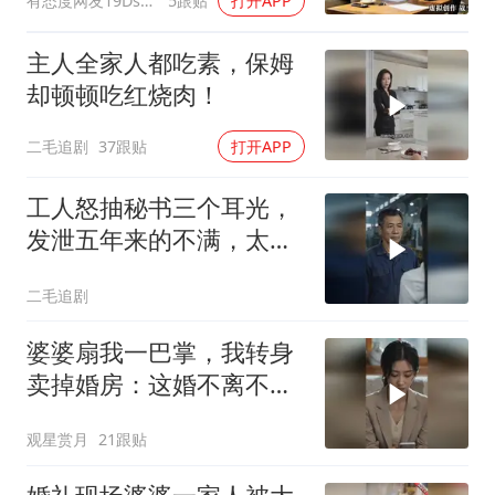
有态度网友19Dsym
5跟贴
打开APP
离婚
主人全家人都吃素，保姆
却顿顿吃红烧肉！
二毛追剧
37跟贴
打开APP
工人怒抽秘书三个耳光，
发泄五年来的不满，太解
气了！
二毛追剧
婆婆扇我一巴掌，我转身
卖掉婚房：这婚不离不
行！
观星赏月
21跟贴