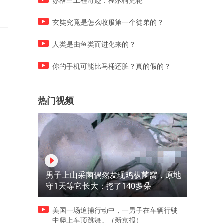
苏格兰工程奇迹：福尔柯克轮
天花板？
玄奘究竟是怎么收服第一个徒弟的？
人类是由鱼类而进化来的？
你的手机可能比马桶还脏？真的假的？
热门视频
男子上山采菌偶然发现鸡枞菌窝，原地
守1天等它长大：挖了140多朵
美国一场追捕行动中，一男子在车辆行驶
中爬上车顶跳舞。（新京报）