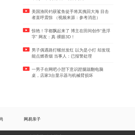
美国渔民钓获鲨鱼徒手将其拽回大海 目击
者直呼震惊 （视频来源：参考消息）
惊艳！字都飘起来了 博主在田间创作“悬浮
字” 网友：真·裸眼3D！
男子偶遇路灯螺丝发红 以为是小灯 却发现
能点燃香烟 当事人：已报警处理
一男子在网吧小憩下意识蹬腿踹翻电脑
桌，店家3台显示器与机械臂损坏
尚
网易亲子