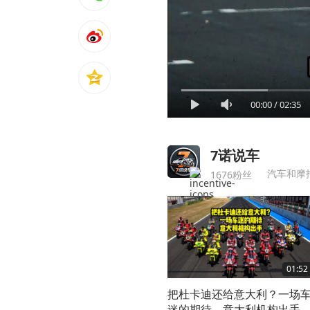
00:00
/
02:35
7诺说车
汽车和摩
1676粉丝
01:52
把杜卡迪还给意大利？一场
迷的期待，意大利机构出手