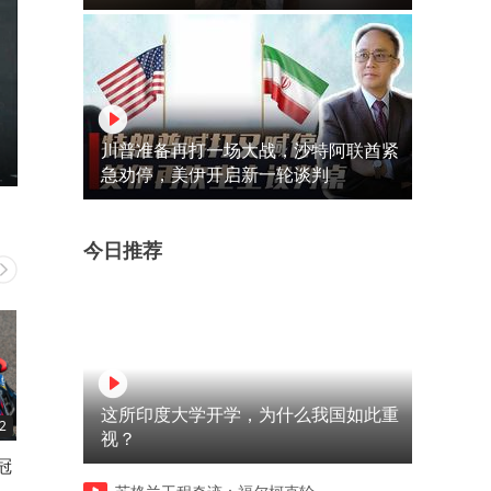
川普准备再打一场大战，沙特阿联酋紧
急劝停，美伊开启新一轮谈判
今日推荐
这所印度大学开学，为什么我国如此重
2
02:30
02:03
视？
冠
和大部分同胞背道而驰！马奎
每一台都是孤品！末代
斯拒绝迁居安道尔的真实原因
Mistral下线，燃油超跑再无