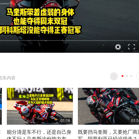
托车内容
01:16
01:5
车
能分清是车不行，还是自己身
既要挡马奎斯，又要抢厂商
体不行！马奎斯这份能力有多
军，阿普利亚已经没得选？