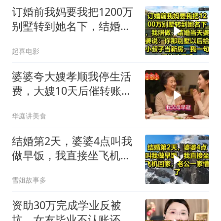
订婚前我妈要我把1200万
别墅转到她名下，结婚当
天婆婆说：你那别墅给小
起喜电影
叔子当新房
婆婆夸大嫂孝顺我停生活
费，大嫂10天后催转账，
一句话全家愣住
华庭讲美食
结婚第2天，婆婆4点叫我
做早饭，我直接坐飞机回
家，老公一家懵了！
雪姐故事多
资助30万完成学业反被
坑，女友毕业不认账还索