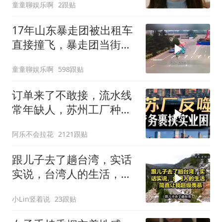
童童聊娱乐啊
2跟贴
17年山东暴走团被出租车
直接撞飞，暴走团当街拦
路为什么如此猖獗
童童聊娱乐啊
598跟贴
订单来了不敢接，流水线
常年缺人，苏州工厂种下
的因，如今尝到苦
阿乐不会拉花
2121跟贴
跟儿子去了趟台湾，实话
实说，台湾人的生活，简
直让我超级羡慕
小Lin竖着说
23跟贴