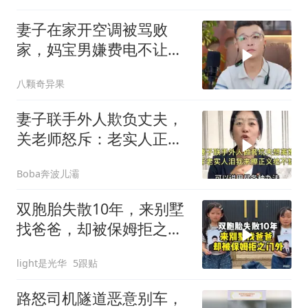
妻子在家开空调被骂败
家，妈宝男嫌费电不让
吹，妻子果断提离婚
八颗奇异果
妻子联手外人欺负丈夫，
关老师怒斥：老实人正义
绝不缺席！
Boba奔波儿灞
双胞胎失散10年，来别墅
找爸爸，却被保姆拒之门
外
light是光华
5跟贴
路怒司机隧道恶意别车，