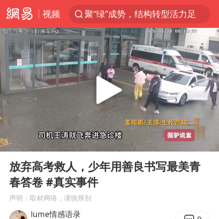
视频
聚“绿”成势，结构转型活力足
印度暴发金迪普拉病毒
41岁女子为鼓励女儿考上985研究生
郑国霖回应去景区上班被保安拦下
24小时不关空调 电费反而更低？
陕西柞水突发泥石流致1死2失联
“梅姨”已是老年人 死刑或适用受限
00:00
05:07
“事业单位招聘不是人情买卖”
Play
Ent
full
杭州一小区17楼玻璃幕墙爆裂
放弃高考救人，少年用善良书写最美青
春答卷 #真实事件
南大数院院长疑辞职信里写不想干了
声明：取材网络，谨慎辨别
美国退回1000亿美元关税
lume情感语录