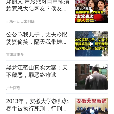
郑丽文 卢秀燕对日巨额捐
款惹怒大陆网友？侯友宜
表态耐人寻味
记录生活日常阿蜴
公公骂我儿子，丈夫冷眼
婆婆偷笑，隔天我带娃改
姓迁户口全家懵了！
雪姐故事多
黑龙江密山真实大案：天
不藏恶，罪恶终难逃
户外阿崭
2013年，安徽大学教师郭
春牛被执行死刑，行刑前