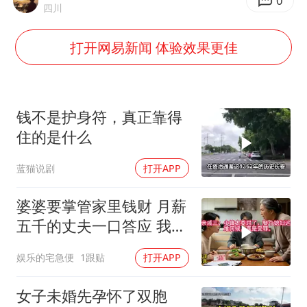
李亚鹏向地铁吐血女孩捐99999元
0
四川
杨某某拒服兵役 不得录用为公务员
打开网易新闻 体验效果更佳
新华社权威快报|我国编制完成新版全月地质图
知识产权强国建设驶入“快车道”
要给全体职工“应休尽休”的底气
钱不是护身符，真正靠得
曝张一鸣下死命令：不依赖AI蒸馏技术
住的是什么
中国经济展现强大韧性和活力
蓝猫说剧
打开APP
婆婆要掌管家里钱财 月薪
五千的丈夫一口答应 我拒
交工资卡不做饭
娱乐的宅急便
1跟贴
打开APP
女子未婚先孕怀了双胞