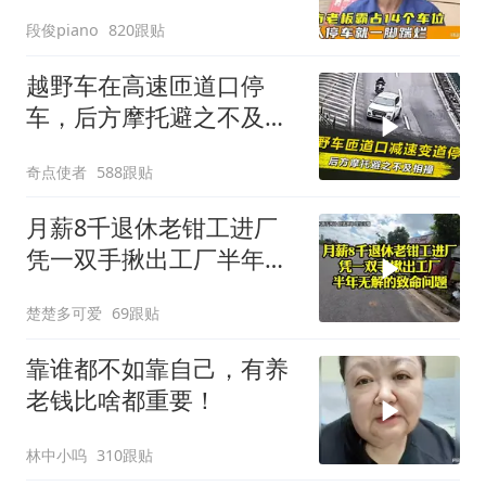
示没人敢管！
段俊piano
820跟贴
越野车在高速匝道口停
车，后方摩托避之不及相
撞，事故如何定责？
奇点使者
588跟贴
月薪8千退休老钳工进厂
凭一双手揪出工厂半年无
解的致命问题
楚楚多可爱
69跟贴
靠谁都不如靠自己，有养
老钱比啥都重要！
林中小呜
310跟贴