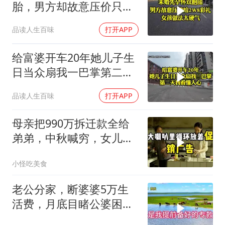
胎，男方却故意压价只给
2万8彩礼
品读人生百味
打开APP
给富婆开车20年她儿子生
日当众扇我一巴掌第二天
我看懂人心
品读人生百味
打开APP
母亲把990万拆迁款全给
弟弟，中秋喊穷，女儿笑
怼：你的钱又没给我
小怪吃美食
老公分家，断婆婆5万生
活费，月底目睹公婆困
境，痛悔不已！