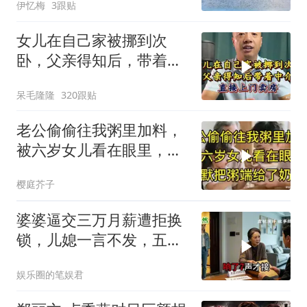
伊忆梅
3跟贴
女儿在自己家被挪到次
卧，父亲得知后，带着中
介直接上门卖房
呆毛隆隆
320跟贴
老公偷偷往我粥里加料，
被六岁女儿看在眼里，默
默把粥端给了奶奶
樱庭芥子
婆婆逼交三万月薪遭拒换
锁，儿媳一言不发，五天
后丈夫收传票
娱乐圈的笔娱君