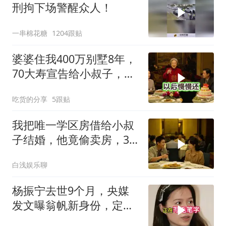
刑拘下场警醒众人！
一串棉花糖
1204跟贴
婆婆住我400万别墅8年，
70大寿宣告给小叔子，
我：天没黑你做梦呢？
吃货的分享
5跟贴
我把唯一学区房借给小叔
子结婚，他竟偷卖房，3
天后夫妻被刑拘
白浅娱乐聊
杨振宁去世9个月，央媒
发文曝翁帆新身份，定居
英国传闻早有真相