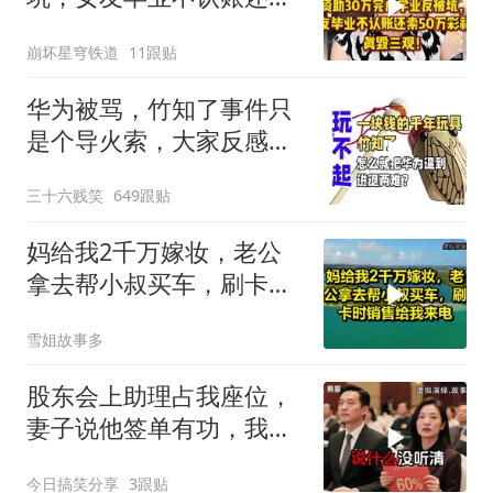
50万彩礼，真毁三观
崩坏星穹铁道
11跟贴
华为被骂，竹知了事件只
是个导火索，大家反感的
是打着国产之光旗
三十六贱笑
649跟贴
妈给我2千万嫁妆，老公
拿去帮小叔买车，刷卡时
销售给我来电！
雪姐故事多
股东会上助理占我座位，
妻子说他签单有功，我抛
售60%股份：董事长也让
今日搞笑分享
3跟贴
给他当