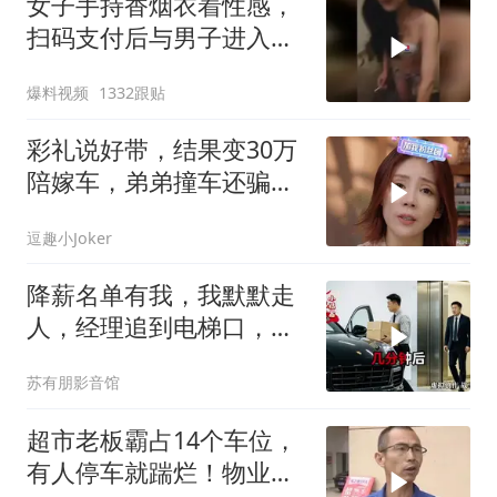
女子手持香烟衣着性感，
扫码支付后与男子进入昏
暗房间！
爆料视频
1332跟贴
彩礼说好带，结果变30万
陪嫁车，弟弟撞车还骗男
友给钱，柒姐怒怼
逗趣小Joker
降薪名单有我，我默默走
人，经理追到电梯口，见
我坐上保时捷愣住
苏有朋影音馆
超市老板霸占14个车位，
有人停车就踹烂！物业表