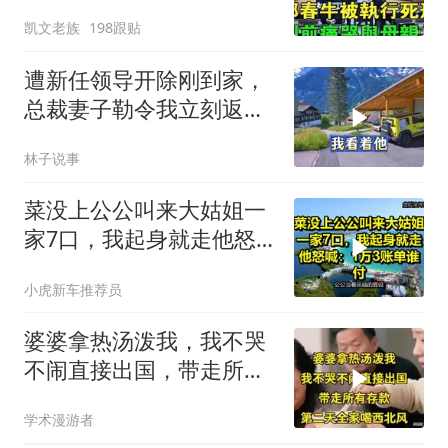
痛哭与母亲告
凯文老族
198跟贴
遭新任领导开除刚到家，
总裁妻子勒令我立刻返
岗，我直言她无权命令我
林子说事
菜没上公公叫来大姑姐一
家7口，我起身就走他怒
喊：1万3账单谁付
小虎新车推荐员
婆婆拿热汤泼我，我不哭
不闹直接出国，带走所有
存款，第二天全家
学术漫游者