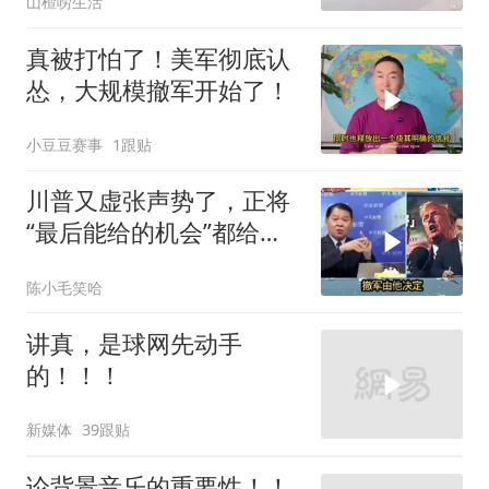
山楂唠生活
真被打怕了！美军彻底认
怂，大规模撤军开始了！
小豆豆赛事
1跟贴
川普又虚张声势了，正将
“最后能给的机会”都给伊
朗！台媒点评
陈小毛笑哈
讲真，是球网先动手
的！！！
新媒体
39跟贴
论背景音乐的重要性！！