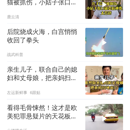
猫被抓伤，小姑子张口就
要精神费，太荒唐
鹿云清
后院烧成火海，白宫悄悄
收回了拳头
战武科普
亲生儿子，联合自己的媳
妇和丈母娘，把亲妈扫地
出门！
左运新鲜事
6跟贴
看得毛骨悚然！这才是欧
美犯罪悬疑片的天花板，
没有之一！