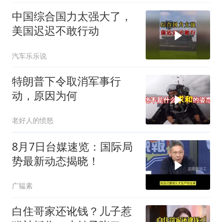
中国综合国力太强大了，
美国迟迟不敢行动
汽车乐乐说
特朗普下令取消军事行
动，原因为何
老好人的愤怒
8月7日台媒速览：国际局
势最新动态揭晓！
广韫素
白住哥家还讹钱？儿子惹