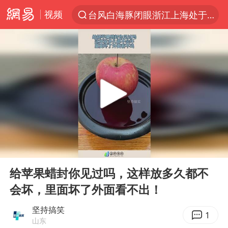
视频
台风白海豚闭眼浙江上海处于危险半圆
“China Cool”火了，老外爱上中国避暑游
香港火灾调查报告：大火或由烟头引起
浙江台州《告全体市民书》
以媒：穆杰塔巴被紧急送医情况危急
多所高校取消艺考
云南一地村民过火把节意外灼伤16人
00:00
00:12
名记：凯文·乐福有意加盟76人
Play
Ent
full
泰国初中生饮弹自尽前开了26枪
给苹果蜡封你见过吗，这样放多久都不
会坏，里面坏了外面看不出！
22岁女生独闯南太行失联12天
用AI造出新病毒意味着什么
坚持搞笑
1
山东