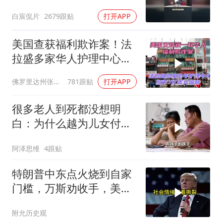
案！
白宸侃片
2679跟贴
打开APP
美国查获福利欺诈案！法
拉盛多家华人护理中心欺
诈7亿美元福利！
佛罗里达州张司令
781跟贴
打开APP
很多老人到死都没想明
白：为什么越为儿女付
出，晚年越煎熬？
阿泽思维
4跟贴
特朗普中东点火烧到自家
门槛，万斯劝收手，美国
本土真可能挨打
附允历史观