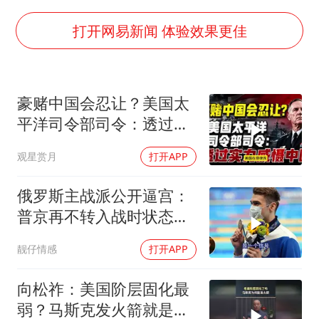
今年第二强台风将带来多大影响
张本智和：零封向鹏不意外
打开网易新闻 体验效果更佳
上半年国内居民出游人次34.63亿
浙江最强风雨时段已锁定
豪赌中国会忍让？美国太
万岁山接盘烂尾恒大文旅城
平洋司令部司令：透过实
多所幼师院校开设养老专业
力威慑中国
观星赏月
打开APP
刘伟任延安市委常委、市纪委书记
习近平心系体育强国建设
俄罗斯主战派公开逼宫：
普京再不转入战时状态，
我们就自己动手
靓仔情感
打开APP
向松祚：美国阶层固化最
弱？马斯克发火箭就是答