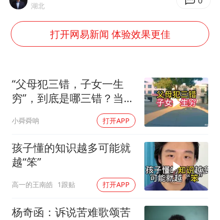
辽宁省深化扫黑除恶专项斗争
0
湖北
WTT横滨冠军赛女单四强国乒占三席
打开网易新闻 体验效果更佳
浙江省发出今年第2号指挥长令
一周大涨超7% 金价为何突然上涨
生产也能“拼单”了
“父母犯三错，子女一生
央视新主播李秋莹孙亚鹏亮相
穷”，到底是哪三错？当父
母的看一下
情侣在平潭拍日出时坠崖致一死一伤
小舜舜呐
打开APP
乐享全民健身 共筑健康中国
孩子懂的知识越多可能就
越“笨”
高一的王南皓
1跟贴
打开APP
杨奇函：诉说苦难歌颂苦