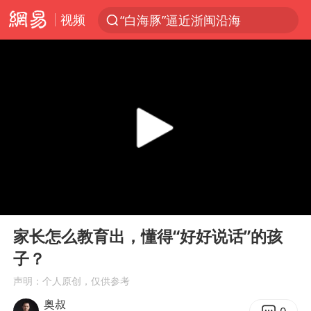
视频
“白海豚”逼近浙闽沿海
光影经济撬动暑期消费新蓝海
白海豚10级风圈已触及浙江台州
“伊斯兰版北约”出现
外国游客的“中国游三件套”火了
上海大部迎大暴雨
以军士兵把枪口对准中国记者
00:00
02:33
谢霆锋演唱会隔空祝王菲生日快乐
Play
Ent
full
2026年7月份居民消费价格同比上涨0.5%
家长怎么教育出，懂得“好好说话”的孩
子？
方桃子代言广告视频已下架
声明：个人原创，仅供参考
河南警方公开征集黑恶犯罪线索
奥叔