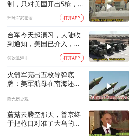
制，只对美国开出5枪，
商务部二号令颁布
环球军武密语
打开APP
台军今天起演习，大陆收
到通知，美国已介入，日
本涉台表述也变了
笑饮孤鸿非
打开APP
火箭军亮出五枚导弹底
牌：美军航母在南海还有
安全区吗？
附允历史观
蘑菇云腾空那天，普京终
于把枪口对准了大乌的军
火库