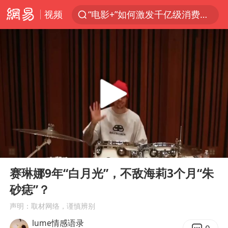
视频
“电影+”如何激发千亿级消费新活力？
台风白海豚已进入24小时警戒线
全球首个长时储能一体化产业园量产
陈垣宇0-3张禹珍 国乒男单全军覆没
中巨芯：上半年归母净利润1405.77万元
四川宜宾市高县4.9级地震致1人死亡
中国女篮70-67险胜尼日利亚女篮
00:00
05:35
名创优品回应女子吐槽内裤质量差
Play
Ent
full
上海：台风白海豚或将带来龙卷风
赛琳娜9年“白月光”，不敌海莉3个月“朱
砂痣”？
出口禁令驱动有色板块大涨
声明：取材网络，谨慎辨别
秋天的第一杯奶茶到底有多火
lume情感语录