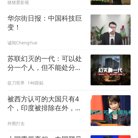
猪猪爱影视
华尔街日报：中国科技巨
变！
诚阅ChengYue
苏联幻灭的一代：可以处
分一个人，但不能处分一
种渴望
捉刀世界
146跟贴
被西方认可的大国只有4
个，印度被排除在外，为
何只能算准大国？
外围打击