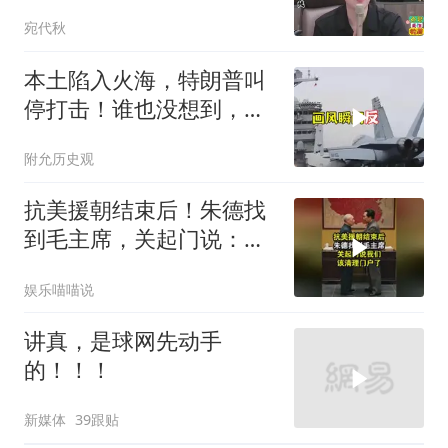
批！
宛代秋
本土陷入火海，特朗普叫
停打击！谁也没想到，中
方已完成南海布局
附允历史观
抗美援朝结束后！朱德找
到毛主席，关起门说：我
们该清理门户了
娱乐喵喵说
讲真，是球网先动手
的！！！
新媒体
39跟贴