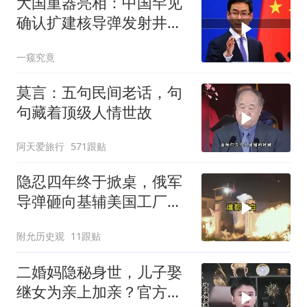
大国重器亮相：中国罕见
确认扩建核导弹发射井铸
就“战略底牌”
一窥究竟
莫言：五句民间老话，句
句藏着顶级人情世故
阿天爱旅行
571跟贴
隐忍四年终于掀桌，俄军
导弹砸向基辅美国工厂，
背后这步棋太狠了
附允历史观
11跟贴
二婚妈隐秘身世，儿子娶
继女为亲上加亲？官方怒