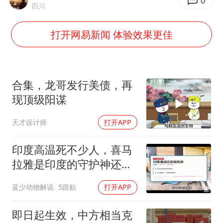
百花奖开幕式
0
四川
国防部：坚决反制任何闹海挑衅图谋
打开网易新闻 体验效果更佳
东航：国内客票提前14天免费退改
美股存储板块集体大跌
胡彦斌获《歌手2026》歌王
合集，龙哥发行美债，再
“今天得有40℃了吧 为啥还不预警”
现顶级阳谋
夯实基础开新局
天才设计师
打开APP
印度高温死不少人，喜马
拉雅是印度的守护神还是
救星
蓝少动物解说
5跟贴
打开APP
即日起生效，中方相当克