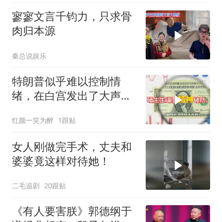
寥寥文言千钧力，只求骨
肉归本源
秦总说娱乐
特朗普似乎难以控制情
绪，在白宫发出了大声咒
骂
红颜一笑为醉
1跟贴
女人刚做完手术，丈夫和
婆婆竟这样对待她！
二毛追剧
20跟贴
《有人要害朕》郭德纲于