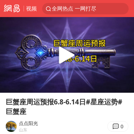
视频
全网热点 一网打尽
00:00
07:40
Play
Ent
full
巨蟹座周运预报6.8-6.14日#星座运势#
巨蟹座
点点阳光
0
山东