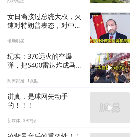
战域笔墨
女日裔接过总统大权，火
速对特朗普表态，对中
国，也许下一个承诺
璀璨明星
纪实：370远火的空爆
弹，把S400雷达炸成马蜂
窝，靶标惨状让台军急眼
阿离家居
1跟贴
了
讲真，是球网先动手
的！！！
新媒体
39跟贴
论背景音乐的重要性！！