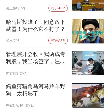
合拳已到位
吴王旅行ing
打开APP
哈马斯投降了，同意放下
武器！为什么它不打了？
凝水文秋
打开APP
管理层开会收回我两成专
利股，我当场签字，注销
核心技术授权，全员慌了
苏有朋影音馆
鳄鱼狩猎角马河马羚羊野
狗，太精彩了！
光辉动物暖
1跟贴