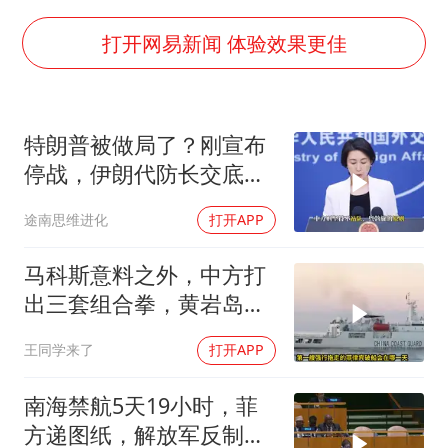
打开网易新闻 体验效果更佳
特朗普被做局了？刚宣布
停战，伊朗代防长交底，
中国预判果真应验
途南思维进化
打开APP
马科斯意料之外，中方打
出三套组合拳，黄岩岛将
迎来剧终时刻
王同学来了
打开APP
南海禁航5天19小时，菲
方递图纸，解放军反制组