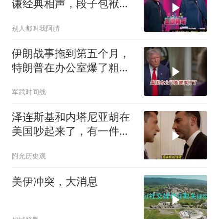
谦经典相声，段子包袱满
满！
别人都叫我阿腈
伊朗战事拖到第五个月，
特朗普在办公室爆了粗
口，前外交官警告：本土
军武时间线
可能要挨打了
泽连斯基和内塔尼亚胡在
美国吵起来了，有一件事
让他俩都很愤怒
附允历史观
美伊冲突，大消息