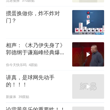
沈述慢撩
510跟贴
掼蛋换做你，炸不炸对
门？
相声：《木乃伊失身了》
郭德纲于谦巅峰经典爆笑
相声太搞笑太逗了
你今天快乐吗
4跟贴
讲真，是球网先动手
的！！！
新媒体
39跟贴
论背景音乐的重要性！！