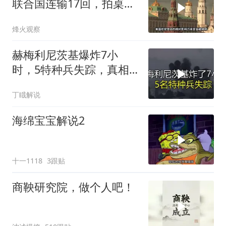
联合国连输17回，拍桌子
把五常全数落一遍
烽火观察
赫梅利尼茨基爆炸7小
时，5特种兵失踪，真相
远超想象
丁睋解说
海绵宝宝解说2
十一1118
3跟贴
商鞅研究院，做个人吧！