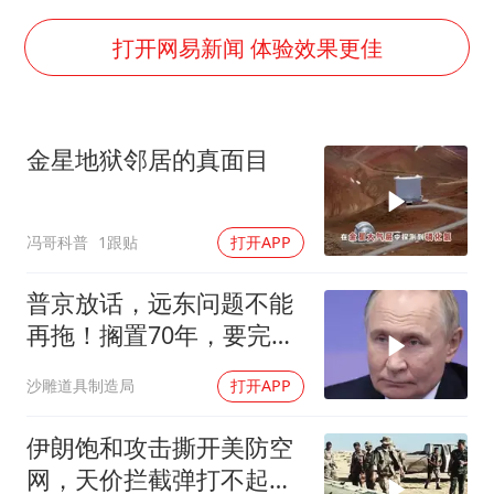
深圳地面沉降致车辆损坏系谣言
外交部发言人就广岛核爆81周年等答记者问
打开网易新闻 体验效果更佳
中国“五箭齐发”反制美国
首次证实！“胶球”存在
金星地狱邻居的真面目
感觉全东北都在等7号
泰国一女公务员妆容引争议 本人回应
冯哥科普
1跟贴
打开APP
奋进开新局 实干挑大梁
普京放话，远东问题不能
再拖！搁置70年，要完成
斯大林的未
沙雕道具制造局
打开APP
伊朗饱和攻击撕开美防空
网，天价拦截弹打不起，