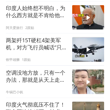
印度人始终想不明白，为
什么西方就是不肯给他们
一个大国的体面
阿天爱旅行
2跟贴
两架歼15T硬杠4架美军
机，对方飞行员喊话“只想
回家”，被一句话怼到沉默
铁甲雄狮
1跟贴
空调没地方放，只有一个
办法，那就是从天上走，
老师傅一招拿下
牛锅巴小钒
印度火气彻底压不住了！