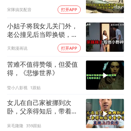
美式反导神话破灭
宋隊搞笑配音
打开APP
小姑子将我女儿关门外，
老公撞见后当即换锁，将
她行李扔门外
天鹅漫画说
打开APP
苦难不值得赞颂，但爱值
得，《悲惨世界》
莹小八影视
1跟贴
女儿在自己家被挪到次
卧，父亲得知后，带着中
介直接上门卖房
呆毛隆隆
359跟贴