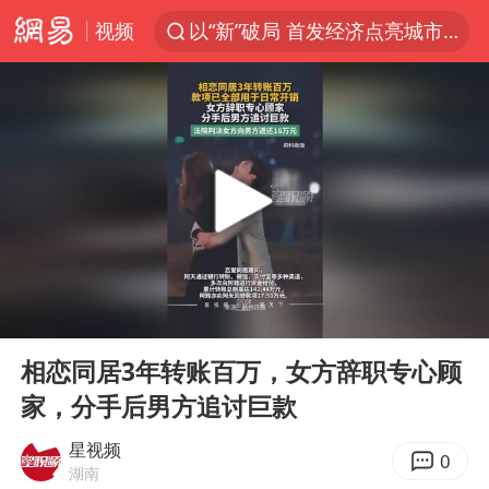
视频
以“新”破局 首发经济点亮城市消费活力
佛得角门将亮相智利俱乐部主场
中方回应是否在太平洋海底开采稀土
台风白海豚影响中国已成定局
看守所辅警收受10万获刑1年
U17国足1分钟轰2球
宇树科技发行价格150.80元/股
00:00
00:08
今年已有4位周星驰电影配角去世
Play
Ent
full
五粮液渠道价一箱上涨近百元
相恋同居3年转账百万，女方辞职专心顾
家，分手后男方追讨巨款
法国将禁止“未经同意的电话营销”
我国编制完成新版全月地质图
星视频
0
湖南