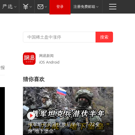
登录
注册免费邮箱
，
网易新闻
iOS
Android
举报
猜你喜欢
俄军坦克兵潜伏敌后半年，T-72变
身“地下堡垒”