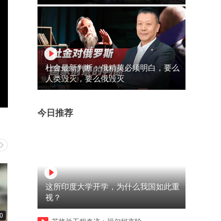
杜金最新判断：俄精英必须明白，要么
人类毁灭，要么俄毁灭
今日推荐
这所印度大学开学，为什么我国如此重
视？
0
00:27
00:36