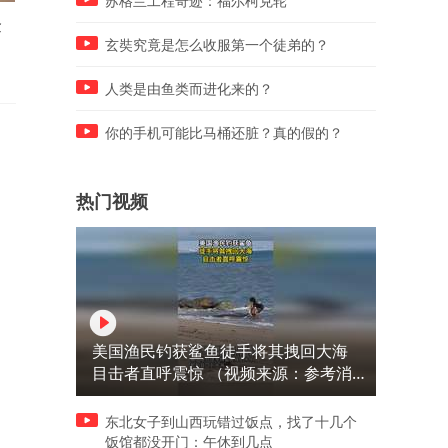
苏格兰工程奇迹：福尔柯克轮
金
吉林通化一“温度计大楼”读
河南一地绿化带里种满农作
数“爆表”，达最高刻度40℃
物，当地：正规绿化没跟上
玄奘究竟是怎么收服第一个徒弟的？
不提倡种植
人类是由鱼类而进化来的？
你的手机可能比马桶还脏？真的假的？
热门视频
美国渔民钓获鲨鱼徒手将其拽回大海
目击者直呼震惊 （视频来源：参考消
息）
东北女子到山西玩错过饭点，找了十几个
饭馆都没开门：午休到几点