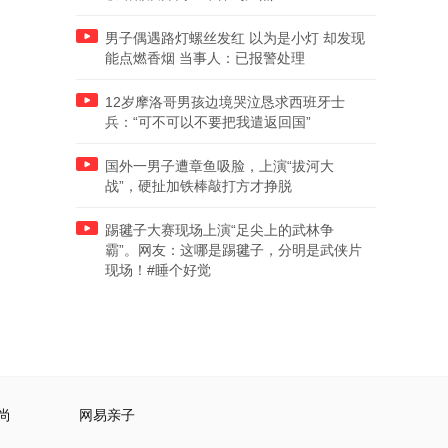
男子偶遇路灯螺丝发红 以为是小灯 却发现
能点燃香烟 当事人：已报警处理
12岁摩洛哥男孩边境哭泣恳求西班牙士
兵：“可不可以不要把我遣返回国”
国外一男子遭章鱼吸脸，上演“拔河大
战”，硬扯加铁棒敲打方才挣脱
踢毽子大赛现场上演“足尖上的武林争
霸”。网友：这哪是踢毽子，分明是武侠片
现场！#睡个好觉
尚
网易亲子