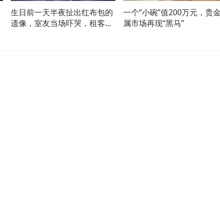
生日前一天半夜扯出红布包的
一个“小碗”值200万元，贵
道
遗像，室友当场吓哭，租客连
属市场再现“黑马”
夜搬家