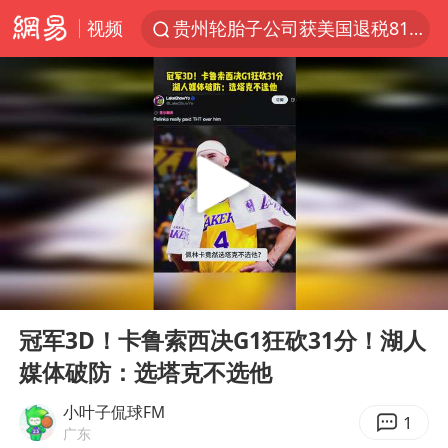
视频
贵州轮胎子公司获美国退税8136万
中方回应是否开采太平洋海底稀土资源
外交部发言人就广岛核爆81周年等答记者问
昆明石林火把节
台风白海豚影响中国已成定局
我国编制完成新版全月地质图
胡塞武装袭扰红海航运行动升级
00:00
00:19
郑国霖回应去景区上班被保安拦下
Play
Ent
full
80后女柜员逆袭成4200亿银行副行长
冠军3D！卡鲁索西决G1狂砍31分！湖人
媒体破防：选塔克不选他
感觉全东北都在等7号
扎哈罗娃批广岛市长不提美国原子弹
小叶子侃球FM
1
广东