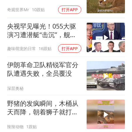
时，竟然被用饥饿来报复
奇观世界Mr
10跟贴
打开APP
央视罕见曝光！055大驱
演习遭潜艇“击沉”，舰长
直言：前出就是送死
趣味萌宠的日常
16跟贴
打开APP
伊朗革命卫队精锐军官分
队遭遇失败，全员覆没
深层奥秘
野猪的发疯瞬间，木桶从
天而降，朝着狮子就打去
知道自己玩大了
辣辣动物
1跟贴