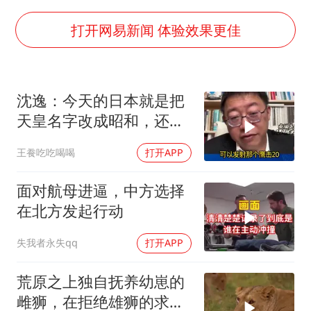
泰国一女公务员妆容引争议 本人回应
多地要求领导干部带头休假
打开网易新闻 体验效果更佳
女子利用漏洞0元薅走3000多件家电
村民谈“梅姨”：叫的其实是“媒姨”
沈逸：今天的日本就是把
关之琳否认与27岁模特的恋情
天皇名字改成昭和，还是
奋进开新局 实干挑大梁
吃不起饭团子！
王飬吃吃喝喝
打开APP
面对航母进逼，中方选择
在北方发起行动
失我者永失qq
打开APP
荒原之上独自抚养幼崽的
雌狮，在拒绝雄狮的求偶