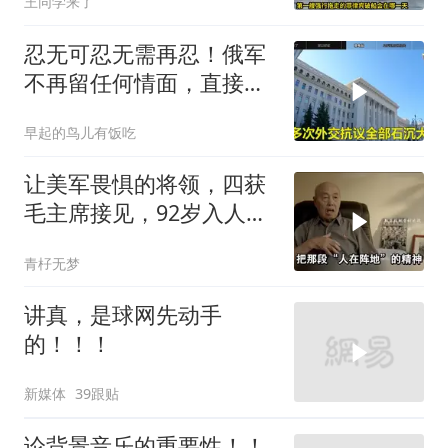
王同学来了
忍无可忍无需再忍！俄军
不再留任何情面，直接炸
平基辅美国军工厂
早起的鸟儿有饭吃
让美军畏惧的将领，四获
毛主席接见，92岁入人民
大会堂
青杍无梦
讲真，是球网先动手
的！！！
新媒体
39跟贴
论背景音乐的重要性！！