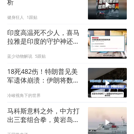
析
健身狂人
1跟贴
印度高温死不少人，喜马
拉雅是印度的守护神还是
救星
蓝少动物解说
5跟贴
18死482伤！特朗普见美
军遗体崩溃：伊朗将数倍
偿还
冷峻视角下的世界
马科斯意料之外，中方打
出三套组合拳，黄岩岛将
迎来剧终时刻