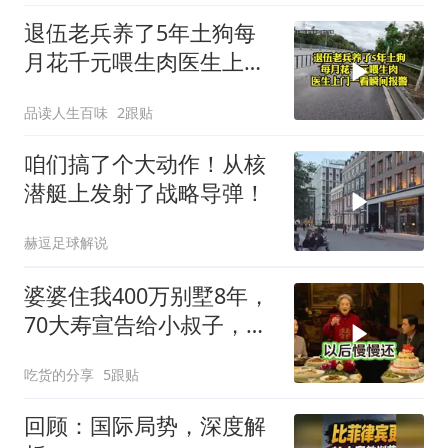
退伍老兵养了5年土狗每
月花千元喂生肉医生上门
一看瞬间报警
品读人生百味
2跟贴
咱们搞了个大动作！从核
潜艇上发射了战略导弹！
赫逗足球解说
婆婆住我400万别墅8年，
70大寿宣告给小叔子，
我：天没黑你做梦呢？
吃货的分享
5跟贴
回顾：国际局势，深度解