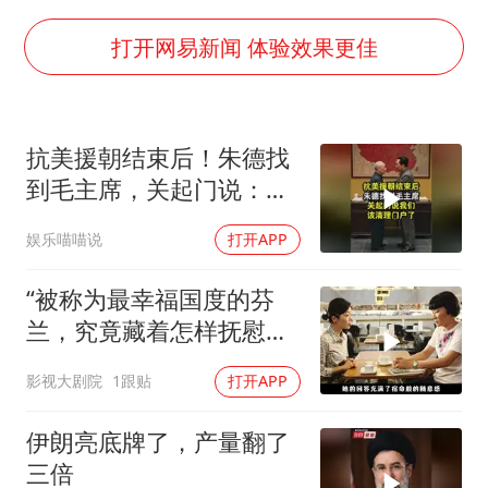
打开网易新闻 体验效果更佳
抗美援朝结束后！朱德找
到毛主席，关起门说：我
们该清理门户了
娱乐喵喵说
打开APP
“被称为最幸福国度的芬
兰，究竟藏着怎样抚慰人
心的烟火气
影视大剧院
1跟贴
打开APP
伊朗亮底牌了，产量翻了
三倍