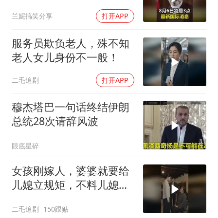
兰妮搞笑分享
打开APP
服务员欺负老人，殊不知
老人女儿身份不一般！
二毛追剧
打开APP
穆杰塔巴一句话终结伊朗
总统28次请辞风波
眼底星碎
女孩刚嫁人，婆婆就要给
儿媳立规矩，不料儿媳不
是好惹的！
二毛追剧
150跟贴