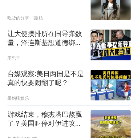
吃货的分享
1跟贴
让大使摸排所在国导弹数
量，泽连斯基想道德绑架
援乌国，黔驴技穷
宋忠平
台媒观察:美日两国是不是
真的快要闹翻了呢？
果妈聊娱乐
游戏结束，穆杰塔巴熬赢
了？美国叫停对伊进攻，
让中俄擦了把汗水