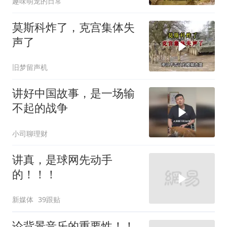
趣味萌宠的日常
莫斯科炸了，克宫集体失
声了
旧梦留声机
讲好中国故事，是一场输
不起的战争
小司聊理财
讲真，是球网先动手
的！！！
新媒体
39跟贴
论背景音乐的重要性！！