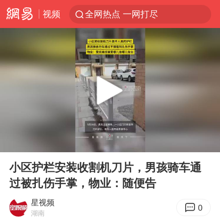
视频
全网热点 一网打尽
00:00
00:47
Play
Ent
full
小区护栏安装收割机刀片，男孩骑车通
过被扎伤手掌，物业：随便告
星视频
0
湖南