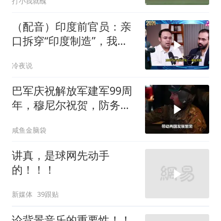
打小我就醜
（配音）印度前官员：亲
口拆穿“印度制造”，我们
只有组装能力，算不上真
冷夜说
正的工业制造
巴军庆祝解放军建军99周
年，穆尼尔祝贺，防务合
作再升级
咸鱼金脑袋
讲真，是球网先动手
的！！！
新媒体
39跟贴
论背景音乐的重要性！！