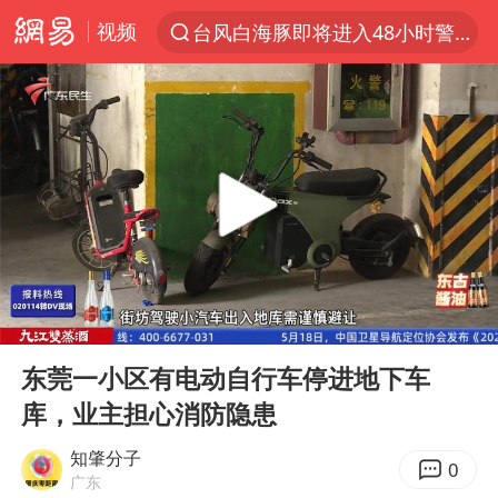
视频
台风白海豚即将进入48小时警戒线
聚“绿”成势，结构转型活力足
80后女柜员逆袭成4200亿银行副行长
郑国霖回应去景区上班被保安拦下
金饰克价大幅跳涨
台风白海豚可能在浙闽沿海登陆
多地要求领导干部带头休假
00:00
04:00
24小时不关空调 电费会更低吗
Play
Ent
full
龚宝冬烈士安葬仪式举行
东莞一小区有电动自行车停进地下车
库，业主担心消防隐患
女子利用漏洞0元买了3千台电器
浙江舟山21条水上客运航线停航
知肇分子
0
广东