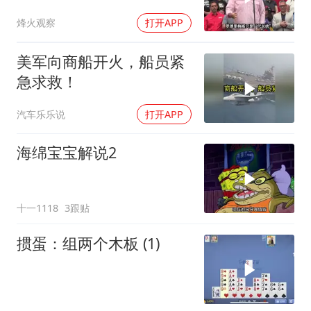
主张，委风向已变
烽火观察
打开APP
美军向商船开火，船员紧
急求救！
汽车乐乐说
打开APP
海绵宝宝解说2
十一1118
3跟贴
掼蛋：组两个木板 (1)