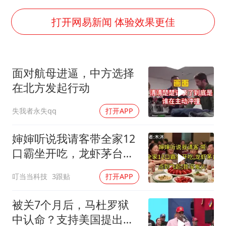
今年4位周星驰电影配角去世
号召领导带头休假 是大家不想休吗
打开网易新闻 体验效果更佳
中国五箭齐发反制美国
律师称“梅姨”若满75岁或不适用死刑
面对航母进逼，中方选择
《歌手》歌王之战帮唱嘉宾官宣
在北方发起行动
要给全体职工“应休尽休”的底气
失我者永失qq
打开APP
空调发明出来竟然不是为了给人降温
中国经济展现强大韧性和活力
婶婶听说我请客带全家12
口霸坐开吃，龙虾茅台点
到飞起，我没发
叮当当科技
3跟贴
打开APP
被关7个月后，马杜罗狱
中认命？支持美国提出的