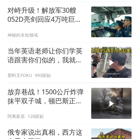
对峙升级！解放军30艘
052D亮剑回应4万吨巨舰
挑衅
神秘的未知领域
当年英语老师让你们学英
语跟害你们似的，我就是
吃了没有文化的亏
塑料叉FOKU
993跟贴
放弃巷战！1500公斤炸弹
抹平双子城，顿巴斯正变
成一场拆城游戏
阿离家居
128跟贴
俄专家说出真相，西方这