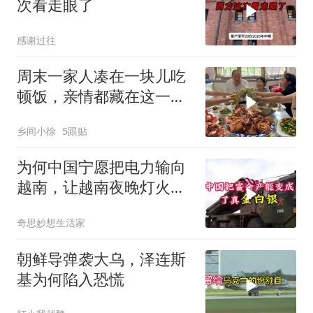
次看走眼了
感谢过往
周末一家人凑在一块儿吃
顿饭，亲情都藏在这一饭
一菜里
乡间小徐
5跟贴
为何中国宁愿把电力输向
越南，让越南夜晚灯火辉
煌，却对朝鲜几乎绝不供
奇思妙想生活家
电？
朝鲜导弹袭大乌，泽连斯
基为何陷入恐慌