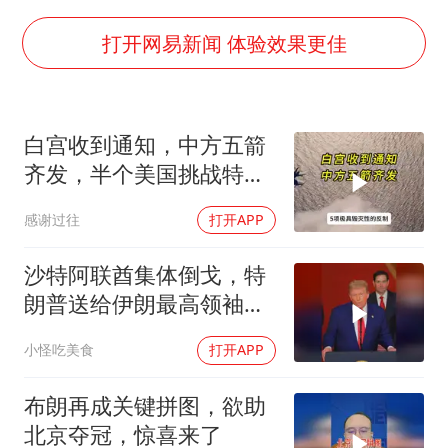
情侣在平潭拍日出时坠崖致一死一伤
吴宜泽回应晋级中国赛16强
打开网易新闻 体验效果更佳
河南刑案嫌犯被抓 逃窜时伤害多人
娜扎称眼睛恢复情况不太妙
白宫收到通知，中方五箭
三警齐发！多地10级以上雷暴大风
齐发，半个美国挑战特朗
乐享全民健身 共筑健康中国
普，中期选举难了
感谢过往
打开APP
沙特阿联酋集体倒戈，特
朗普送给伊朗最高领袖一
句话，伊危险了
小怪吃美食
打开APP
布朗再成关键拼图，欲助
北京夺冠，惊喜来了