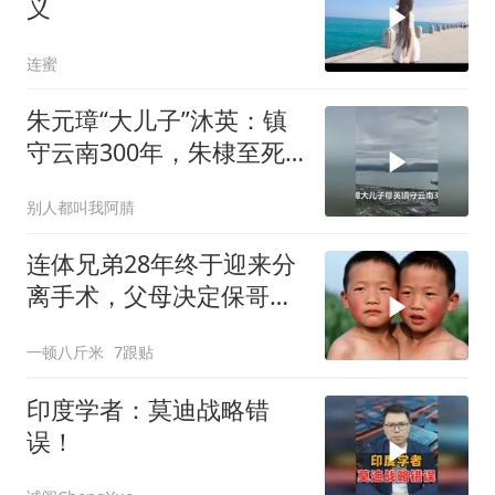
义
连蜜
朱元璋“大儿子”沐英：镇
守云南300年，朱棣至死
都想斩草除根
别人都叫我阿腈
连体兄弟28年终于迎来分
离手术，父母决定保哥
哥，结果却让全家
一顿八斤米
7跟贴
印度学者：莫迪战略错
误！