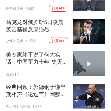
体育篮球弟
1跟贴
打开APP
马克龙对俄罗斯5日凌晨
袭击基辅反应强烈
小怪吃美食
19跟贴
打开APP
美专家终于说了句大实
话：中国军力十年“史无前
例”狂飙，美国这次真坐不
战武科普
住了
经典回顾：郭德纲于谦早
期相声《论过节》幽默风
趣爆笑不断
别人都叫我阿腈
1跟贴