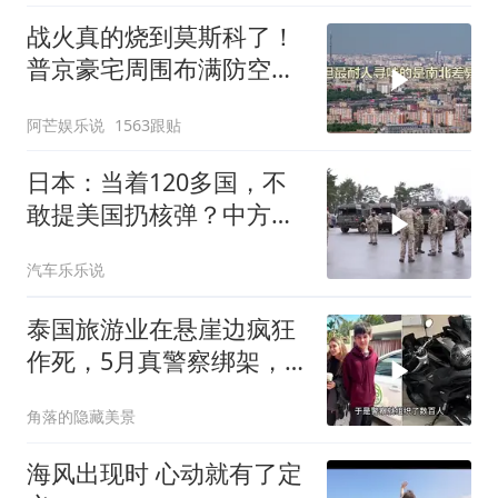
战火真的烧到莫斯科了！
普京豪宅周围布满防空
塔，大战一触即发2
阿芒娱乐说
1563跟贴
日本：当着120多国，不
敢提美国扔核弹？中方：
你不提，我提！
汽车乐乐说
泰国旅游业在悬崖边疯狂
作死，5月真警察绑架，7
月假警察杀人
角落的隐藏美景
海风出现时 心动就有了定