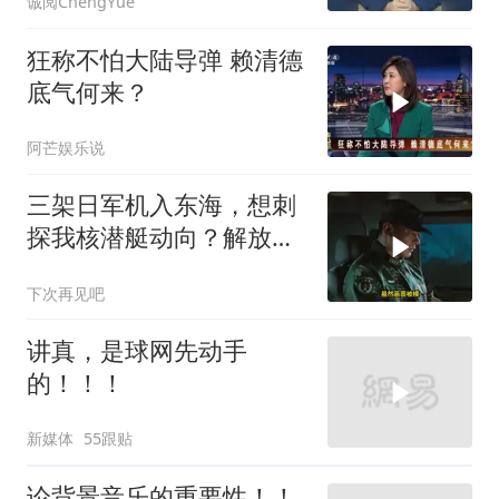
诚阅ChengYue
狂称不怕大陆导弹 赖清德
底气何来？
阿芒娱乐说
三架日军机入东海，想刺
探我核潜艇动向？解放军
导弹剑指日军基地
下次再见吧
讲真，是球网先动手
的！！！
新媒体
55跟贴
论背景音乐的重要性！！