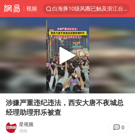
视频
白海豚10级风圈已触及浙江台州
以军士兵把枪口对准中国记者
谢霆锋演唱会隔空祝王菲生日快乐
方桃子代言广告视频已下架
河南警方公开征集黑恶犯罪线索
辽宁省深化扫黑除恶专项斗争
WTT横滨冠军赛女单四强国乒占三席
00:00
00:17
浙江省发出今年第2号指挥长令
Play
Ent
full
一周大涨超7% 金价为何突然上涨
涉嫌严重违纪违法，西安大唐不夜城总
经理助理邢乐被查
生产也能“拼单”了
央视新主播李秋莹孙亚鹏亮相
星视频
0
湖南