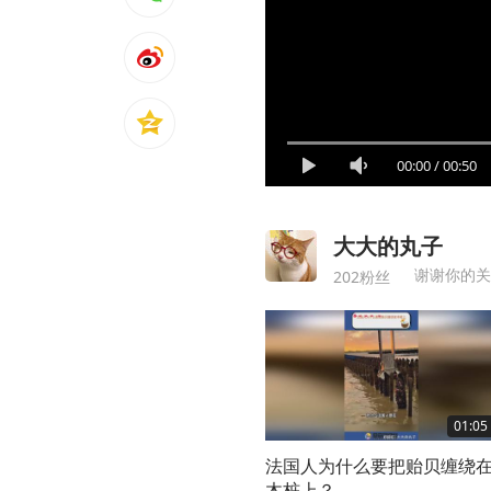
00:00
/
00:50
大大的丸子
谢谢你的关
202粉丝
01:05
法国人为什么要把贻贝缠绕
木桩上？