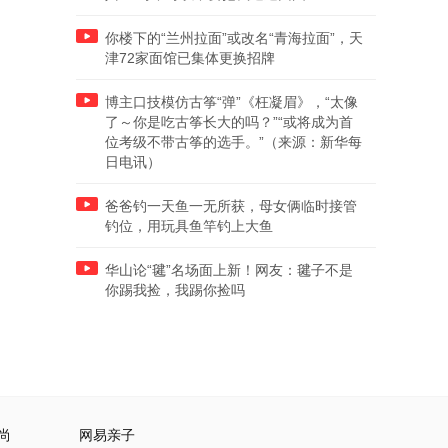
你楼下的“兰州拉面”或改名“青海拉面”，天
津72家面馆已集体更换招牌
博主口技模仿古筝“弹”《枉凝眉》，“太像
了～你是吃古筝长大的吗？”“或将成为首
位考级不带古筝的选手。”（来源：新华每
日电讯）
爸爸钓一天鱼一无所获，母女俩临时接管
钓位，用玩具鱼竿钓上大鱼
华山论“毽”名场面上新！网友：毽子不是
你踢我捡，我踢你捡吗
尚
网易亲子