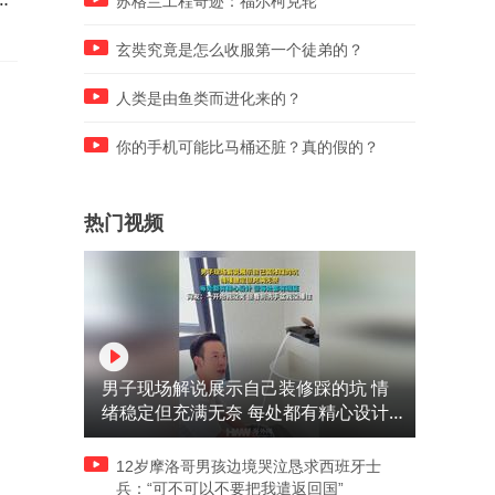
苏格兰工程奇迹：福尔柯克轮
的样子
玄奘究竟是怎么收服第一个徒弟的？
人类是由鱼类而进化来的？
你的手机可能比马桶还脏？真的假的？
热门视频
男子现场解说展示自己装修踩的坑 情
绪稳定但充满无奈 每处都有精心设计
但每处都有瑕疵 网友：一开始我没笑
但看到洗手盆我没绷住
12岁摩洛哥男孩边境哭泣恳求西班牙士
兵：“可不可以不要把我遣返回国”