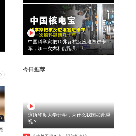
中国科学家把10兆瓦核反应堆塞进卡
车，加一次燃料能跑几十年
今日推荐
这所印度大学开学，为什么我国如此重
3
01:32
04:48
视？
是
能看出来双方都挺不容易，原
施南生的追思会上，第一个
不
来所谓的反差，就是爱情本来
台发言的人，是她大哥施苏