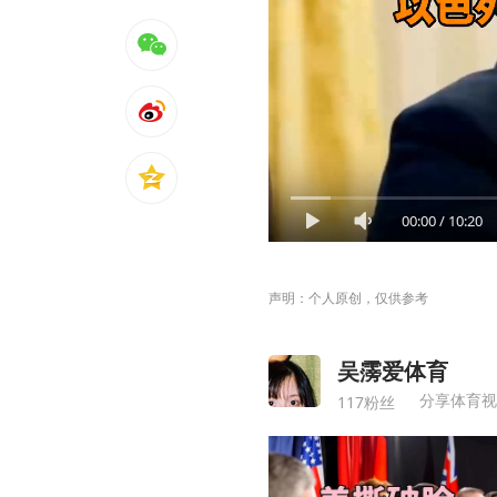
00:00
/
10:20
声明：个人原创，仅供参考
吴霶爱体育
分享体育视
117粉丝