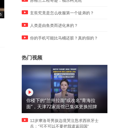
苏格兰工程奇迹：福尔柯克轮
玄奘究竟是怎么收服第一个徒弟的？
5
05:44
05:51
，
伊朗考虑允许欧洲国家在霍尔
美国媒体炒作052D发射鹰击
人类是由鱼类而进化来的？
木兹海峡开展扫雷行动
20对地区海军平衡产生重大
响
你的手机可能比马桶还脏？真的假的？
热门视频
你楼下的“兰州拉面”或改名“青海拉
面”，天津72家面馆已集体更换招牌
12岁摩洛哥男孩边境哭泣恳求西班牙士
兵：“可不可以不要把我遣返回国”