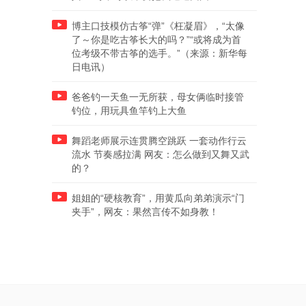
博主口技模仿古筝“弹”《枉凝眉》，“太像
了～你是吃古筝长大的吗？”“或将成为首
位考级不带古筝的选手。”（来源：新华每
日电讯）
爸爸钓一天鱼一无所获，母女俩临时接管
钓位，用玩具鱼竿钓上大鱼
舞蹈老师展示连贯腾空跳跃 一套动作行云
流水 节奏感拉满 网友：怎么做到又舞又武
的？
姐姐的“硬核教育”，用黄瓜向弟弟演示“门
夹手”，网友：果然言传不如身教！