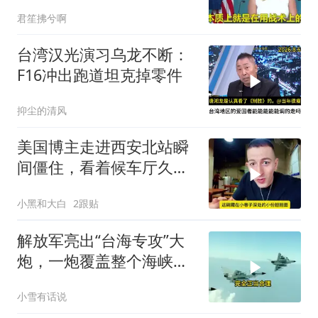
先把锅甩给民主党
君笙拂兮啊
台湾汉光演习乌龙不断：
F16冲出跑道坦克掉零件
抑尘的清风
美国博主走进西安北站瞬
间僵住，看着候车厅久久
说不出话语
小黑和大白
2跟贴
解放军亮出“台海专攻”大
炮，一炮覆盖整个海峡，
有人该睡不着了
小雪有话说