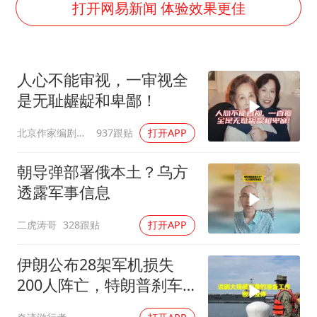
酒店回应车内过夜被收150元
打开网易新闻 体验效果更佳
牛津大学一纸声明甩不了锅
香港宏福苑火灾或由烟头引起
人心不能审视，一审视全
儿子陪躺平老爹体验外卖员火了
是无耻龌龊和卑鄙！
几元成本 千万市值蒸发
北京作家编剧肥猪满圈
937跟贴
打开APP
“不怕六爷挂得多 就怕六爷挂一颗”
多个明星演唱会取消
朝导弹部署俄本土？乌方
人民的健康、体质、幸福一脉相承
透露军事信息
二虎涛哥
328跟贴
打开APP
伊朗公布28架军机损失
200人阵亡，特朗普刹车
真相曝光