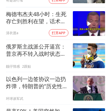
奇迹游行者
打开APP
梅德韦杰夫48小时：生死
存亡到胜利在望，话术变
现实不变
清衣渡a
打开APP
俄罗斯主战派公开逼宫：
普京再不转入战时状态，
我们就自己动手
靓仔情感
2跟贴
以色列一边签协议一边扔
炸弹，特朗普的“历史性协
议”到底算不算数
环球谈军武