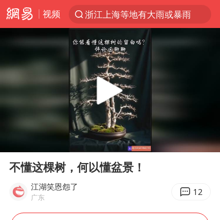
视频
浙江上海等地有大雨或暴雨
解锁各地夏日限定体验
西湖突现狂风暴雨 游客瞬间被浇透
马克·艾伦退出斯诺克中国公开赛
金饰克价一夜涨回1300元
新疆景区自驾服务费改为按车收费
视频丨中国东方电气集团原党组副书记、董事宋致远被查
00:00
00:12
多家A股公司收到美国关税退款
Play
Ent
full
永和豆浆创始人林炳生去世
不懂这棵树，何以懂盆景！
白海豚将正面袭击贯穿浙江
江湖笑恩怨了
12
广东
浙江台州《告全体市民书》