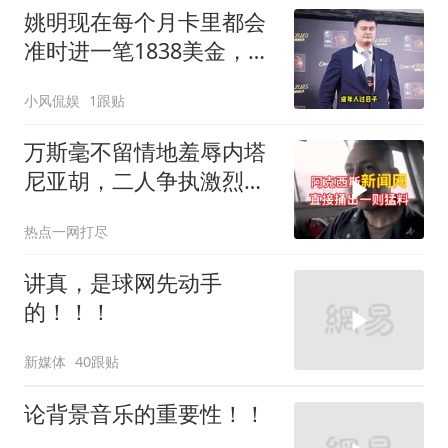
姚明现在每个月卡里都会
准时进一笔1838美金，折
合人民币一万三左右
小风侃娱
1跟贴
万斯毫不留情地羞辱内塔
尼亚胡，二人争执激烈，
特朗普则毫无反应
热点一网打尽
讲真，是球网先动手
的！！！
新媒体
40跟贴
论背景音乐的重要性！！