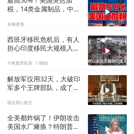
最高50%！美国突然加
税，14类金属制品，中国
机电首当其冲
金梅煮酒
西班牙移民危机后，有人
担心印度移民大规模入侵
中国，这可能吗？
今夜繁星坠落
17跟贴
解放军仅用32天，大破印
军多个王牌部队，成了印
度59年的噩梦
他走我心既空
全美都炸锅了！伊朗攻击
美国水厂瘫痪？特朗普却