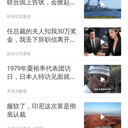
联合国上告状，会掀起中
方的4重反制
环球军武密语
任总裁的夫人扣我30万奖
金，我丢下辞职信离开，
当晚她慌忙问：甲方只和
娱乐小可爱蛙
你签约
1979年粟裕率代表团访
日，日本人特访见面就喊
首长好
关系大解密
服软了，印尼这次算是彻
底认栽