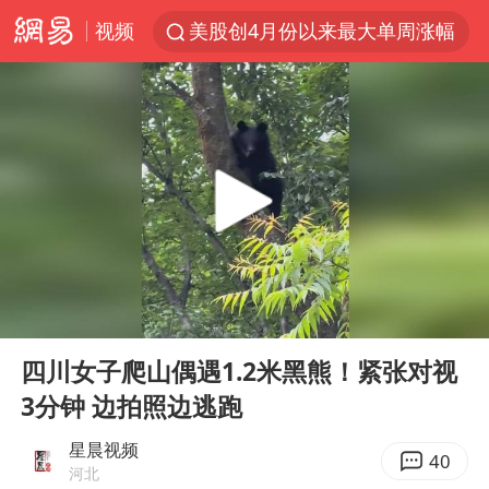
视频
美股创4月份以来最大单周涨幅
云南一地过火把节意外灼伤16人
台风白海豚已进入24小时警戒线
“东北超”哈尔滨主场收官战小贴士
泰国校园枪击事件已致8死30余伤
女子被狗舔脚确诊三级暴露 医生回应
俄黑客称掌握北约直接参与袭俄证据
00:00
00:10
考生称遭第二名花钱劝退 当地再通报
Play
Ent
full
福建省泉州市委书记张毅恭接受纪律审查和监察调查
四川女子爬山偶遇1.2米黑熊！紧张对视
3分钟 边拍照边逃跑
2名小孩玩手机低头幅度近乎折叠
“中国蔬菜之乡”最高温达41.8℃
星晨视频
40
河北