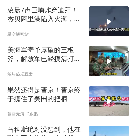
凌晨7声巨响炸穿迪拜！
杰贝阿里港陷入火海，美
军弹药库告急让中东盟友
星空解密站
彻底心寒
美海军寄予厚望的三板
斧，解放军已经摸清打
法，海空一体联手接下
聚焦热点直击
果然还得是普京！普京终
于攥住了美国的把柄
暮雪无痕
2跟贴
马科斯绝对没想到，他在