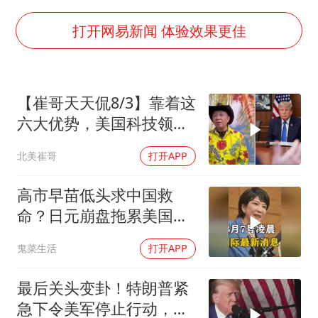
老人离世案亲属质疑记录仪
老中医：立秋后养心是关键
打开网易新闻 体验效果更佳
U17国足点球大战淘汰河床晋级决赛
“新疆阿勒泰八月能滑雪”不实
【崔哥天天侃8/3】靠着这
79岁老人被城管撞倒后离世案一审开庭
六大优势，美国科技领军
夯实基础开新局
全世界
北美崔哥
打开APP
高市早苗低头求中国救
命？日元崩盘拖累美国下
水！川普也坐不住了
鬼菜生活
打开APP
最后关头变卦！特朗普紧
急下令美军停止行动，他