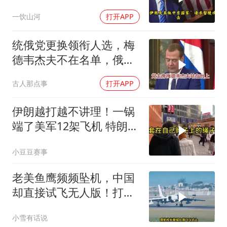
认清了残酷的现实！
一饮山河
打开APP
统俄党更换领衔人选，梅
德韦杰夫不在名单，俄政
坛释放出什么信号？
古人那点事
打开APP
伊朗越打越不讲理！一锅
端了美军12架飞机 特朗普
只剩一个问题
小豆豆赛事
老美鱼鹰频频坠机，中国
却直接试飞无人版！打着
民用旗号暗藏军备底牌
小雪有话说