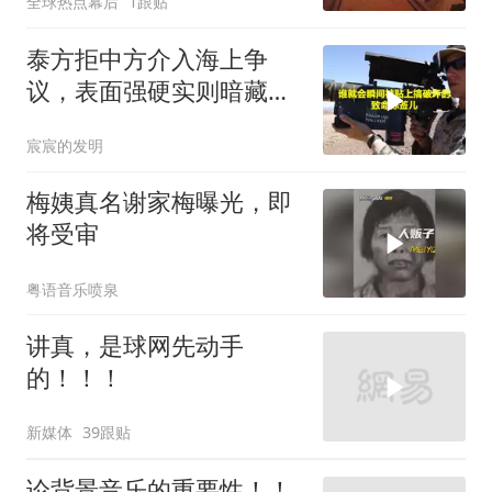
全球热点幕后
1跟贴
泰方拒中方介入海上争
议，表面强硬实则暗藏玄
机
宸宸的发明
梅姨真名谢家梅曝光，即
将受审
粤语音乐喷泉
讲真，是球网先动手
的！！！
新媒体
39跟贴
论背景音乐的重要性！！