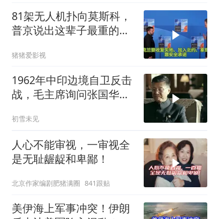
81架无人机扑向莫斯科，
普京说出这辈子最重的一
句话
猪猪爱影视
1962年中印边境自卫反击
战，毛主席询问张国华能
否获胜
初雪未见
人心不能审视，一审视全
是无耻龌龊和卑鄙！
北京作家编剧肥猪满圈
841跟贴
美伊海上军事冲突！伊朗