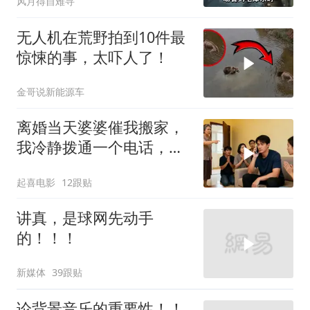
风月得自难寻
无人机在荒野拍到10件最
惊悚的事，太吓人了！
金哥说新能源车
离婚当天婆婆催我搬家，
我冷静拨通一个电话，全
家跪求我别走
起喜电影
12跟贴
讲真，是球网先动手
的！！！
新媒体
39跟贴
论背景音乐的重要性！！