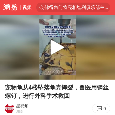
视频
佛得角门将亮相智利俱乐部主场
中方回应是否在太平洋海底开采稀土
宇树科技发行价格150.80元/股
看守所辅警收受10万获刑1年
宇树科技王兴兴身家有望超200亿元
五粮液渠道价一箱上涨近百元
CIA被曝已秘密设立古巴工作组
00:00
00:15
U17国足1分钟轰2球
Play
Ent
full
泰国一女公务员妆容引争议 本人回应
宠物龟从4楼坠落龟壳摔裂，兽医用钢丝
螺钉，进行外科手术救回
法国将禁止“未经同意的电话营销”
80后女柜员逆袭成4200亿银行副行长
星视频
0
湖南