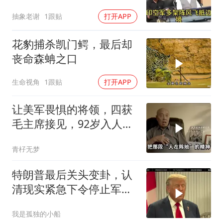
抽象老谢
1跟贴
打开APP
花豹捕杀凯门鳄，最后却
丧命森蚺之口
生命视角
1跟贴
打开APP
让美军畏惧的将领，四获
毛主席接见，92岁入人民
大会堂
青杍无梦
特朗普最后关头变卦，认
清现实紧急下令停止军事
行动
我是孤独的小船