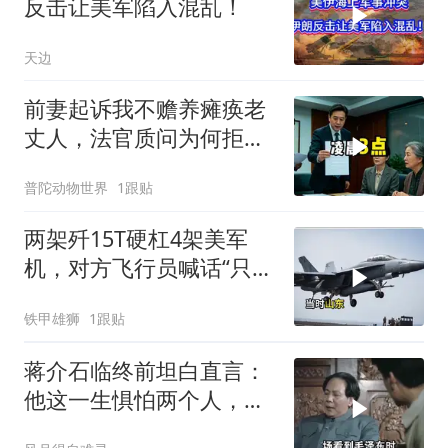
反击让美军陷入混乱！
天边
前妻起诉我不赡养瘫痪老
丈人，法官质问为何拒不
履行赡养义务
普陀动物世界
1跟贴
两架歼15T硬杠4架美军
机，对方飞行员喊话“只想
回家”，被一句话怼到沉默
铁甲雄狮
1跟贴
蒋介石临终前坦白直言：
他这一生惧怕两个人，却
只敬佩一个人！