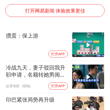
27岁女子成组织卖淫集团主犯被通缉
吉林一“温度计大楼”读数爆表
打开网易新闻 体验效果更佳
女子利用漏洞0元薅走3000多件家电
贵州轮胎子公司获美国退税8136万
掼蛋：保上游
东方甄选被判赔偿江小白30万元
奋进开新局 实干挑大梁
打开APP
冷战九天，妻子驳回我升
职申请，名额转她男闺
蜜，我转身办妥1件事
起喜电影
3跟贴
打开APP
印巴紧张局势再升级