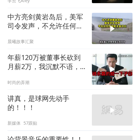
李云飞Afey
中方亮剑黄岩岛后，美军
司令发声，不允许任何国
家主宰印太
晨曦故事汇聚
年薪120万被董事长砍到
月薪2万，我沉默不语，
当天竞品出12倍薪资挖走
时尚的弄潮
我
讲真，是球网先动手
的！！！
新媒体
57跟贴
论背景音乐的重要性！！