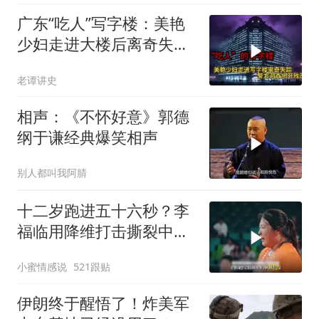
广东“吃人”写字楼：美艳
少妇走进大楼后离奇失
踪，警方调查揭开残忍真
老谭讲史
相
相声：《不怀好意》郭德
纲于谦经典爆笑相声
别人都叫我阿腈
十二岁跑进五十六秒？李
福临用降维打击撕裂中国
田径！
小蜜情感说
521跟贴
伊朗终于醒悟了！炸美军