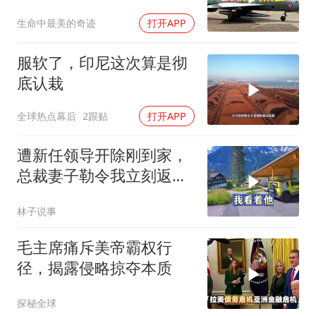
遇毁灭性打击
生命中最美的奇迹
打开APP
服软了，印尼这次算是彻
底认栽
全球热点幕后
2跟贴
打开APP
遭新任领导开除刚到家，
总裁妻子勒令我立刻返
岗，我直言她无权命令我
林子说事
毛主席痛斥美帝霸权行
径，揭露侵略掠夺本质
探秘全球