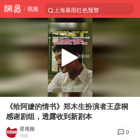
视频
上海暴雨红色预警
上海：5号线16号线浦江线全线停运
上海全域长途客运班次全部停运
周星驰母亲现身香港路演现场
王传君 《披荆斩棘》
国足U17与阿森纳决赛取消 并列冠军
上海有出现龙卷潜势
00:00
00:22
王艺迪2-4不敌张本美和止步4强
Play
Ent
full
上门女婿出轨女邻居多年被判重婚罪
《给阿嬷的情书》郑木生扮演者王彦桐
感谢剧组，透露收到新剧本
1枚就能让航母瘫痪 轰-6J实力有多强
以军士兵把枪口对准中国记者
星视频
0
湖南