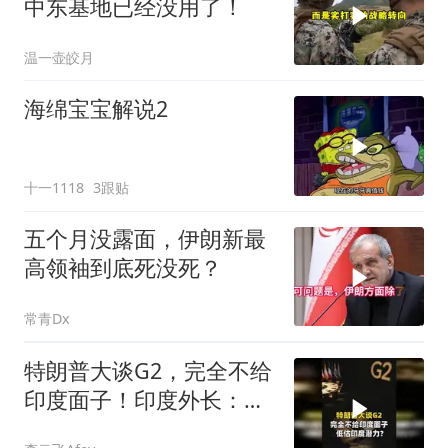
中东基地已经没用了！
温一壶皎月
海绵宝宝解说2
十一1118
3跟贴
五个月没露面，伊朗新最
高领袖到底死没死？
常青Dx
特朗普大谈G2，完全不给
印度面子！印度外长：低
估印度潜力