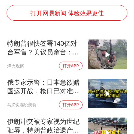
于东来直播和胖东来核心团队开会
2025年小学教师减少13.19万
打开网易新闻 体验效果更佳
泰国：高度重视中国游客旅游体验
王艺迪无缘横滨赛决赛
特朗普很快签署140亿对
上海大部迎大暴雨
台军售？美议员窜台：必
构建更高水平的全民健身公共服务体系
须以实力拒统
烽火观察
打开APP
俄专家示警：日本急欲赌
国运开战，枪口已对准中
国
马蹄烫嘴说美食
打开APP
伊朗冲突被专家视为世纪
耻辱，特朗普政治遗产遭