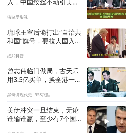
入，中国纹丝不动引美方
焦虑
猪猪爱影视
琉球王室后裔打出“自治共
和国”旗号，要拉大国入局
制衡美日
战武科普
曾志伟临门做局，古天乐
用3.5亿买单，换全港一声
佩服！
黑哥讲现代史
958跟贴
美伊冲突一旦结束，无论
谁输谁赢，至少有7个国
家，恐有亡国之忧