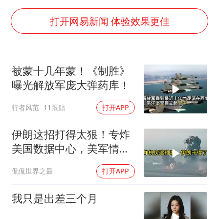
以军士兵把枪口对准中国记者
王艺迪2-4不敌张本美和止步4强
打开网易新闻 体验效果更佳
于东来直播和胖东来核心团队开会
2025年小学教师减少13.19万
被蒙十几年蒙！《制胜》
《龙餐馆》 冲奖
曝光解放军庞大弹药库！
笔试第一被劝弃考涉事副校长被撤职
行者风范
11跟贴
打开APP
上海有出现龙卷潜势
奋力开创中国式现代化建设新局面
伊朗这招打得太狠！专炸
美国数据中心，美军情报
系统直接瘫痪，比封海峡
侃侃世界之最
打开APP
还致命
我只是出差三个月