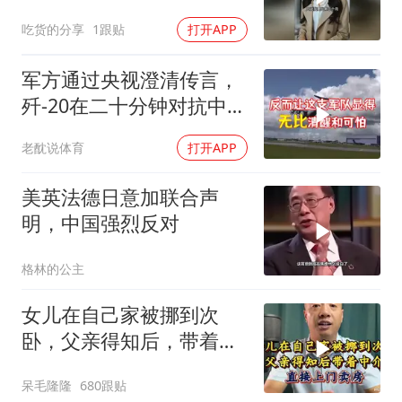
吃货的分享
1跟贴
打开APP
军方通过央视澄清传言，
歼-20在二十分钟对抗中被
全部摧毁
老酖说体育
打开APP
美英法德日意加联合声
明，中国强烈反对
格林的公主
女儿在自己家被挪到次
卧，父亲得知后，带着中
介直接上门卖房
呆毛隆隆
680跟贴