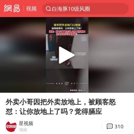
视频
白海豚10级风圈
上半年我国经营主体结构持续优化
上海全域长途客运班次全部停运
白海豚将给京津冀带来大暴雨
王传君 《披荆斩棘》
上海暴雨红色预警
国足U17与阿森纳决赛取消 并列冠军
00:00
00:18
王艺迪无缘横滨赛决赛
Play
Ent
full
于东来回应胖东来近25年老店年底关闭
外卖小哥因把外卖放地上，被顾客怒
怼：让你放地上了吗？觉得膈应
上门女婿出轨女邻居多年被判重婚罪
女子发现前夫婚内与第三者育子
星视频
310
湖南