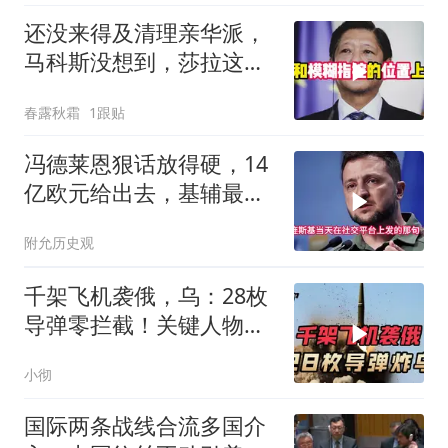
还没来得及清理亲华派，
马科斯没想到，莎拉这次
居然换了打法！
春露秋霜
1跟贴
冯德莱恩狠话放得硬，14
亿欧元给出去，基辅最缺
的东西却一样没补上
附允历史观
千架飞机袭俄，乌：28枚
导弹零拦截！关键人物被
杀，普京2动作
小彻
国际两条战线合流多国介