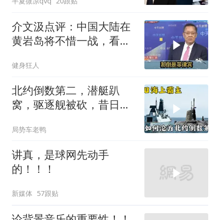
半夏微凉qvq
20跟贴
介文汲点评：中国大陆在
黄岩岛将不惜一战，看你
菲律宾怎么做！
健身狂人
北约倒数第二，潜艇趴
窝，驱逐舰被砍，昔日的
皇家海军怎么了？
局势车老鸭
讲真，是球网先动手
的！！！
新媒体
57跟贴
论背景音乐的重要性！！