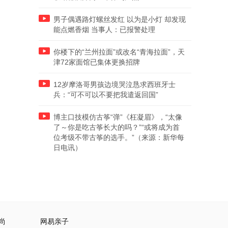
男子偶遇路灯螺丝发红 以为是小灯 却发现
能点燃香烟 当事人：已报警处理
你楼下的“兰州拉面”或改名“青海拉面”，天
津72家面馆已集体更换招牌
12岁摩洛哥男孩边境哭泣恳求西班牙士
兵：“可不可以不要把我遣返回国”
博主口技模仿古筝“弹”《枉凝眉》，“太像
了～你是吃古筝长大的吗？”“或将成为首
位考级不带古筝的选手。”（来源：新华每
日电讯）
尚
网易亲子