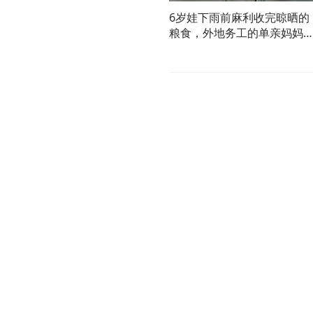
6岁娃下雨前麻利收完晾晒的
粮食，外地务工的单亲妈妈
监控心酸