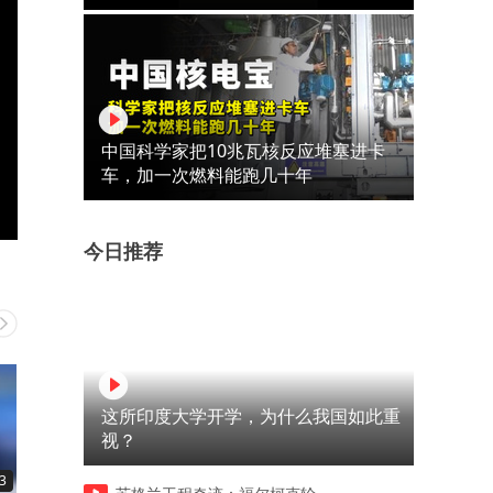
中国科学家把10兆瓦核反应堆塞进卡
车，加一次燃料能跑几十年
今日推荐
这所印度大学开学，为什么我国如此重
视？
3
00:08
00:50