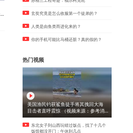
苏格兰工程奇迹：福尔柯克轮
不
浙江玉环一处河道漂浮大量死
90后村医返乡15年守护家乡
费
鱼，当地：死鱼已打捞，正对
手机24小时不关机，15年出
玄奘究竟是怎么收服第一个徒弟的？
水样检测
8万余次
人类是由鱼类而进化来的？
你的手机可能比马桶还脏？真的假的？
热门视频
美国渔民钓获鲨鱼徒手将其拽回大海
目击者直呼震惊 （视频来源：参考消
息）
东北女子到山西玩错过饭点，找了十几个
饭馆都没开门：午休到几点