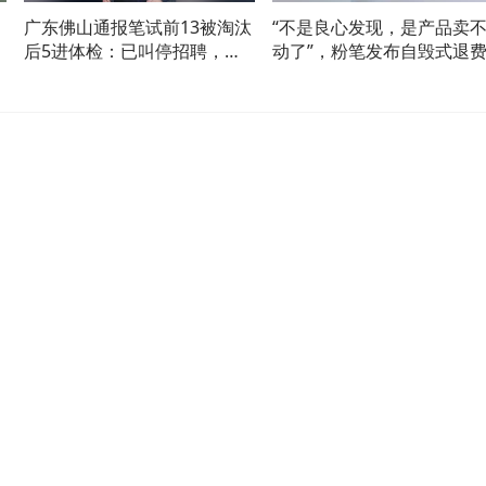
广东佛山通报笔试前13被淘汰
“不是良心发现，是产品卖
看
后5进体检：已叫停招聘，成
动了”，粉笔发布自毁式退
立调查组
通知