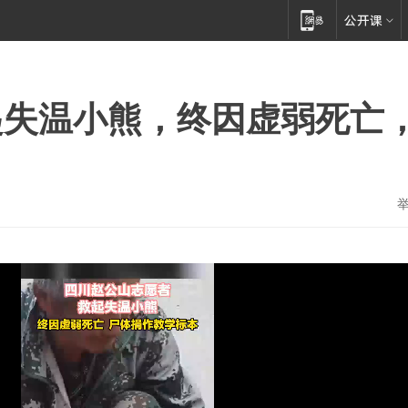
起失温小熊，终因虚弱死亡