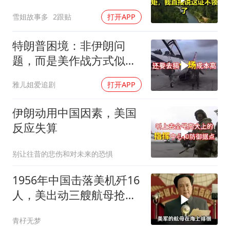
直接说这证不领了！
雪姐故事多
2跟贴
打开APP
特朗普困境：非伊朗问
题，而是美作战方式似苏
联
雅儿姐爱追剧
打开APP
伊朗动用中国因素，美国
反应失算
别让往昔的悲伤和对未来的恐惧
1956年中国击落美机歼16
人，美出动三艘航母抢尸
体
青杍无梦