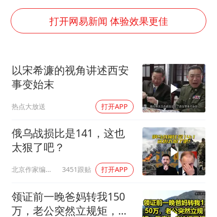
7月CPI同比上涨0.5% 经济内生增长动力持续增强
部分银行上调存款利率
打开网易新闻 体验效果更佳
货车高速制动失灵 交警护航化险为夷
白海豚突然大拐弯 走出罕见路线
以宋希濂的视角讲述西安
朱一龙的鼻子怎么了
事变始末
成都多趟列车临时停运
热点大放送
打开APP
路虎卫士限时降17万 BBA已集体降价
下党之路
俄乌战损比是141，这也
太狠了吧？
北京作家编剧肥猪满圈
3451跟贴
打开APP
领证前一晚爸妈转我150
万，老公突然立规矩，我