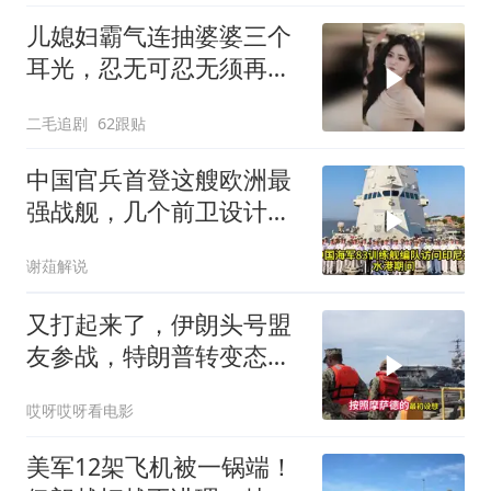
儿媳妇霸气连抽婆婆三个
耳光，忍无可忍无须再
忍，太解气了！
二毛追剧
62跟贴
中国官兵首登这艘欧洲最
强战舰，几个前卫设计确
实让人开了眼界
谢葅解说
又打起来了，伊朗头号盟
友参战，特朗普转变态
度，英法德俄选边站
哎呀哎呀看电影
美军12架飞机被一锅端！