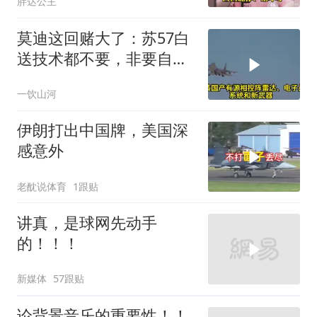
胖达公主
莫迪这回赌大了：苏57白
送技术都不要，非要自己
造，赢了上桌输了塌房
一饮山河
伊朗打出中国牌，美国深
感意外
老酖说体育
1跟贴
讲真，是球网先动手
的！！！
新媒体
57跟贴
论背景音乐的重要性！！