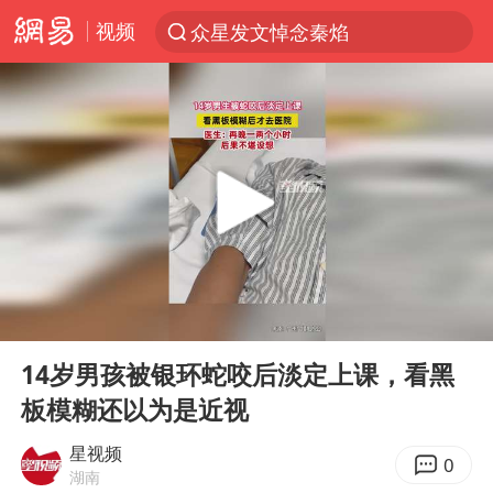
视频
众星发文悼念秦焰
新能源汽车产业链提速
SK海力士回应“或出售重庆工厂”传闻
大连一起飞航班因乘客可乐爆瓶折返
费大厨不自称“大王”了
血指纹匹配成功，20年悬案告破！凶手被执行死刑
辽宁28名务农人员中暑死亡？官方辟谣
00:00
00:23
独闯南太行失联女子遗体已找到
Play
Ent
full
“还不如不放假”
14岁男孩被银环蛇咬后淡定上课，看黑
板模糊还以为是近视
医疗垃圾做手机壳 这也是谋财害命
武契奇：欧洲已处于大战边缘
星视频
0
湖南