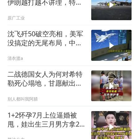
伊朗越打越不讲理，特朗
普只剩一个问题
原广工业
沈飞歼50破空亮相，美军
没搞定的无尾布局，中国
已经飞了一年半
清衣渡a
二战德国女人为何对希特
勒死心塌地，甘愿献出一
切？
别人都叫我阿腈
1+2怀孕7月上位逼婚被
甩，娃出生三月男方拿20
万抢人，官官痛斥