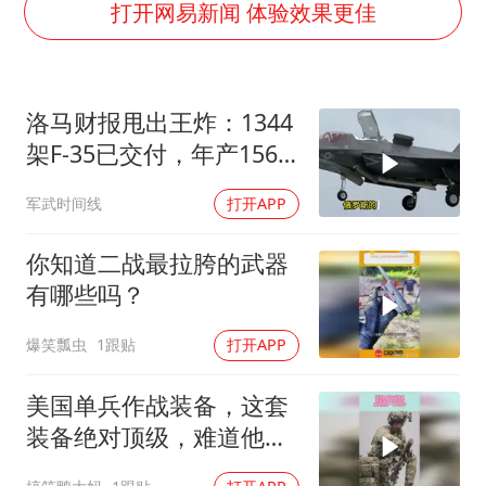
国防部：中国军队坚决反制任何闹海挑衅图谋
打开网易新闻 体验效果更佳
百花奖开幕式
广东雷州通报特教老师招聘违规事件
洛马财报甩出王炸：1344
两名乘客在飞机上因调节座椅起冲突
架F-35已交付，年产156
女儿为争财产堵门阻挠父亲出殡
架！美国真“去工业化”
军武时间线
打开APP
夯实基础开新局
了？
你知道二战最拉胯的武器
有哪些吗？
爆笑瓢虫
1跟贴
打开APP
美国单兵作战装备，这套
装备绝对顶级，难道他是
一个狙击手！