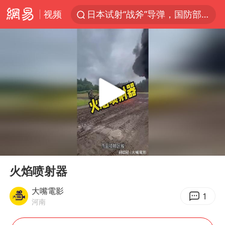
视频
日本试射“战斧”导弹，国防部回应
东航：国内客票提前14天免费退改
台风白海豚中心风力增强
向鹏0-3不敌张本智和
四川宜宾市高县4.9级地震致1人死亡
超颖电子拟投资20.86亿建设新项目
“新疆阿勒泰八月能滑雪”不实
00:00
00:12
刘国正说向鹏打得很窝囊
Play
Ent
full
我国外贸延续良好增长态势
火焰喷射器
陈幸同晋级WTT横滨冠军赛8强
大嘴電影
1
河南
宇树科技中一签需缴款7.54万元