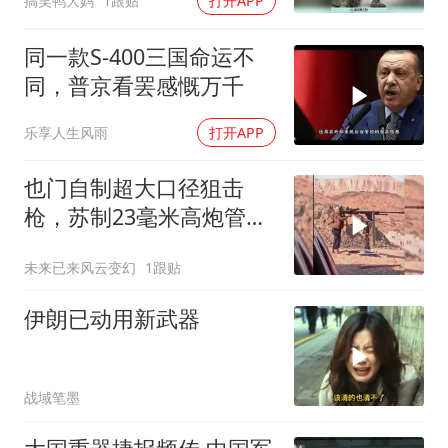
搞笑鸭大妈
1跟贴
打开APP
同一款S-400三国命运不
同，普京看罢感慨万千
乐享人生风雨
打开APP
也门自制超大口径狙击
枪，苏制23毫米高炮管手
工拼凑不易
未来已来风云变幻
1跟贴
伊朗已动用新武器
战域笔墨