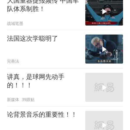
大国重器捷报频传 中国军
队体系制胜！
战域笔墨
法国这次学聪明了
完善法
讲真，是球网先动手
的！！！
新媒体
39跟贴
论背景音乐的重要性！！