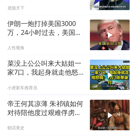
龙隐天下
伊朗一炮打掉美国3000
万，24小时过去，美国依
旧沉默
人性视角
菜没上公公叫来大姑姐一
家7口，我起身就走他怒
喊：1万3账单谁付
小虎新车推荐员
帝王何其凉薄 朱祁镇如何
对待陪他度过艰难俘虏生
涯的袁彬
朝话熹史