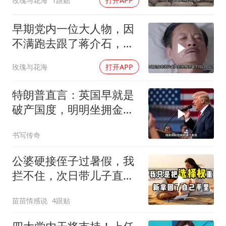
玫瑰与花海
1跟贴
打开APP
早期党内一位大人物，因
不满跑去跟了蒋介石，不
料晚年竟悲惨死
玫瑰与花海
打开APP
特朗普直言：英国早就是
破产国度，明明坐拥金
山，却偏偏无动于衷
书写传奇
公婆硬接侄子过暑假，我
拦不住，次日带儿子直飞
普吉岛，婆婆傻眼
苗苗情感说
4跟贴