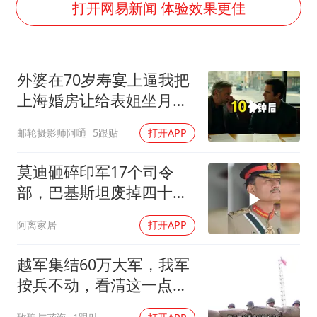
牛津大学一纸声明甩不了锅
打开网易新闻 体验效果更佳
香港宏福苑火灾或由烟头引起
浙江台州《告全体市民书》
外婆在70岁寿宴上逼我把
西贝创始人贾国龙押注鲜羊赛道
上海婚房让给表姐坐月
“不怕六爷挂得多 就怕六爷挂一颗”
子，我说行转问舅舅
邮轮摄影师阿嗵
5跟贴
打开APP
董璇小酒窝朵朵为佟丽娅庆生
36岁男演员成景区NPC后人气爆棚
莫迪砸碎印军17个司令
人民的健康、体质、幸福一脉相承
部，巴基斯坦废掉四十年
旧制，南亚两个死敌同时
阿离家居
打开APP
变天
越军集结60万大军，我军
按兵不动，看清这一点便
知越南必败