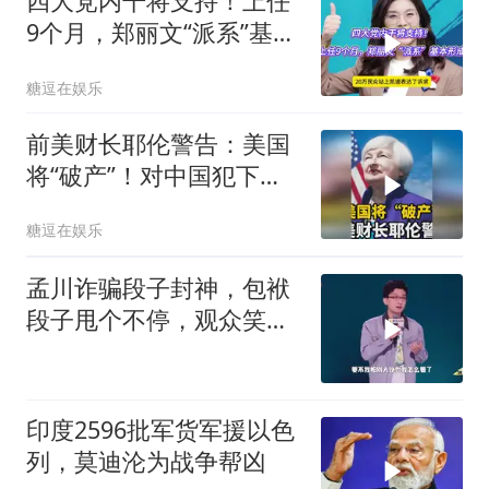
四大党内干将支持！上任
9个月，郑丽文“派系”基本
形成
糖逗在娱乐
前美财长耶伦警告：美国
将“破产”！对中国犯下两
大错误自食恶果
糖逗在娱乐
孟川诈骗段子封神，包袱
段子甩个不停，观众笑到
失态丨脱口秀
印度2596批军货军援以色
列，莫迪沦为战争帮凶