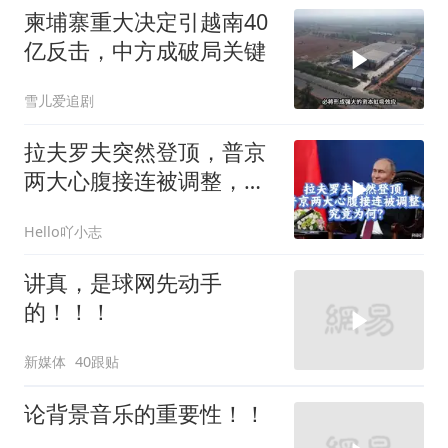
柬埔寨重大决定引越南40
亿反击，中方成破局关键
雪儿爱追剧
拉夫罗夫突然登顶，普京
两大心腹接连被调整，究
竟为何？
Hello吖小志
讲真，是球网先动手
的！！！
新媒体
40跟贴
论背景音乐的重要性！！