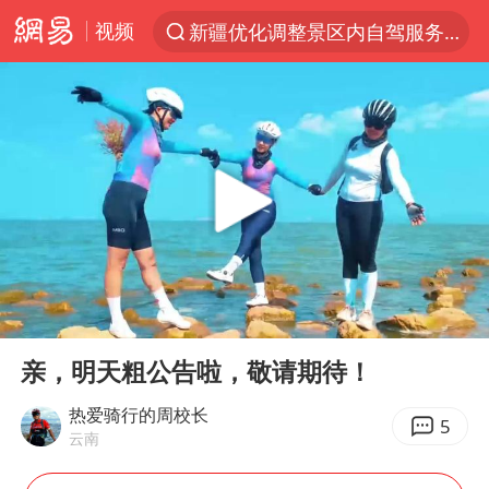
视频
新疆优化调整景区内自驾服务收费
解锁各地夏日限定体验
男童模仿奥特曼从高处跳下致骨折
峰哥 汪海林
河南潜逃10日重大刑案嫌疑人落网
西湖突现狂风暴雨 游客瞬间被浇透
金饰克价一夜涨回1300元
00:00
00:33
视频丨中国东方电气集团原党组副书记、董事宋致远被查
Play
Ent
full
梁家辉：到内地拍戏不是北上是回归
亲，明天粗公告啦，敬请期待！
白海豚将正面袭击贯穿浙江
热爱骑行的周校长
5
云南
酒店回应车内过夜被收150元