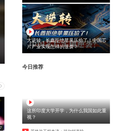
大逆转，长鑫拒绝苹果压价了！中国芯
片产业实现怎样的逆袭？
今日推荐
这所印度大学开学，为什么我国如此重
视？
7
00:18
00:16