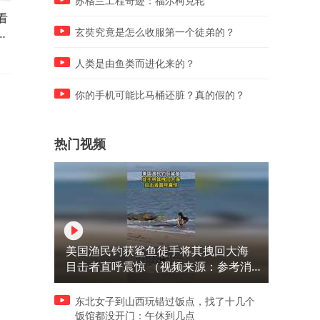
苏格兰工程奇迹：福尔柯克轮
看
横滨冠军赛国乒女单多点开
把宝宝热坏了！日乒一姐张
是
花，四战全胜齐晋级！
美和头顶冰袋，将对阵国乒
玄奘究竟是怎么收服第一个徒弟的？
神陈熠
人类是由鱼类而进化来的？
你的手机可能比马桶还脏？真的假的？
热门视频
美国渔民钓获鲨鱼徒手将其拽回大海
目击者直呼震惊 （视频来源：参考消
息）
东北女子到山西玩错过饭点，找了十几个
饭馆都没开门：午休到几点