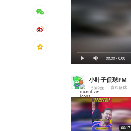
00:00
/
0:00
小叶子侃球FM
喜欢篮球、
158粉丝
00:17