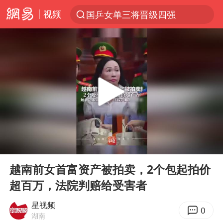
视频
国乒女单三将晋级四强
光影经济撬动暑期消费新蓝海
马克·艾伦退出斯诺克中国公开赛
新疆优化调整景区内自驾服务费
《欢迎来龙餐馆》口碑
上四休三，但降薪1000元，你接受吗？
情侣平潭拍日出坠崖1死1伤
00:00
00:39
央视新主播李秋莹孙亚鹏亮相
Play
Ent
full
几元成本的AI广告导致千万市值蒸发
越南前女首富资产被拍卖，2个包起拍价
超百万，法院判赔给受害者
老挝国会主席赛宋蓬逝世
茅台部分直营店飞天茅台提价
星视频
0
湖南