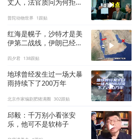
丈人，法官质问为何拒不
履行赡养义务
普陀动物世界
1跟贴
红海是幌子，沙特才是美
伊第二战线，伊朗已经输
了？
四夕君
138跟贴
地球曾经发生过一场大暴
雨持续下了200万年
北京作家编剧肥猪满圈
302跟贴
邱毅：千万别小看张安
乐，他可不是软柿子