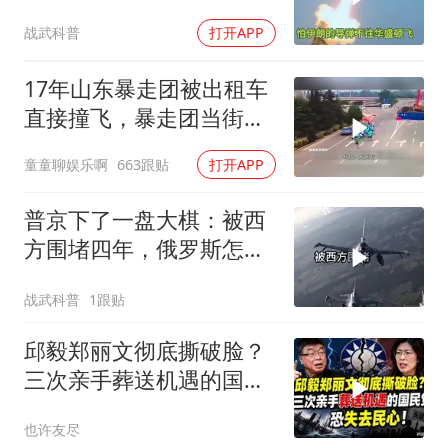
战武科普
打开APP
17年山东暴走团被出租车
直接撞飞，暴走团当街拦
路为什么如此猖獗
童童聊娱乐啊
663跟贴
打开APP
普京下了一盘大棋：被西
方围堵四年，俄罗斯怎么
反倒打出了国运翻盘？
战武科普
1跟贴
邱毅郑丽文彻底撕破脸？
三次亲手葬送机遇的国民
党，恐失去民心
也许友尽