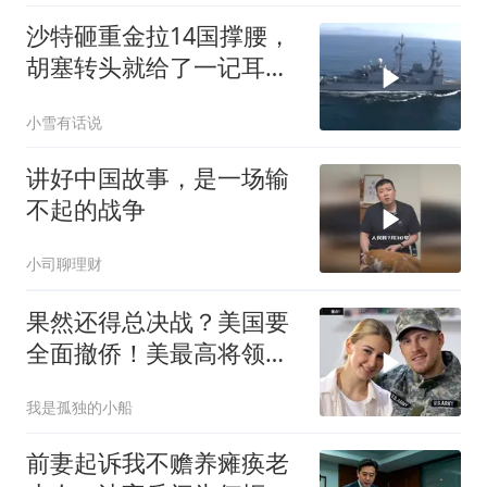
沙特砸重金拉14国撑腰，
胡塞转头就给了一记耳
光，红海这条命脉真要断
小雪有话说
了？
讲好中国故事，是一场输
不起的战争
小司聊理财
果然还得总决战？美国要
全面撤侨！美最高将领：
决战伊朗随时能打
我是孤独的小船
前妻起诉我不赡养瘫痪老