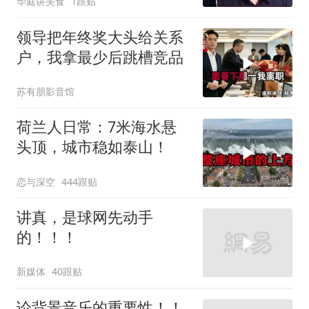
华庭讲美食
1跟贴
领导把年终奖大头给关系
户，我拿最少后跳槽竞品
苏有朋影音馆
荷兰人日常：7米海水悬
头顶，城市稳如泰山！
恋与深空
444跟贴
讲真，是球网先动手
的！！！
新媒体
40跟贴
论背景音乐的重要性！！