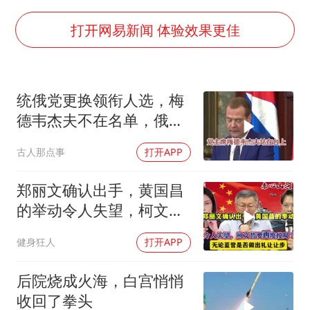
白海豚将正面袭击贯穿浙江
酒店回应车内过夜被收150元
打开网易新闻 体验效果更佳
黄金牛市回来了吗
杭州全市有序停课
统俄党更换领衔人选，梅
商场现钱学森巨幅海报 负责人回应
德韦杰夫不在名单，俄政
36岁男演员成景区NPC后人气爆棚
坛释放出什么信号？
古人那点事
打开APP
全民健身事业高质量发展
乐享全民健身 共筑健康中国
郑丽文确认出手，黄国昌
的举动令人失望，柯文哲
要再度搅局？
健身狂人
打开APP
后院烧成火海，白宫悄悄
收回了拳头