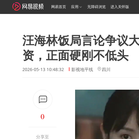
网易首页
应用
无障碍浏览
进入关怀版
汪海林饭局言论争议
资，正面硬刚不低头
2026-05-13 10:48:32
影视地平线
四川
0
分享至