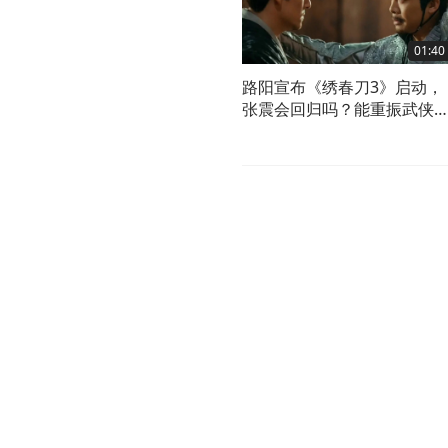
01:40
路阳宣布《绣春刀3》启动，
张震会回归吗？能重振武侠
荣光吗？