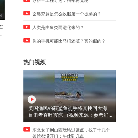
苏格兰工程奇迹：福尔柯克轮
玄奘究竟是怎么收服第一个徒弟的？
4
01:18
01:08
蜘
金鹰奖又起风波，杨紫热巴粉
《花开锦绣》定档，丁禹兮
人类是由鱼类而进化来的？
破
丝互相嘲讽，到底谁拉低奖项
挑大梁，和邓恩熙组cp，能
信誉度？
吗？
你的手机可能比马桶还脏？真的假的？
热门视频
美国渔民钓获鲨鱼徒手将其拽回大海
目击者直呼震惊 （视频来源：参考消
息）
东北女子到山西玩错过饭点，找了十几个
饭馆都没开门：午休到几点