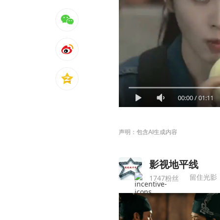
00:00
/
01:11
声明：包含AI生成内容
影视地平线
留住光影
1747粉丝