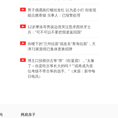
男子偶遇路灯螺丝发红 以为是小灯 却发现
能点燃香烟 当事人：已报警处理
12岁摩洛哥男孩边境哭泣恳求西班牙士
兵：“可不可以不要把我遣返回国”
你楼下的“兰州拉面”或改名“青海拉面”，天
津72家面馆已集体更换招牌
博主口技模仿古筝“弹”《枉凝眉》，“太像
了～你是吃古筝长大的吗？”“或将成为首
位考级不带古筝的选手。”（来源：新华每
日电讯）
尚
网易亲子