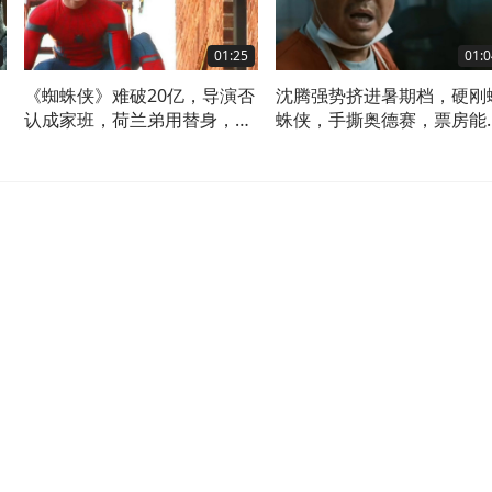
01:25
01:0
《蜘蛛侠》难破20亿，导演否
沈腾强势挤进暑期档，硬刚
片
认成家班，荷兰弟用替身，争
蛛侠，手撕奥德赛，票房能
议很大
10亿？