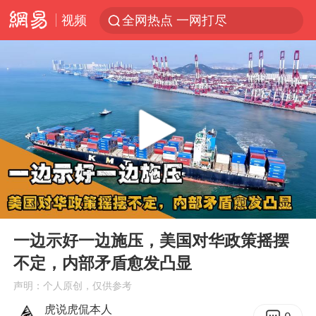
视频
全网热点 一网打尽
00:00
03:25
Play
Ent
full
一边示好一边施压，美国对华政策摇摆
不定，内部矛盾愈发凸显
声明：个人原创，仅供参考
虎说虎侃本人