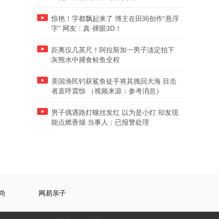
惊艳！字都飘起来了 博主在田间创作“悬浮
字” 网友：真·裸眼3D！
距离仅几英尺！阿拉斯加一男子淡定拍下
灰熊水中捕食鲑鱼全程
美国渔民钓获鲨鱼徒手将其拽回大海 目击
者直呼震惊 （视频来源：参考消息）
男子偶遇路灯螺丝发红 以为是小灯 却发现
能点燃香烟 当事人：已报警处理
尚
网易亲子