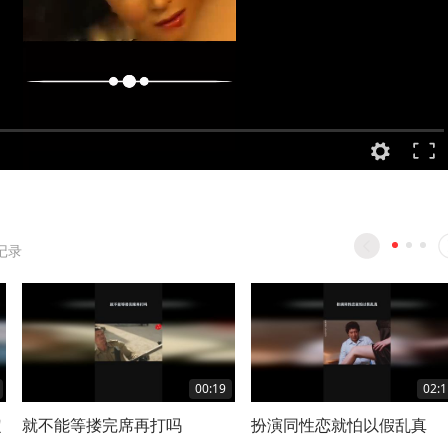
记录
00:19
02:1
定
就不能等搂完席再打吗
扮演同性恋就怕以假乱真