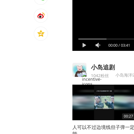
00:00
/
03:41
小岛追剧
小岛海洋
1042粉丝
00:27
人可以不过边境线但子弹一
能