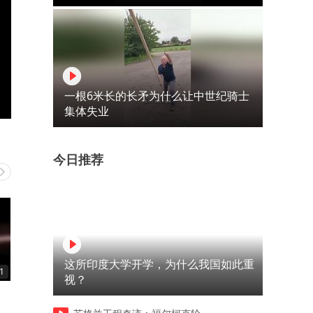
一根6米长的长矛为什么让中世纪骑士
集体失业
今日推荐
这所印度大学开学，为什么我国如此重
1
01:08
00:17
视？
行业不同吃饭的意思也不同
便宜铜匠不如便宜我