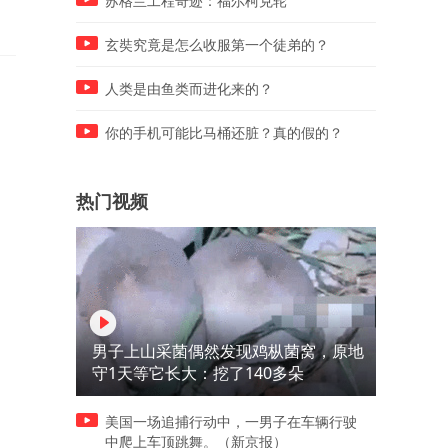
苏格兰工程奇迹：福尔柯克轮
玄奘究竟是怎么收服第一个徒弟的？
人类是由鱼类而进化来的？
你的手机可能比马桶还脏？真的假的？
热门视频
男子上山采菌偶然发现鸡枞菌窝，原地
守1天等它长大：挖了140多朵
美国一场追捕行动中，一男子在车辆行驶
中爬上车顶跳舞。（新京报）