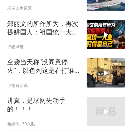
乐享人生风雨
郑丽文的所作所为，再次
提醒国人：祖国统一大
业，终究得靠自己！
行者风范
空袭当天称“没同意停
火”，以色列这是在打谁的
脸
小雪有话说
讲真，是球网先动手
的！！！
新媒体
39跟贴