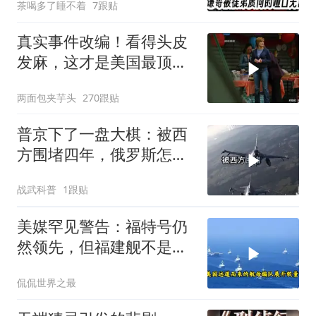
茶喝多了睡不着
7跟贴
真实事件改编！看得头皮
发麻，这才是美国最顶级
刑侦片，全程高能
两面包夹芋头
270跟贴
普京下了一盘大棋：被西
方围堵四年，俄罗斯怎么
反倒打出了国运翻盘？
战武科普
1跟贴
美媒罕见警告：福特号仍
然领先，但福建舰不是中
国航母终点，而是新起点
侃侃世界之最