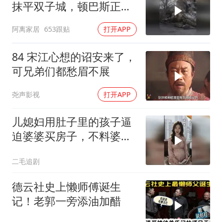
抹平双子城，顿巴斯正变
成一场拆城游戏
阿离家居
653跟贴
打开APP
84 宋江心想的诏安来了，
可兄弟们都愁眉不展
尧声影视
打开APP
儿媳妇用肚子里的孩子逼
迫婆婆买房子，不料婆婆
的做法绝了！
二毛追剧
德云社史上懒师傅诞生
记！老郭一旁添油加醋