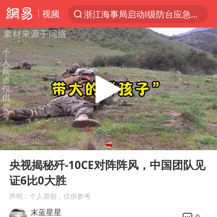
视频
浙江海事局启动Ⅰ级防台应急响应
“电影+”如何激发千亿级消费新活力？
泰国初中生饮弹自尽前开了26枪
河南南阳低保户为何背上40万元贷款
预计“白海豚”明晚将在浙江舟山到福建福鼎一带沿海登陆
用AI造出新病毒意味着什么
美股创4月份以来最大单周涨幅
00:00
04:10
实时追踪台风白海豚
Play
Ent
full
俄黑客称掌握北约直接参与袭俄证据
央视揭秘歼-10CE对阵阵风，中国团队见
证6比0大胜
中方回应美国对多晶硅加征关税
声明：个人原创，仅供参考
女子被狗舔脚确诊三级暴露 医生回应
末蓝星星