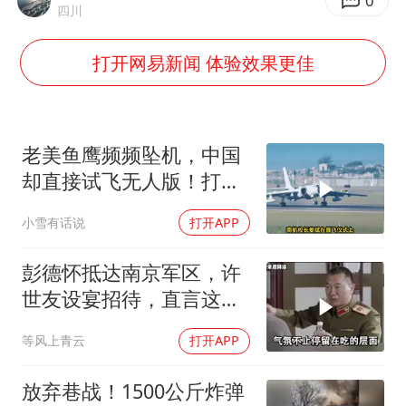
光伏八巨头签署“不低于成本价”倡议
0
四川
泰国校园枪击事件已致8死30余伤
打开网易新闻 体验效果更佳
浙江台州：市民非必要不外出
福建省泉州市委书记张毅恭接受纪律审查和监察调查
“中国蔬菜之乡”最高温达41.8℃
老美鱼鹰频频坠机，中国
2名小孩玩手机低头幅度近乎折叠
却直接试飞无人版！打着
民用旗号暗藏军备底牌
美参院通过一项对俄能源领域制裁法案
小雪有话说
打开APP
夯实基础开新局
彭德怀抵达南京军区，许
世友设宴招待，直言这是
最高的标准
等风上青云
打开APP
放弃巷战！1500公斤炸弹