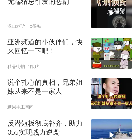
无端猜忌引发的悲剧
深山老驴
15跟贴
亚洲频道的小伙伴们，快
来回忆一下吧！
精品街拍
1跟贴
说个扎心的真相，兄弟姐
妹从来不是一家人
糖果手工问问
反潜短板彻底补齐，助力
055实现战力逆袭