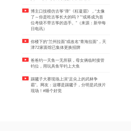
博主口技模仿古筝“弹”《枉凝眉》，“太像
了～你是吃古筝长大的吗？”“或将成为首
位考级不带古筝的选手。”（来源：新华每
日电讯）
你楼下的“兰州拉面”或改名“青海拉面”，天
津72家面馆已集体更换招牌
爸爸钓一天鱼一无所获，母女俩临时接管
钓位，用玩具鱼竿钓上大鱼
踢毽子大赛现场上演“足尖上的武林争
霸”。网友：这哪是踢毽子，分明是武侠片
现场！#睡个好觉