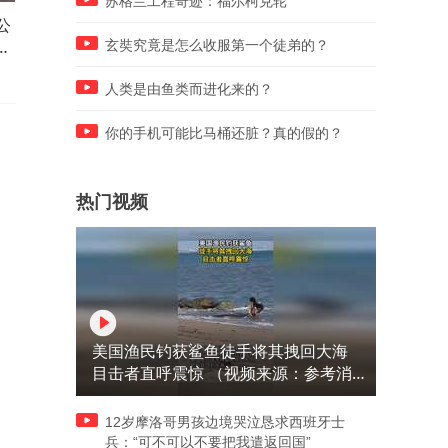
苏格兰工程奇迹：福尔柯克轮
公
马路上不是随便跑着玩的
宋小宝展示散装英语，下一
老
瞬间被徐峥折服，真是无所
玄奘究竟是怎么收服第一个徒弟的？
能
人类是由鱼类而进化来的？
你的手机可能比马桶还脏？真的假的？
热门视频
美国渔民钓获鲨鱼徒手将其拽回大海
目击者直呼震惊 （视频来源：参考消
息）
12岁摩洛哥男孩边境哭泣恳求西班牙士
兵：“可不可以不要把我遣返回国”