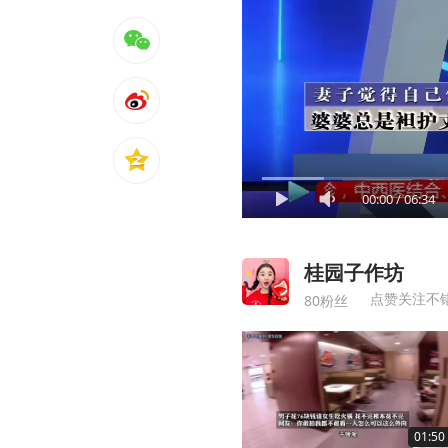
00:00
/
06:34
桂园子作坊
点赞关注不
80粉丝
01:50