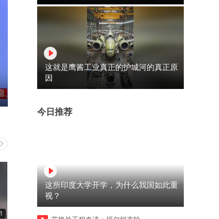
这就是鹰酱工业真正的护城河的真正原
因
今日推荐
这所印度大学开学，为什么我国如此重
视？
1
00:12
00:24