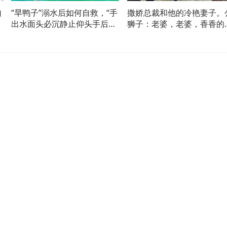
自
“旱鸭子”溺水后如何自救，“手
撒娇总裁和他的冷艳妻子。
这
出水面头必沉静止仰头手后
狮子：老婆，老婆，香香的
伸”
婆。