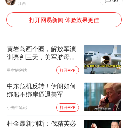
扎哈罗娃批广岛市长不提美国原子弹
66
江西
泰国一女公务员妆容引争议 本人回应
打开网易新闻 体验效果更佳
多地要求领导干部带头休假
女子利用漏洞0元薅走3000多件家电
首次证实！“胶球”存在
黄岩岛画个圈，解放军演
村民谈“梅姨”：叫的其实是“媒姨”
训亮剑三天，美军航母从
南海跑了
关之琳否认与27岁模特的恋情
星空解密站
打开APP
奋进开新局 实干挑大梁
中东危机反转！伊朗如何
绑船不绑岸逼退美军
小先生笔记
打开APP
杜金最新判断：俄精英必