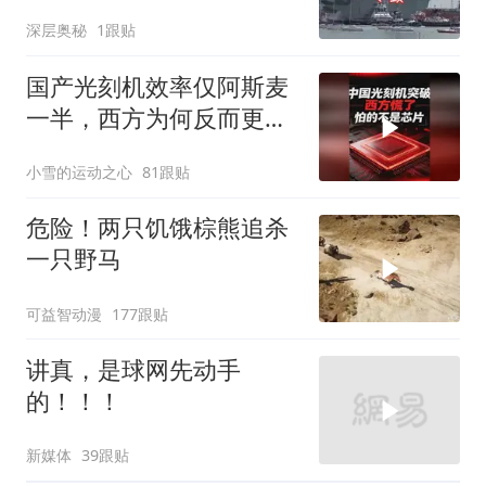
深层奥秘
1跟贴
国产光刻机效率仅阿斯麦
一半，西方为何反而更
慌？
小雪的运动之心
81跟贴
危险！两只饥饿棕熊追杀
一只野马
可益智动漫
177跟贴
讲真，是球网先动手
的！！！
新媒体
39跟贴