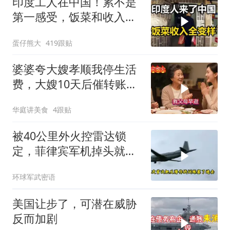
印度工人在中国！累不是
第一感受，饭菜和收入让
他们变了
蛋仔熊大
419跟贴
婆婆夸大嫂孝顺我停生活
费，大嫂10天后催转账，
一句话全家愣住
华庭讲美食
4跟贴
被40公里外火控雷达锁
定，菲律宾军机掉头就
跑，欧盟1500万也救不了
环球军武密语
场
美国让步了，可潜在威胁
反而加剧