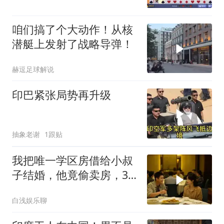
咱们搞了个大动作！从核
潜艇上发射了战略导弹！
赫逗足球解说
印巴紧张局势再升级
抽象老谢
1跟贴
我把唯一学区房借给小叔
子结婚，他竟偷卖房，3
天后夫妻被刑拘
白浅娱乐聊