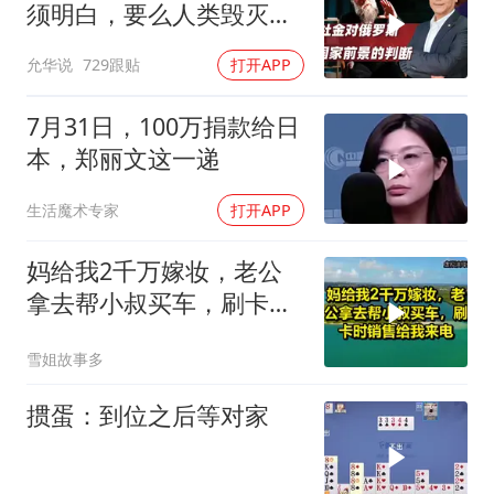
须明白，要么人类毁灭，
要么俄毁灭
允华说
729跟贴
打开APP
7月31日，100万捐款给日
本，郑丽文这一递
生活魔术专家
打开APP
妈给我2千万嫁妆，老公
拿去帮小叔买车，刷卡时
销售给我来电！
雪姐故事多
掼蛋：到位之后等对家