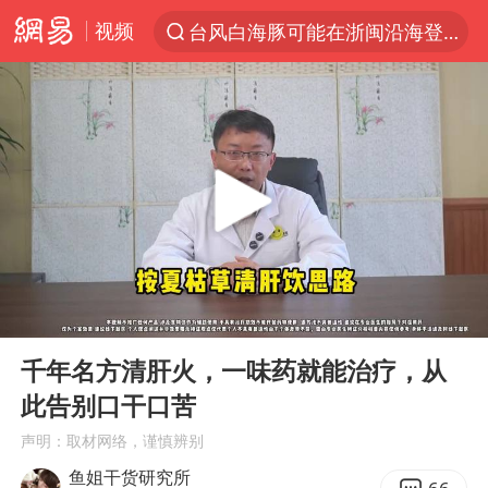
视频
台风白海豚可能在浙闽沿海登陆
以“新”破局 首发经济点亮城市消费活力
台风白海豚影响中国已成定局
中方回应是否开采太平洋海底稀土资源
昆明石林火把节
外交部发言人就广岛核爆81周年等答记者问
我国编制完成新版全月地质图
00:00
05:02
胡塞武装袭扰红海航运行动升级
Play
Ent
full
郑国霖回应去景区上班被保安拦下
千年名方清肝火，一味药就能治疗，从
此告别口干口苦
80后女柜员逆袭成4200亿银行副行长
声明：取材网络，谨慎辨别
感觉全东北都在等7号
鱼姐干货研究所