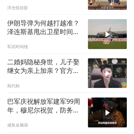
浮光惊掠影
伊朗导弹为何越打越准？
泽连斯基甩出卫星时间
表，特朗普：我去问问普
军武时间线
京
二婚妈隐秘身世，儿子娶
继女为亲上加亲？官方怒
批！
宛代秋
巴军庆祝解放军建军99周
年，穆尼尔祝贺，防务合
作再升级
咸鱼金脑袋