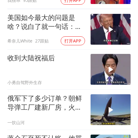
我很乖
95跟贴
打开APP
美国如今最大的问题是
啥？说白了就一句话：战
略连贯性太差！
希奈儿White
27跟贴
打开APP
收到大陆祝福后
小勇自驾野外生存
俄军下了多少订单？朝鲜
导弹工厂建新厂房，火星
11让乌军印象深刻
一饮山河