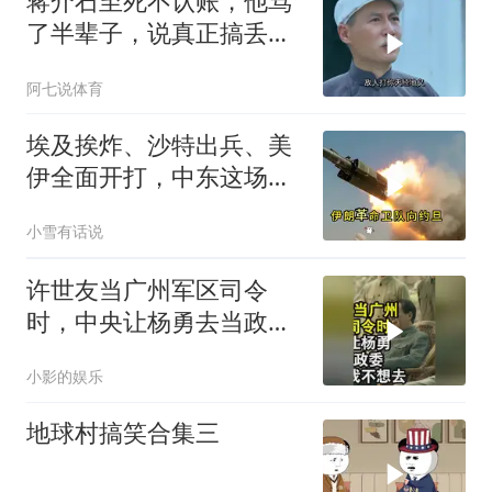
蒋介石至死不认账，他骂
了半辈子，说真正搞丢大
陆的只有这俩人
阿七说体育
埃及挨炸、沙特出兵、美
伊全面开打，中东这场仗
把所有人都拖下水了
小雪有话说
许世友当广州军区司令
时，中央让杨勇去当政
委，杨勇说：我不想去
小影的娱乐
地球村搞笑合集三