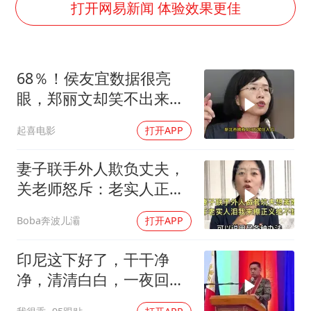
“银行午休1.5小时”留个窗口行不行
打开网易新闻 体验效果更佳
要给全体职工“应休尽休”的底气
如何把百年大党建设得更加坚强有力
68％！侯友宜数据很亮
80后女柜员逆袭成4200亿银行副行长
眼，郑丽文却笑不出来
余承东口误将24999元电脑报成2499
了，卢秀燕高下立判
起喜电影
打开APP
小伙靠AI减肥 45天瘦40斤进了ICU
总书记关心百姓身边这些民生大事
妻子联手外人欺负丈夫，
关老师怒斥：老实人正义
绝不缺席！
Boba奔波儿灞
打开APP
印尼这下好了，干干净
净，清清白白，一夜回到
了从前（3） (2)