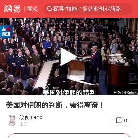
视频
探寻“技能+”促就业创业新路
维持强台风级！白海豚直奔华东沿海
印度暴发金迪普拉病毒
41岁女子为鼓励女儿考上985研究生
24小时不关空调 电费反而更低？
美国退回1000亿美元关税
“事业单位招聘不是人情买卖”
00:00
07:27
河南试行周五下午弹性离岗
Play
Ent
full
李亚鹏向地铁吐血女孩捐99999元
美国对伊朗的判断，错得离谱！
新华社权威快报|我国编制完成新版全月地质图
段俊piano
0
山东
山东财大教授刘海明逝世 终年38岁