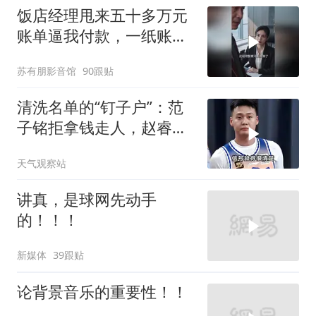
饭店经理甩来五十多万元
账单逼我付款，一纸账单
牵出骗局
苏有朋影音馆
90跟贴
清洗名单的“钉子户”：范
子铭拒拿钱走人，赵睿亲
手掐灭交易流言
天气观察站
讲真，是球网先动手
的！！！
新媒体
39跟贴
论背景音乐的重要性！！