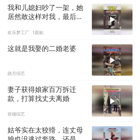
我和儿媳妇吵了一架，她
居然敢这样对我，最后一
幕真解气！
欢乐梦工厂
1跟贴
这就是我娶的二婚老婆
踏月综艺
妻子获得娘家百万拆迁
款，打算找丈夫离婚
容烟综艺
姑爷实在太狡猾，连丈母
娘也没逃过套路，还是媳