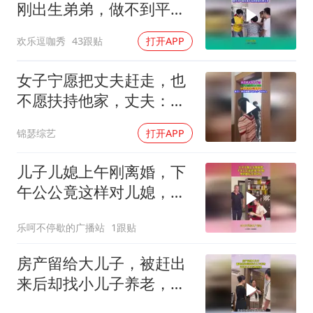
刚出生弟弟，做不到平等
就别生！
欢乐逗咖秀
43跟贴
打开APP
女子宁愿把丈夫赶走，也
不愿扶持他家，丈夫：真
后悔娶了你
锦瑟综艺
打开APP
儿子儿媳上午刚离婚，下
午公公竟这样对儿媳，爱
到最后全凭良心
乐呵不停歇的广播站
1跟贴
房产留给大儿子，被赶出
来后却找小儿子养老，还
好小儿子早有准备