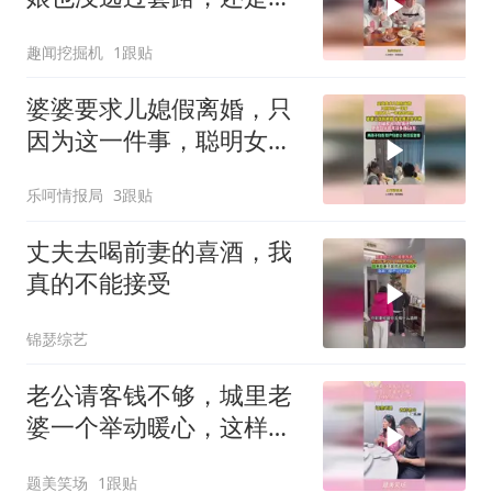
妇了解他！
趣闻挖掘机
1跟贴
婆婆要求儿媳假离婚，只
因为这一件事，聪明女人
一眼看出问题！
乐呵情报局
3跟贴
丈夫去喝前妻的喜酒，我
真的不能接受
锦瑟综艺
老公请客钱不够，城里老
婆一个举动暖心，这样的
婚姻才长久
题美笑场
1跟贴