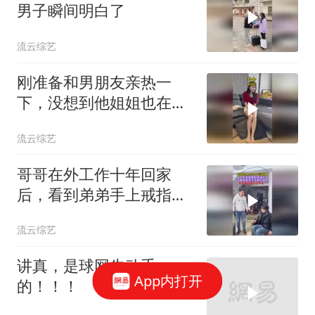
男子瞬间明白了
流云综艺
刚准备和男朋友亲热一
下，没想到他姐姐也在，
这下尴尬了
流云综艺
哥哥在外工作十年回家
后，看到弟弟手上戒指，
瞬间明白了什么
流云综艺
讲真，是球网先动手
App内打开
的！！！