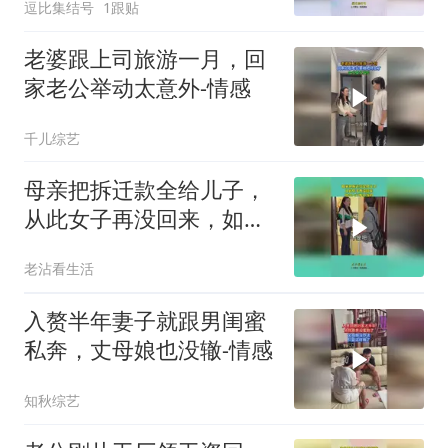
逗比集结号
1跟贴
老婆跟上司旅游一月，回
家老公举动太意外-情感
千儿综艺
母亲把拆迁款全给儿子，
从此女子再没回来，如今
上门悔不当初！
老沾看生活
入赘半年妻子就跟男闺蜜
私奔，丈母娘也没辙-情感
知秋综艺