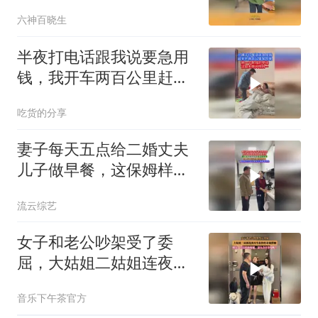
到爸爸竟然这样做
六神百晓生
半夜打电话跟我说要急用
钱，我开车两百公里赶回
来
吃货的分享
妻子每天五点给二婚丈夫
儿子做早餐，这保姆样的
日子受够了
流云综艺
女子和老公吵架受了委
屈，大姑姐二姑姐连夜开
车赶快给弟媳撑腰
音乐下午茶官方