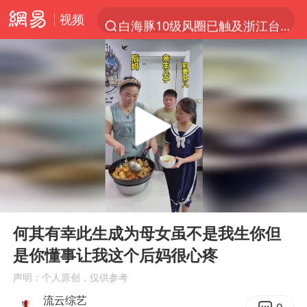
视频
白海豚10级风圈已触及浙江台州
光影经济撬动暑期消费新蓝海
以军士兵把枪口对准中国记者
河南警方公开征集黑恶犯罪线索
谢霆锋演唱会隔空祝王菲生日快乐
方桃子代言广告视频已下架
WTT横滨冠军赛女单四强国乒占三席
00:00
00:16
浙江省发出今年第2号指挥长令
Play
Ent
full
一周大涨超7% 金价为何突然上涨
何其有幸此生成为母女虽不是我生你但
是你懂事让我这个后妈很心疼
情侣在平潭拍日出时坠崖致一死一伤
声明：个人原创，仅供参考
生产也能“拼单”了
流云综艺