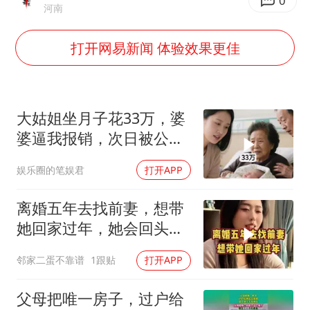
央视新主播李秋莹孙亚鹏亮相
0
河南
白海豚登陆前还将加强
打开网易新闻 体验效果更佳
娜扎称眼睛恢复情况不太妙
河南刑案嫌犯被抓 逃窜时伤害多人
三警齐发！多地10级以上雷暴大风
大姑姐坐月子花33万，婆
大爷听AI洒农药 150亩苗一夜枯萎
婆逼我报销，次日被公公
打进医院，我笑了
车企回归实体按键
娱乐圈的笔娱君
打开APP
乐享全民健身 共筑健康中国
离婚五年去找前妻，想带
她回家过年，她会回头
吗？
邻家二蛋不靠谱
1跟贴
打开APP
父母把唯一房子，过户给