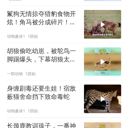
鬣狗无情掠夺猎豹食物开
炫！角马被分成碎片！结
果被狮子一网打尽
动物趣谈1
1跟贴
胡狼偷吃幼崽，被鸵鸟一
脚踢爆头，下幕胡狼太惨
了
一鹞动物
1跟贴
身缠剧毒还要生娃！宿敌
薮猫舍命挡下致命毒蛇
动物趣谈1
1跟贴
长颈鹿教训孩子，一番神