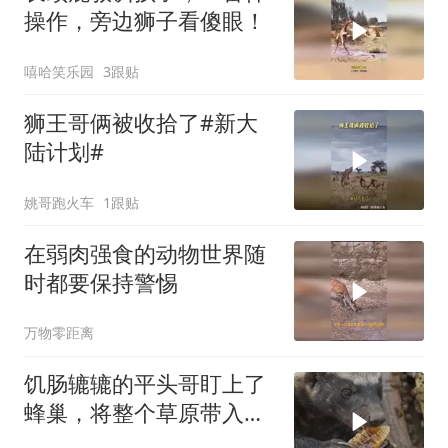
操作，旁边狮子看傻眼！
嘻哈笑乐园
3跟贴
狮王哥俩被收拾了#新大
陆计划#
姚哥跑火车
1跟贴
在弱肉强食的动物世界随
时都要保持警惕
万物零距离
饥肠辘辘的平头哥盯上了
蜂巢，将整个草原带入了
无尽深渊