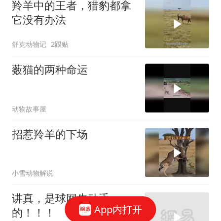
羚羊中的王者，猎豹都拿
它没有办法
舒克动物记
2跟贴
薮猫的两种命运
动物故事屋
招惹羚羊的下场
小雪动物解说
讲真，是球网先动手
App内打开
的！！！