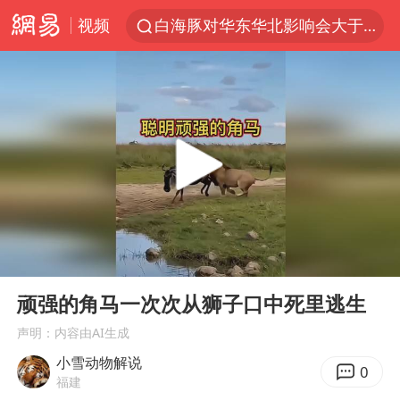
视频
白海豚对华东华北影响会大于巴威
于东来回应胖东来近25年老店年底关闭
以拒绝“和平委员会”的加沙和平计划
浙江省甬江发生2026年第1号洪水
全球最大级别运输船通过长江大桥
白海豚北上或致京津冀暴雨
上海全力守护市民“菜篮子”
00:00
01:07
上门女婿出轨女邻居多年被判重婚罪
Play
Ent
full
香港刷新1884年以来最高气温纪录
顽强的角马一次次从狮子口中死里逃生
美将每月供乌爱国者拦截导弹
声明：内容由AI生成
小雪动物解说
国足U17与阿森纳决赛取消 并列冠军
0
福建