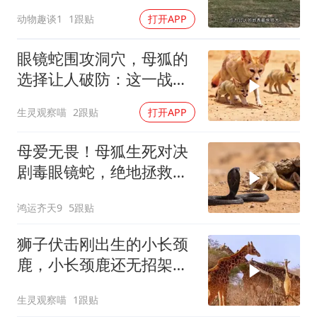
千万人泪崩
动物趣谈1
1跟贴
打开APP
眼镜蛇围攻洞穴，母狐的
选择让人破防：这一战，
没有退路
生灵观察喵
2跟贴
打开APP
母爱无畏！母狐生死对决
剧毒眼镜蛇，绝地拯救幼
崽
鸿运齐天9
5跟贴
狮子伏击刚出生的小长颈
鹿，小长颈鹿还无招架之
力，太惨了
生灵观察喵
1跟贴