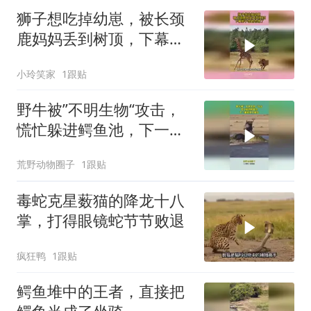
狮子想吃掉幼崽，被长颈
鹿妈妈丢到树顶，下幕狮
子想跑也晚了
小玲笑家
1跟贴
野牛被”不明生物“攻击，
慌忙躲进鳄鱼池，下一幕
根本不敢信
荒野动物圈子
1跟贴
毒蛇克星薮猫的降龙十八
掌，打得眼镜蛇节节败退
疯狂鸭
1跟贴
鳄鱼堆中的王者，直接把