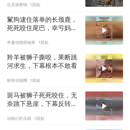
生灵观察喵
1跟贴
鬣狗逮住落单的长颈鹿，
死死咬住尾巴，幸亏妈妈
及时赶来
奇趣动物探秘家
1跟贴
羚羊被狮子撕咬，果断跳
河求生，下幕根本不敢看
牧牧动物圈
1跟贴
斑马被狮子死死咬住，无
奈跳下悬崖，下幕反转来
的猝不及防
动物们的乐园
1跟贴