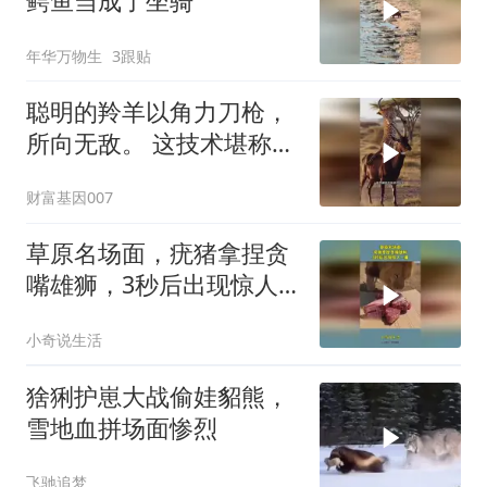
鳄鱼当成了坐骑
年华万物生
3跟贴
聪明的羚羊以角力刀枪，
所向无敌。 这技术堪称杂
技团！
财富基因007
草原名场面，疣猪拿捏贪
嘴雄狮，3秒后出现惊人
一幕
小奇说生活
猞猁护崽大战偷娃貂熊，
雪地血拼场面惨烈
飞驰追梦