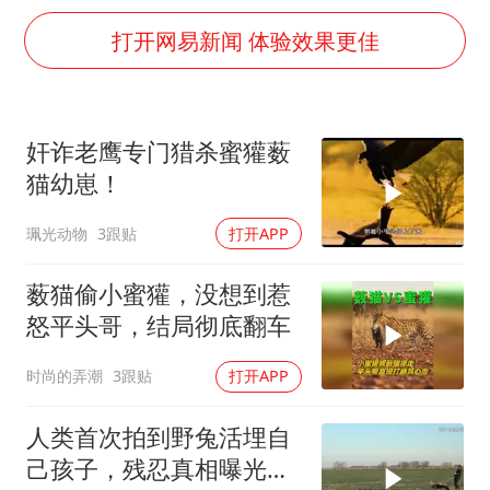
暑期研学游升温 在旅途中增长知识
打开网易新闻 体验效果更佳
猫咪过火把节被抹成黑猫
宝妈给四胞胎取名平安喜乐
构建更高水平的全民健身公共服务体系
奸诈老鹰专门猎杀蜜獾薮
暴雨预报为何有时感觉不准
猫幼崽！
总书记点赞的非遗苗绣焕发新生机
珮光动物
3跟贴
打开APP
薮猫偷小蜜獾，没想到惹
怒平头哥，结局彻底翻车
时尚的弄潮
3跟贴
打开APP
人类首次拍到野兔活埋自
己孩子，残忍真相曝光后