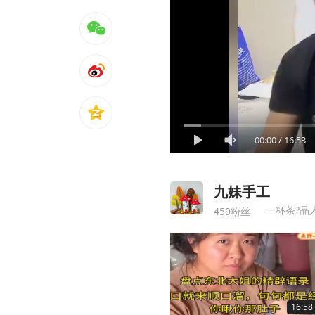
00:00
/
16:53
九妹手工
一杯茶?品
459粉丝
16:58