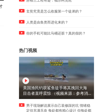
苏格兰工程奇迹：福尔柯克轮
才
中国女婿在老挝，砖厂生意强
日军大部队进村扫荡，不料
过老挝本地，有了车以后更方
路早已设伏，一举歼灭所有
玄奘究竟是怎么收服第一个徒弟的？
便！
军！
人类是由鱼类而进化来的？
你的手机可能比马桶还脏？真的假的？
热门视频
美国渔民钓获鲨鱼徒手将其拽回大海
目击者直呼震惊 （视频来源：参考消
息）
男子现场解说展示自己装修踩的坑 情绪稳
定但充满无奈 每处都有精心设计 但每处都