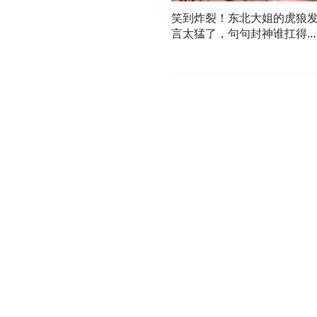
笑到炸裂！东北大姐的虎狼
言太猛了，句句封神谁扛得
住！