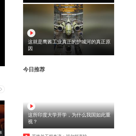
这就是鹰酱工业真正的护城河的真正原
因
今日推荐
这所印度大学开学，为什么我国如此重
视？
8
06:41
19:48