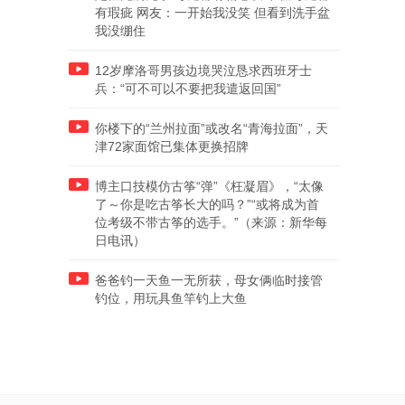
有瑕疵 网友：一开始我没笑 但看到洗手盆
我没绷住
12岁摩洛哥男孩边境哭泣恳求西班牙士
兵：“可不可以不要把我遣返回国”
你楼下的“兰州拉面”或改名“青海拉面”，天
津72家面馆已集体更换招牌
博主口技模仿古筝“弹”《枉凝眉》，“太像
了～你是吃古筝长大的吗？”“或将成为首
位考级不带古筝的选手。”（来源：新华每
日电讯）
爸爸钓一天鱼一无所获，母女俩临时接管
钓位，用玩具鱼竿钓上大鱼