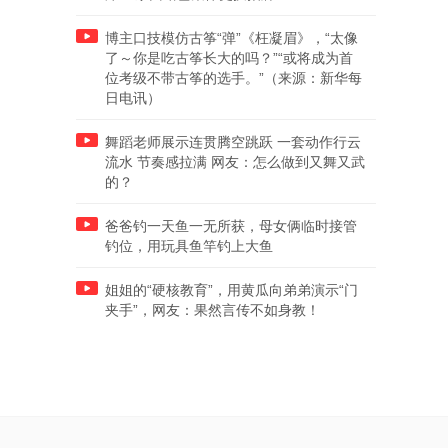
博主口技模仿古筝“弹”《枉凝眉》，“太像
了～你是吃古筝长大的吗？”“或将成为首
位考级不带古筝的选手。”（来源：新华每
日电讯）
舞蹈老师展示连贯腾空跳跃 一套动作行云
流水 节奏感拉满 网友：怎么做到又舞又武
的？
爸爸钓一天鱼一无所获，母女俩临时接管
钓位，用玩具鱼竿钓上大鱼
姐姐的“硬核教育”，用黄瓜向弟弟演示“门
夹手”，网友：果然言传不如身教！