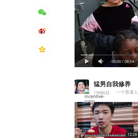
00:00
/
08:54
猛男自我修养
一个普通人
198粉丝
12:28