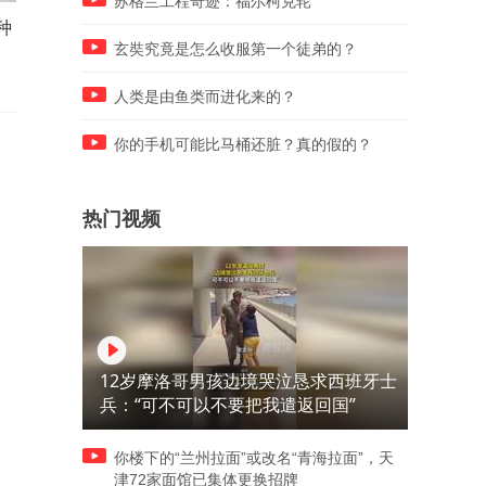
苏格兰工程奇迹：福尔柯克轮
种
美国资深流浪汉，躲在美国地
1000块穷游美国最纸醉金迷
下9年，没有亲人，没有朋
城市，太好玩了
玄奘究竟是怎么收服第一个徒弟的？
友...
人类是由鱼类而进化来的？
你的手机可能比马桶还脏？真的假的？
热门视频
12岁摩洛哥男孩边境哭泣恳求西班牙士
兵：“可不可以不要把我遣返回国”
你楼下的“兰州拉面”或改名“青海拉面”，天
津72家面馆已集体更换招牌