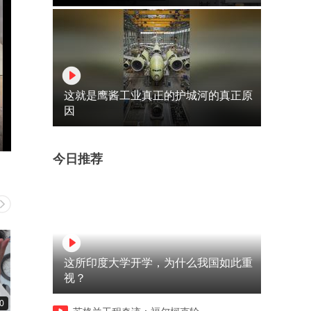
这就是鹰酱工业真正的护城河的真正原
因
今日推荐
这所印度大学开学，为什么我国如此重
视？
0
19:34
21:44