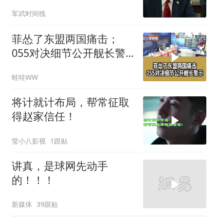
特朗普叫停打伊朗那晚发
军武时间线
生了什么
菲怂了东盟两国痛击；
055对决细节公开舰长警
示｜帅化民.孙大千.谢寒
蛙哇WW
冰｜辣晚报20260805
将计就计布局，帮常征取
得赵家信任！
莹小八影视
1跟贴
讲真，是球网先动手
的！！！
新媒体
39跟贴