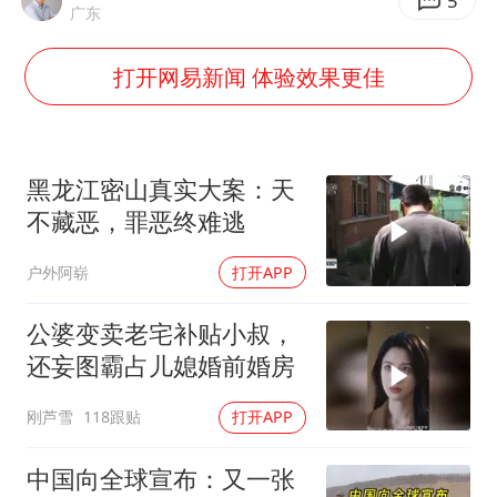
陕西柞水遭遇暴雨五千余户群众转移
5
广东
汕头市政府被约谈
打开网易新闻 体验效果更佳
董路致歉：泰国10岁黑人父母是伪造的
13岁少年白天写作业晚上夜市炒粉
总书记关心百姓身边这些民生大事
黑龙江密山真实大案：天
不藏恶，罪恶终难逃
户外阿崭
打开APP
公婆变卖老宅补贴小叔，
还妄图霸占儿媳婚前婚房
刚芦雪
118跟贴
打开APP
中国向全球宣布：又一张