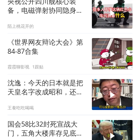
央视公开四川舰核心装
备，电磁弹射协同隐身无
人机，位居世界前列
陌上桃花开的
《世界网友辩论大会》第
84-87合集
霞霞聊影视
1跟贴
沈逸：今天的日本就是把
天皇名字改成昭和，还是
吃不起饭团子！
王飬吃吃喝喝
国会58比32封死宣战大
门，五角大楼库存见底，