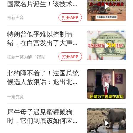
国家名片诞生！该技术全
世界只有中国拥有
最新声音
打开APP
特朗普似乎难以控制情
绪，在白宫发出了大声咒
骂
红颜一笑为醉
1跟贴
打开APP
北约睡不着了！法国总统
候选人放狠话：退出北
约，和中国合作！
一窥究竟
犀牛母子遇见蜜獾鬣狗
时，它们到底该如何应
对？