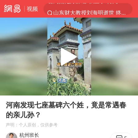
视频
山东财大教授刘海明逝世 终年38岁
官方通报传销头目出狱办书院
逃犯看演唱会 刚出地铁就被逮住
台风白海豚可能在浙江登陆
因凡蒂诺首次公开道歉
《Monica》填词人黎彼得去世
人贩子“梅姨”真实姓名曝光
00:00
03:43
谷歌首席科学家Jeff Dean离职创业
Play
Ent
full
“银行午休1.5小时”留个窗口行不行
河南发现七座墓碑六个姓，竟是常遇春
的亲儿孙？
41岁女子为鼓励女儿考上985研究生
声明：个人原创，仅供参考
蜜雪冰城员工抽烟收银 门店现已停业
杭州班长