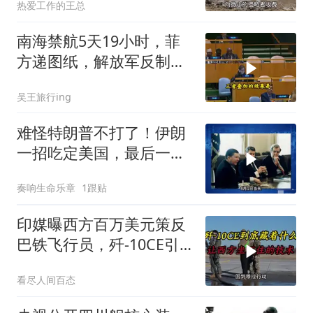
热爱工作的王总
南海禁航5天19小时，菲
方递图纸，解放军反制组
合拳已到位
吴王旅行ing
难怪特朗普不打了！伊朗
一招吃定美国，最后一
刻，美司令亲自上书
奏响生命乐章
1跟贴
印媒曝西方百万美元策反
巴铁飞行员，歼-10CE引
西方关注
看尽人间百态